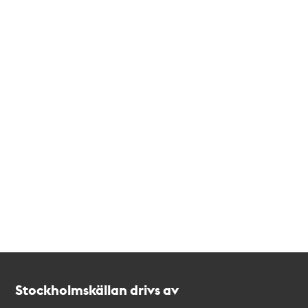
Kontakt
Stockholmskällan
Stockholmskällan drivs av