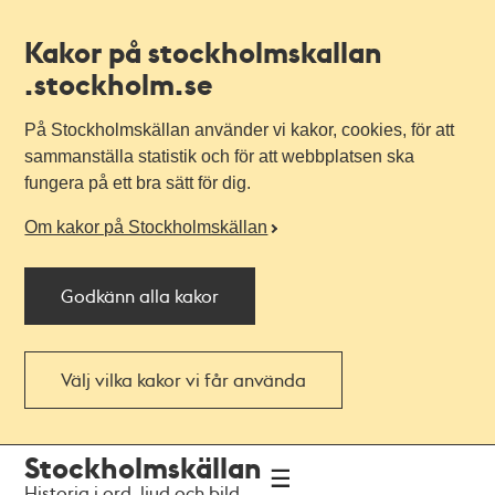
Kakor på stockholmskallan
.stockholm.se
På Stockholmskällan använder vi kakor, cookies, för att
sammanställa statistik och för att webbplatsen ska
fungera på ett bra sätt för dig.
Om kakor på Stockholmskällan
Godkänn alla kakor
Välj vilka kakor vi får använda
Till
Till
Stockholmskällan
navigationen
huvudinnehållet
Historia i ord, ljud och bild