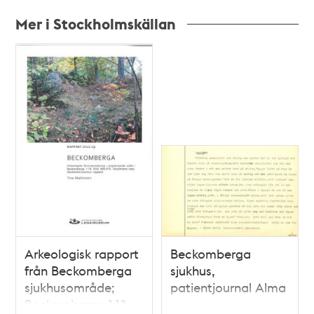
Mer i Stockholmskällan
Relaterade
poster
och
teman
Arkeologisk rapport
Beckomberga
från Beckomberga
sjukhus,
sjukhusområde;
patientjournal Alma
Beckomberga 1:18