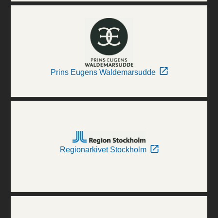
Prins Eugens Waldemarsudde
Regionarkivet Stockholm