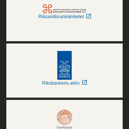
Riksantikvarieämbetet
Riksbankens arkiv