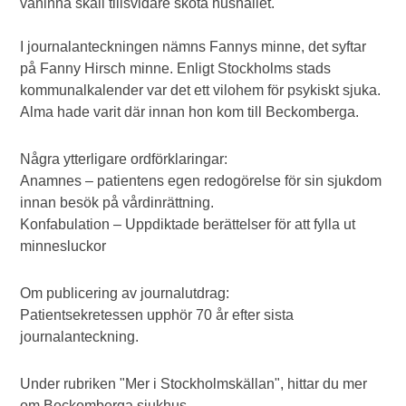
väninna skall tillsvidare sköta hushållet.
I journalanteckningen nämns Fannys minne, det syftar
på Fanny Hirsch minne. Enligt Stockholms stads
kommunalkalender var det ett vilohem för psykiskt sjuka.
Alma hade varit där innan hon kom till Beckomberga.
Några ytterligare ordförklaringar:
Anamnes – patientens egen redogörelse för sin sjukdom
innan besök på vårdinrättning.
Konfabulation – Uppdiktade berättelser för att fylla ut
minnesluckor
Om publicering av journalutdrag:
Patientsekretessen upphör 70 år efter sista
journalanteckning.
Under rubriken "Mer i Stockholmskällan", hittar du mer
om Beckomberga sjukhus.