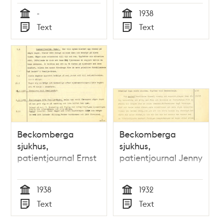
-
1938
Tid
Tid
Text
Text
Typ
Typ
Beckomberga
Beckomberga
sjukhus,
sjukhus,
patientjournal Ernst
patientjournal Jenny
1938
1932
Tid
Tid
Text
Text
Typ
Typ