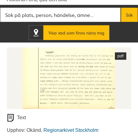
Fritextsök
Sök
Visa vad som finns nära mig
Text
Upphov: Okänd.
Regionarkivet Stockholm