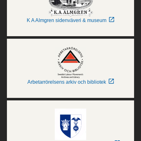
K A Almgren sidenväveri & museum
Arbetarrörelsens arkiv och bibliotek