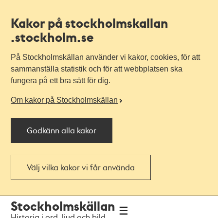
Kakor på stockholmskallan
.stockholm.se
På Stockholmskällan använder vi kakor, cookies, för att
sammanställa statistik och för att webbplatsen ska
fungera på ett bra sätt för dig.
Om kakor på Stockholmskällan
Godkänn alla kakor
Välj vilka kakor vi får använda
Till
Till
Stockholmskällan
navigationen
huvudinnehållet
Historia i ord, ljud och bild