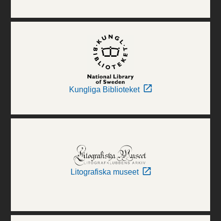
Kungliga Biblioteket
Litografiska museet