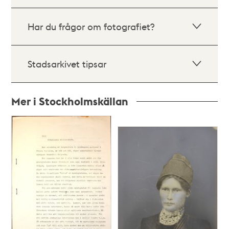
Har du frågor om fotografiet?
Stadsarkivet tipsar
Mer i Stockholmskällan
Relaterade
poster
och
teman