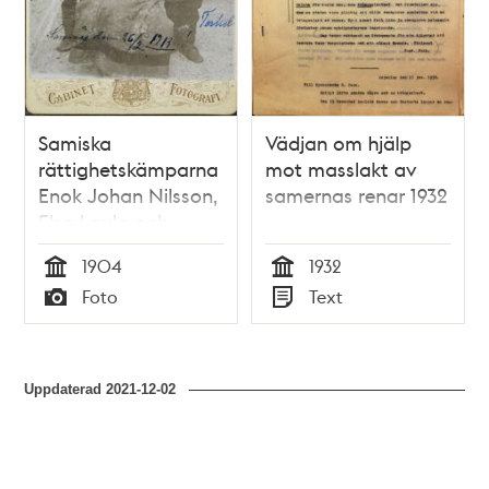
Samiska
Vädjan om hjälp
rättighetskämparna
mot masslakt av
Enok Johan Nilsson,
samernas renar 1932
Elsa Laula och
Torkel Tomasson
1904
1932
Tid
Tid
Foto
Text
Typ
Typ
Uppdaterad
2021-12-02