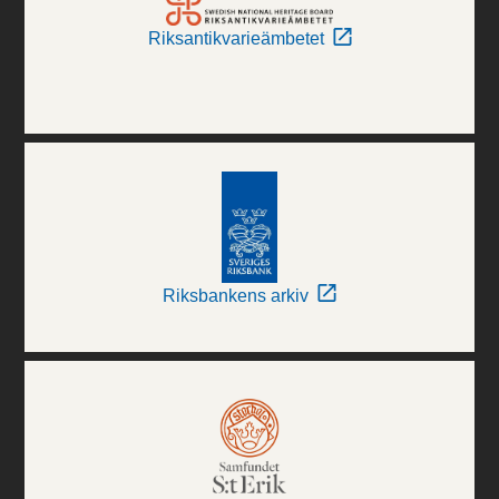
Riksantikvarieämbetet
Riksbankens arkiv