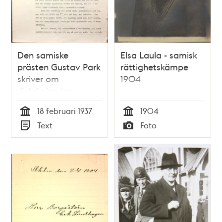
Den samiske
Elsa Laula - samisk
prästen Gustav Park
rättighetskämpe
skriver om
1904
diskriminering av
samerna
18 februari 1937
1904
Tid
Tid
Text
Foto
Typ
Typ