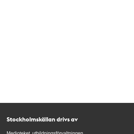
Kontakt
Stockholmskällan
Stockholmskällan drivs av
Medioteket, utbildningsförvaltningen