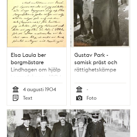
Elsa Laula ber
Gustav Park -
borgmästare
samisk präst och
Lindhagen om hjälp
rättighetskämpe
i samefrågan - 1904
4 augusti 1904
-
Tid
Tid
Text
Foto
Typ
Typ