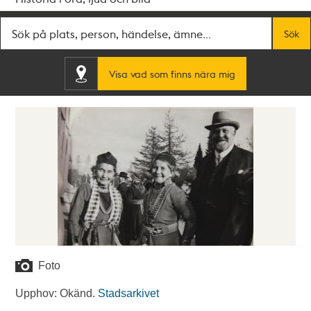
Fritextsök
Sök
Visa vad som finns nära mig
Foto
Upphov: Okänd.
Stadsarkivet