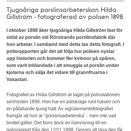
Tjugoåriga porslinsarbeterskan Hilda
Gillström - fotograferad av polisen 1898
I oktober 1898 åker tjugoåriga Hilda Gillström fast för
stöld av porslin vid Rörstrands porslinsfabrik där
hon arbetar. I samband med detta tas detta fotografi. I
polisrapporten går det att följa hur polisen nystar
upp historien och kommer fler kvinnor på spåren,
som varit inblandade i att smuggla ut porslin under
kjolarna och sälja det vidare till grannfruarna i
Vasastan.
Fotografiet av Hilda Gillström är taget på polisstationen
senhösten 1898. Hon har en pälskrage runt halsen och
en påfallande tjusig hatt. Av signalementsfotografiet
framgår att hon är "porslinsarbeterska" - men inte vad
brottet gäller. Det finns dock en hänvisning till en
polisrapport från den 12/11 1898. Genom att läsa den får