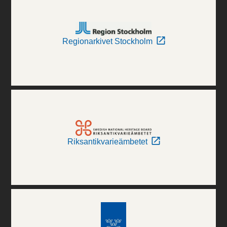
Regionarkivet Stockholm
Riksantikvarieämbetet