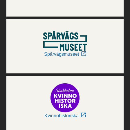
Spårvägsmuseet
Kvinnohistoriska