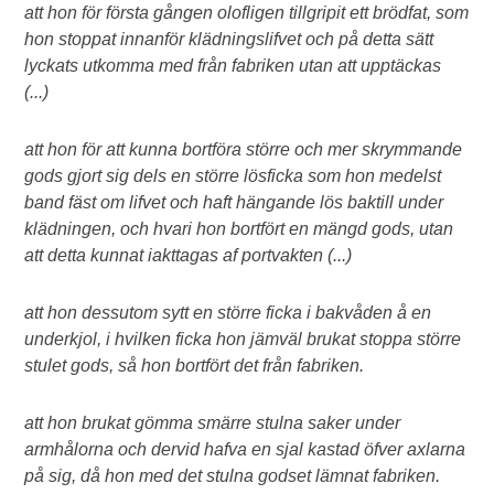
att hon för första gången olofligen tillgripit ett brödfat, som
hon stoppat innanför klädningslifvet och på detta sätt
lyckats utkomma med från fabriken utan att upptäckas
(...)
att hon för att kunna bortföra större och mer skrymmande
gods gjort sig dels en större lösficka som hon medelst
band fäst om lifvet och haft hängande lös baktill under
klädningen, och hvari hon bortfört en mängd gods, utan
att detta kunnat iakttagas af portvakten (...)
att hon dessutom sytt en större ficka i bakvåden å en
underkjol, i hvilken ficka hon jämväl brukat stoppa större
stulet gods, så hon bortfört det från fabriken.
att hon brukat gömma smärre stulna saker under
armhålorna och dervid hafva en sjal kastad öfver axlarna
på sig, då hon med det stulna godset lämnat fabriken.