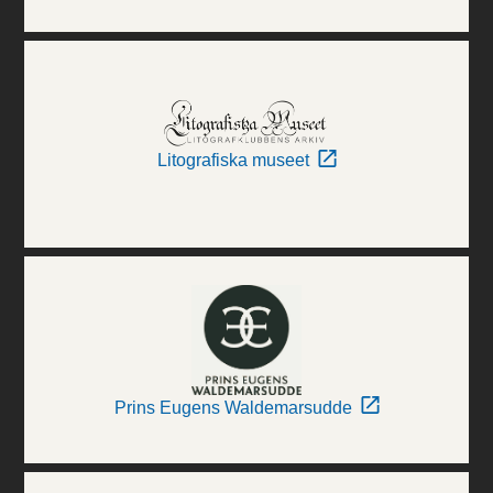
Litografiska museet
Prins Eugens Waldemarsudde