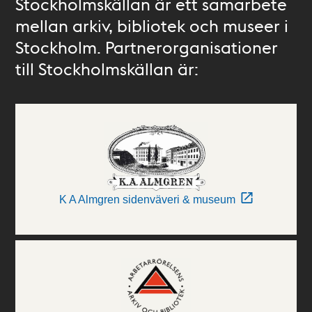
Stockholmskällan är ett samarbete
mellan arkiv, bibliotek och museer i
Stockholm. Partnerorganisationer
till Stockholmskällan är:
K A Almgren sidenväveri & museum