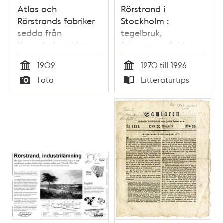
Atlas och
Rörstrand i
Rörstrands fabriker
Stockholm :
sedda från
tegelbruk,
Kungsholmssidan
fajansmanufaktur
och keramisk
1902
1270 till 1926
storindustri 1270-
Tid
Tid
Foto
Litteraturtips
1926 / Carl-Henrik
Typ
Typ
Ankarberg, Bengt
Nyström