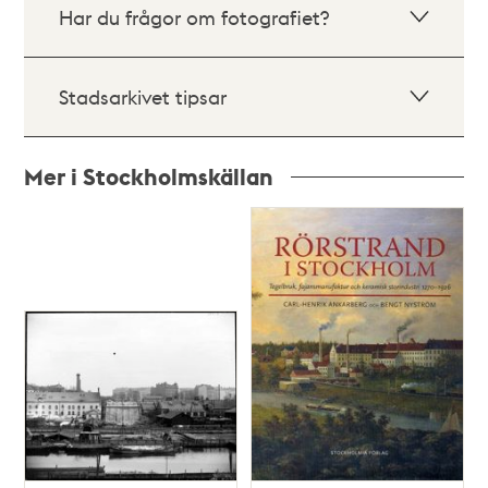
Har du frågor om fotografiet?
Stadsarkivet tipsar
Mer i Stockholmskällan
Relaterade
poster
och
teman