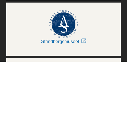
Strindbergsmuseet
Thielska Galleriet