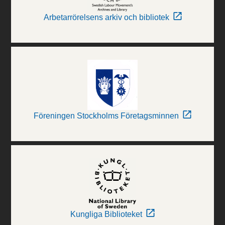
Arbetarrörelsens arkiv och bibliotek
Föreningen Stockholms Företagsminnen
Kungliga Biblioteket