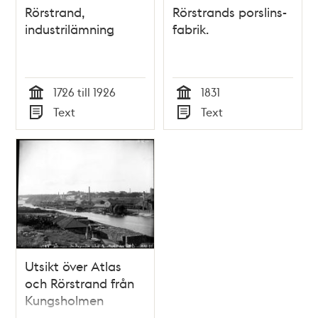
Rörstrand,
Rörstrands porslins-
industrilämning
fabrik.
1726 till 1926
1831
Tid
Tid
Text
Text
Typ
Typ
Utsikt över Atlas
och Rörstrand från
Kungsholmen