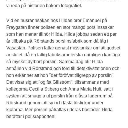
vi reda på historien bakom fotografiet.
Vid en husrannsakan hos Hildas bror Emanuel på
Freygatan finner polisen en stor mängd porslinssaker,
som han menar tillhör Hilda. Hilda jobbar sedan ett par
år tillbaka på Rörstands porslinsfabrik som då låg i
Vasastan. Polisen fattar genast misstankar om att godset
är stulet, då en fattig fabriksarbeterska orimligen kan äga
så mycket dyrbart porslin. Samma dag blir Hilda
anhållen vid Rörstrand och förd till detektivstationen och
hon erkänner att hon "der föröfvat tillgrepp av porslin".
Det visar sig att "ogifta Gillström", tillsammans med
kollegorna Cecilia Stiberg och Anna Maria Hult, satt i
system att smuggla ut porslin från olåsta lagerrum på
Rörstrand genom att sy och fästa lösfickor under
kjolarna. Mer porslin påträffas i deras bostäder. Hilda
berättar i polisrapporten: