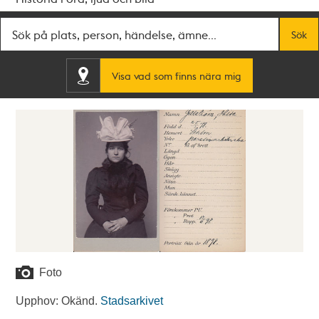
Fritextsök
Sök
Visa vad som finns nära mig
Foto
Upphov: Okänd.
Stadsarkivet