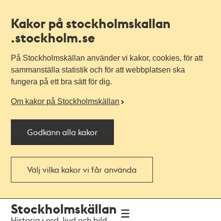
Kakor på stockholmskallan
.stockholm.se
På Stockholmskällan använder vi kakor, cookies, för att
sammanställa statistik och för att webbplatsen ska
fungera på ett bra sätt för dig.
Om kakor på Stockholmskällan
Godkänn alla kakor
Välj vilka kakor vi får använda
Till
Till
Stockholmskällan
navigationen
huvudinnehållet
Historia i ord, ljud och bild