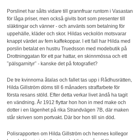
Porslinet har sålts vidare till grannfruar runtom i Vasastan
för låga priser, men också givits bort som presenter till
släktingar och vänner - och använts som betalning för
uppehälle, kläder och skor. Hildas veckolön motsvarar
knappt värdet av fem kaffekoppar. I ett fall har Hilda med
porslin betalat en hustru Truedsson med modebutik på
Drottninggatan för ett par hattar, en skinnmössa och ett
"pälsgarnityr" - kanske det på fotografiet?
De tre kvinnorna åtalas och fallet tas upp i Rådhusrätten,
Hilda Gillström döms till 6 månaders straffarbete för
första resans stöld. Efter detta verkar livet ändå ha tagit
en vändning. År 1912 flyttar hon hon in med make och
dotter i en lägenhet på rika Strandvägen 7B, där maken
står skriven som portvakt. Där bor hon till sin död.
Polisrapporten om Hilda Gillström och hennes kollegor