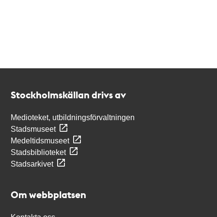
Kontakt
Stockholmskällan
Stockholmskällan drivs av
Medioteket, utbildningsförvaltningen
Stadsmuseet
Medeltidsmuseet
Stadsbiblioteket
Stadsarkivet
Om webbplatsen