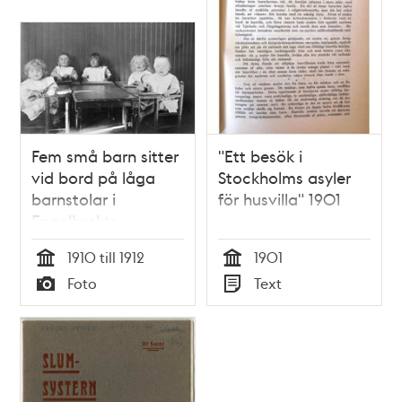
Fem små barn sitter
"Ett besök i
vid bord på låga
Stockholms asyler
barnstolar i
för husvilla" 1901
Engelbrekts
barnkrubba,
1910 till 1912
1901
Valhallavägen 9.
Tid
Tid
Foto
Text
Typ
Typ