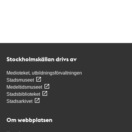
Kontakt
Stockholmskällan
Stockholmskällan drivs av
Medioteket, utbildningsförvaltningen
Stadsmuseet
Medeltidsmuseet
Stadsbiblioteket
Stadsarkivet
Om webbplatsen