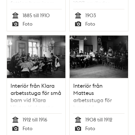
fattiga barn inom
1907 användes
Maria Magdalena
gården av
1885 till 1910
1903
församling.
socialvården som
Tid
Tid
Foto
Foto
Nuvarande
hem för vanartiga
Typ
Typ
Mariatorget 1
barn (kallades
Skolkarehemmet).
Dåv. kv. Betet.
Interiör från Klara
Interiör från
arbetsstuga för små
Matteus
barn vid Klara
arbetsstuga för
Västra Kyrkogata
barn vid
20.
Karlbergsvägen 40.
1912 till 1916
1908 till 1912
Tid
Tid
Foto
Foto