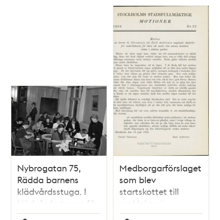
Nybrogatan 75,
Medborgarförslaget
Rädda barnens
som blev
klädvårdsstuga. I
startskottet till
klädvårdsstugan får
parkleken i
hjälpbehövande lära
stockholm