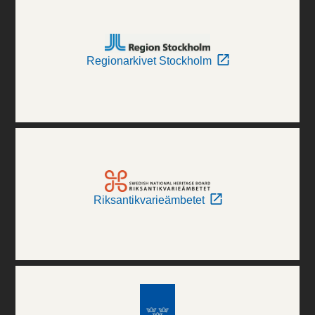
Regionarkivet Stockholm
Riksantikvarieämbetet