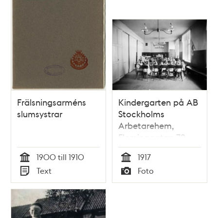
Frälsningsarméns
Kindergarten på AB
slumsystrar
Stockholms
Arbetarehem,
Fleminggatan 79
(nuvarande 107)
1900 till 1910
1917
Tid
Tid
Text
Foto
Typ
Typ