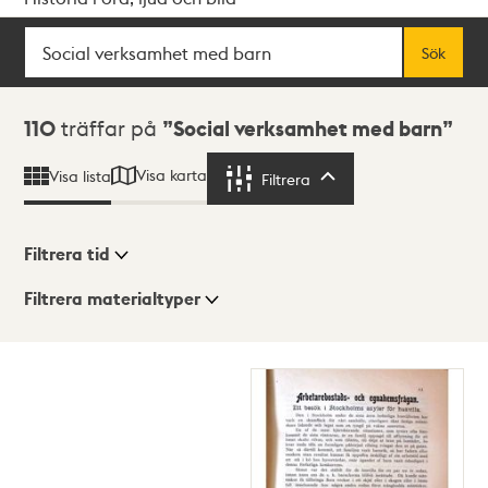
Sök
Fritextsök
Sök
Sökresultat
110
träffar på
Social verksamhet med barn
Visa karta
Visa lista
Filtrera
Filtrera
Filtrera tid
Filtrera materialtyper
Visningsläge
Totalt
110
träffar
Lista
Karta