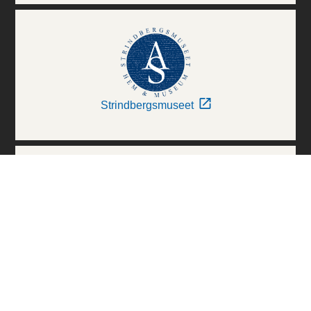
Strindbergsmuseet
Thielska Galleriet