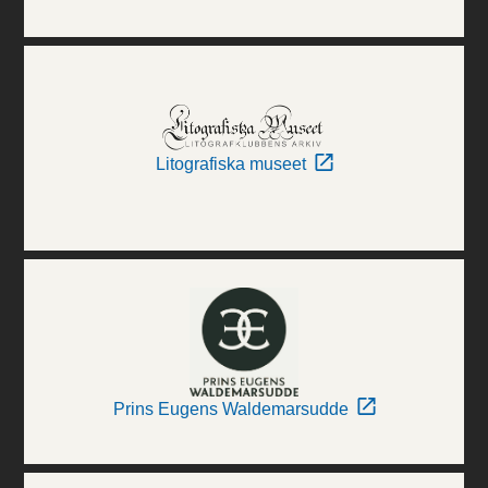
Litografiska museet
Prins Eugens Waldemarsudde