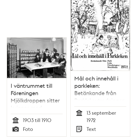
Mål och innehåll i
I väntrummet till
parkleken:
Föreningen
Betänkande från
Mjölkdroppen sitter
Parkleksutredningen
kvinnor med
i Stockholm (PLUS)
13 september
spädbarn i famnen.
Tid
1903 till 1910
1972
Tid
Foto
Text
Typ
Typ