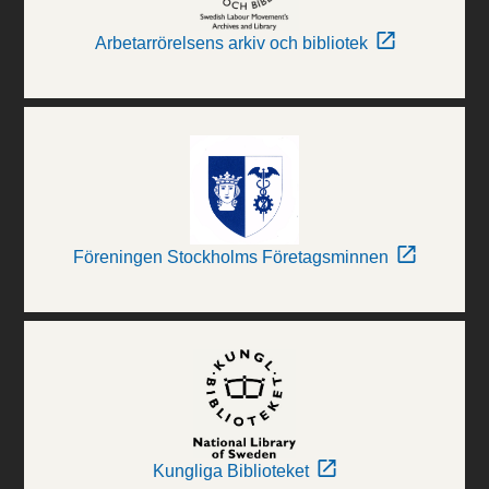
Arbetarrörelsens arkiv och bibliotek
Föreningen Stockholms Företagsminnen
Kungliga Biblioteket