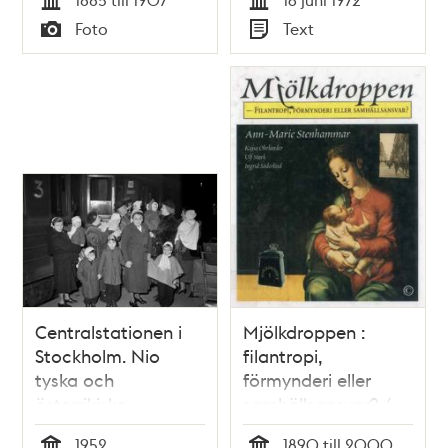
Maria barnhärbärge
under
Tid
Tid
Foto
Text
""Sparvhemmet""
miljövårdskonferensen
Typ
Typ
som revs 1907
1972
Centralstationen i
Mjölkdroppen :
Stockholm. Nio
filantropi,
tyska och
förmynderi eller
österrikiska
samhällsansvar? /
ensamstående barn
Anne-Marie
1952
1890 till 2000