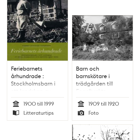
Feriebarnets
Barn och
århundrade :
barnskötare i
Stockholmsbarn i
trädgården till
ett landskap av
Engelbrekts
ideal, rekreation
barnkrubba.
1900 till 1999
1909 till 1920
och ekonomi 1900-
Tid
Tid
Litteraturtips
Foto
2000 / Barbro
Typ
Typ
Ljungdahl
Zackrisson