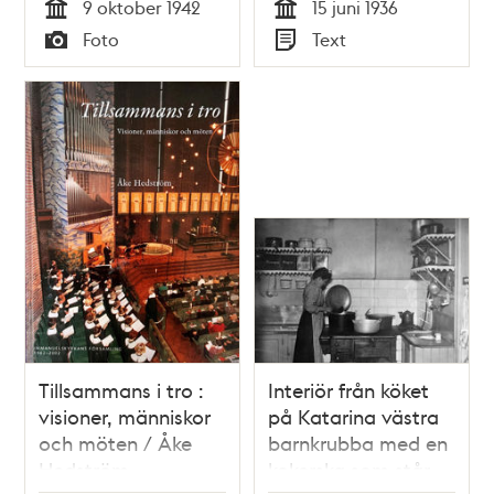
9 oktober 1942
15 juni 1936
sig att sy och
Tid
Tid
Foto
Text
reparera kläder
Typ
Typ
Tillsammans i tro :
Interiör från köket
visioner, människor
på Katarina västra
och möten / Åke
barnkrubba med en
Hedström
kokerska som står