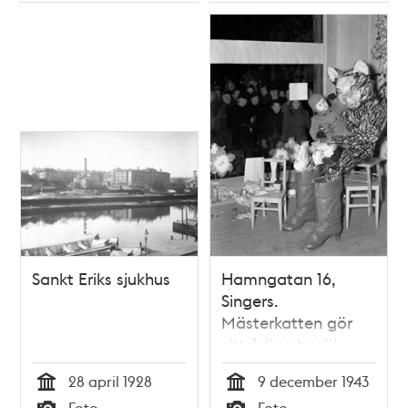
Typ
Typ
Sankt Eriks sjukhus
Hamngatan 16,
Singers.
Mästerkatten gör
sitt årliga besök.
Många barn hade
28 april 1928
9 december 1943
kommit för att ge
Tid
Tid
Foto
Foto