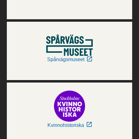
Spårvägsmuseet
Kvinnohistoriska