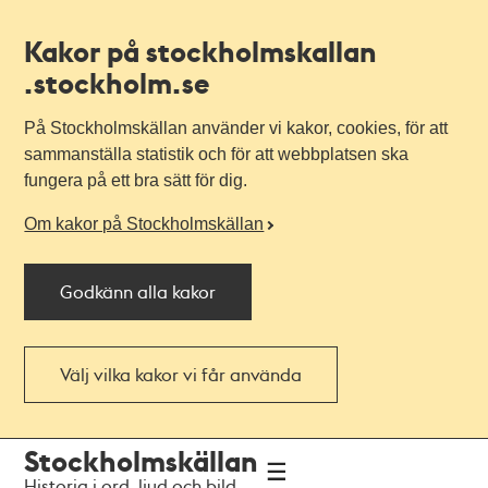
Kakor på stockholmskallan
.stockholm.se
På Stockholmskällan använder vi kakor, cookies, för att
sammanställa statistik och för att webbplatsen ska
fungera på ett bra sätt för dig.
Om kakor på Stockholmskällan
Godkänn alla kakor
Välj vilka kakor vi får använda
Till
Till
Stockholmskällan
navigationen
huvudinnehållet
Historia i ord, ljud och bild