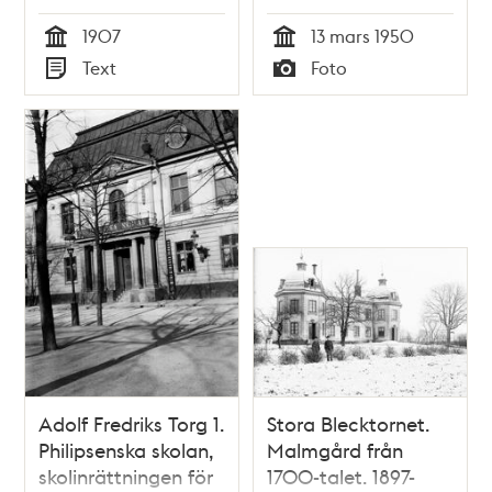
inskrivningsjournal
slumstationer
1907
13 mars 1950
1907
Tid
Tid
Text
Foto
Typ
Typ
Adolf Fredriks Torg 1.
Stora Blecktornet.
Philipsenska skolan,
Malmgård från
skolinrättningen för
1700-talet. 1897-