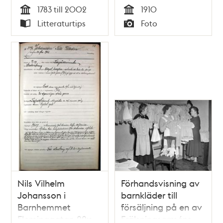
vid vedspisen och
1783 till 2002
1910
lagar mat.
Tid
Tid
Litteraturtips
Foto
Typ
Typ
Nils Vilhelm
Förhandsvisning av
Johansson i
barnkläder till
Barnhemmet
försäljning på en av
Fleminggatan 22:s
Frälsningsarméns