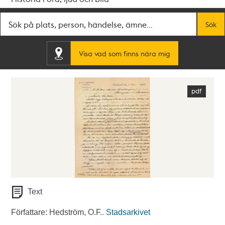
Fritextsök
Sök
Visa vad som finns nära mig
Text
Författare: Hedström, O.F..
Stadsarkivet