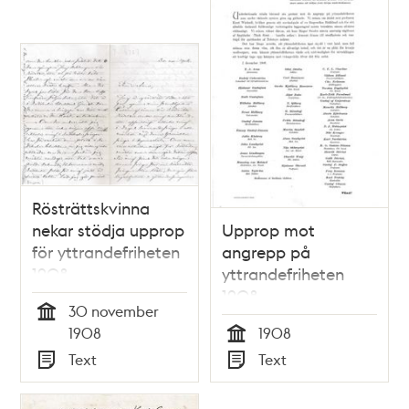
Rösträttskvinna
nekar stödja upprop
Upprop mot
för yttrandefriheten
angrepp på
1908
yttrandefriheten
1908
30 november
Tid
1908
1908
Tid
Text
Text
Typ
Typ