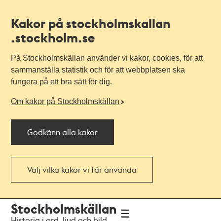
Kakor på stockholmskallan
.stockholm.se
På Stockholmskällan använder vi kakor, cookies, för att
sammanställa statistik och för att webbplatsen ska
fungera på ett bra sätt för dig.
Om kakor på Stockholmskällan
Godkänn alla kakor
Välj vilka kakor vi får använda
Till
Till
Stockholmskällan
navigationen
huvudinnehållet
Historia i ord, ljud och bild