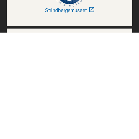
Strindbergsmuseet
Thielska Galleriet
Världskulturmuseerna