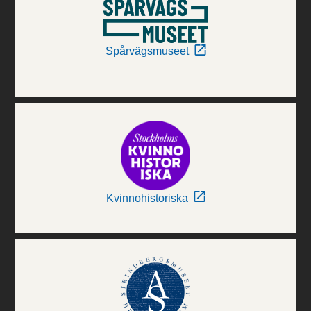
Spårvägsmuseet
Kvinnohistoriska