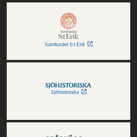
Samfundet S:t Erik
Sjöhistoriska