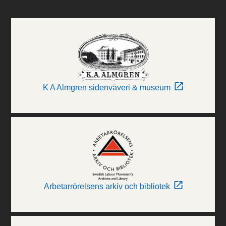
K A Almgren sidenväveri & museum
Arbetarrörelsens arkiv och bibliotek