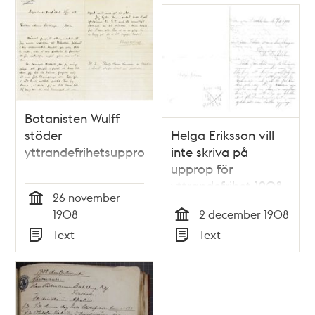
Relaterade
poster
och
teman
Botanisten Wulff
stöder
Helga Eriksson vill
yttrandefrihetsupprop
inte skriva på
upprop för
yttrandefrihet 1908
26 november
Tid
1908
2 december 1908
Tid
Text
Text
Typ
Typ