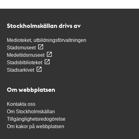
Kontakt
Stockholmskällan
Stockholmskällan drivs av
Medioteket, utbildningsförvaltningen
Stadsmuseet
Medeltidsmuseet
Stadsbiblioteket
Stadsarkivet
Om webbplatsen
Kontakta oss
Om Stockholmskällan
Tillgänglighetsredogörelse
Om kakor på webbplatsen