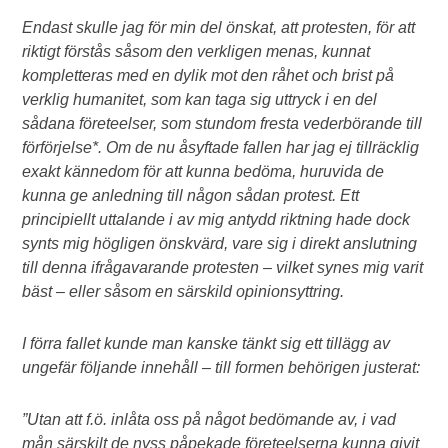
Endast skulle jag för min del önskat, att protesten, för att
riktigt förstås såsom den verkligen menas, kunnat
kompletteras med en dylik mot den råhet och brist på
verklig humanitet, som kan taga sig uttryck i en del
sådana företeelser, som stundom fresta vederbörande till
förförjelse*. Om de nu åsyftade fallen har jag ej tillräcklig
exakt kännedom för att kunna bedöma, huruvida de
kunna ge anledning till någon sådan protest. Ett
principiellt uttalande i av mig antydd riktning hade dock
synts mig högligen önskvärd, vare sig i direkt anslutning
till denna ifrågavarande protesten – vilket synes mig varit
bäst – eller såsom en särskild opinionsyttring.
I förra fallet kunde man kanske tänkt sig ett tillägg av
ungefär följande innehåll – till formen behörigen justerat:
”Utan att f.ö. inlåta oss på något bedömande av, i vad
mån särskilt de nyss påpekade företeelserna kunna givit