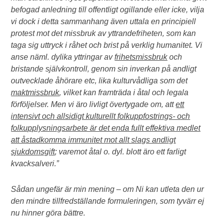
befogad anledning till offentligt ogillande eller icke, vilja
vi dock i detta sammanhang även uttala en principiell
protest mot det missbruk av yttrandefriheten, som kan
taga sig uttryck i råhet och brist på verklig humanitet. Vi
anse näml. dylika yttringar av
frihetsmissbruk
och
bristande självkontroll, genom sin inverkan på andligt
outvecklade åhörare etc, lika kulturvådliga som det
maktmissbruk
, vilket kan framträda i åtal och legala
förföljelser. Men vi äro livligt övertygade om, att
ett
intensivt och allsidigt kulturellt folkuppfostrings- och
folkupplysningsarbete är det enda fullt effektiva medlet
att åstadkomma immunitet mot allt slags andligt
sjukdomsgift
; varemot åtal o. dyl. blott äro ett farligt
kvacksalveri.”
Sådan ungefär är min mening – om Ni kan utleta den ur
den mindre tillfredställande formuleringen, som tyvärr ej
nu hinner göra bättre.