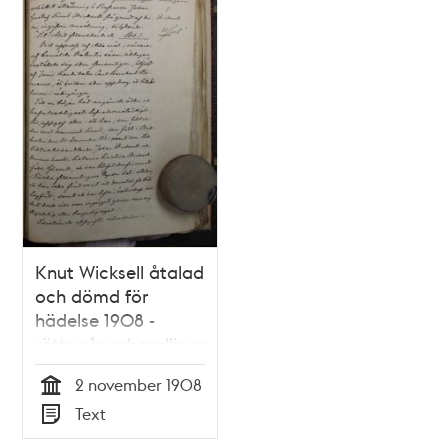
Knut Wicksell åtalad
och dömd för
hädelse 1908 -
rättegångshandlingar
2 november 1908
Tid
Text
Typ