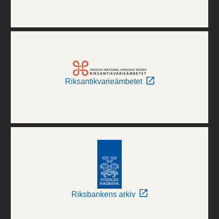
Riksantikvarieämbetet
Riksbankens arkiv