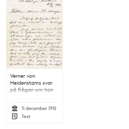
Verner von
Heidenstams svar
på frågan om han
vill skriva på upprop
för yttrandefrihet
11 december 1912
1908
Tid
Text
Typ