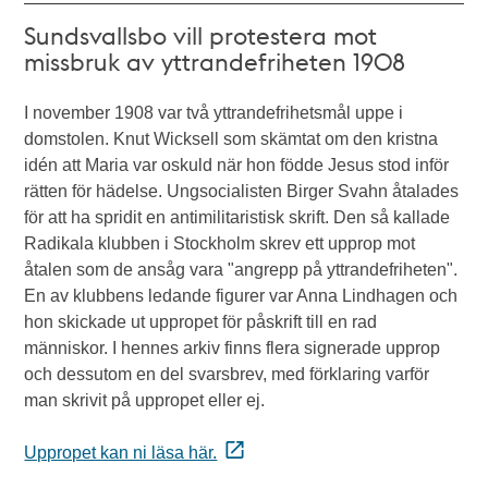
Sundsvallsbo vill protestera mot
missbruk av yttrandefriheten 1908
I november 1908 var två yttrandefrihetsmål uppe i
domstolen. Knut Wicksell som skämtat om den kristna
idén att Maria var oskuld när hon födde Jesus stod inför
rätten för hädelse. Ungsocialisten Birger Svahn åtalades
för att ha spridit en antimilitaristisk skrift. Den så kallade
Radikala klubben i Stockholm skrev ett upprop mot
åtalen som de ansåg vara "angrepp på yttrandefriheten".
En av klubbens ledande figurer var Anna Lindhagen och
hon skickade ut uppropet för påskrift till en rad
människor. I hennes arkiv finns flera signerade upprop
och dessutom en del svarsbrev, med förklaring varför
man skrivit på uppropet eller ej.
Uppropet kan ni läsa här.