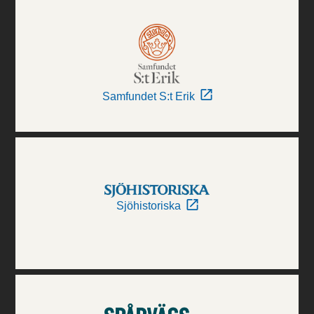
Samfundet S:t Erik
Sjöhistoriska