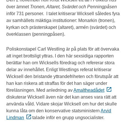
över ämnet
Tronen, Altaret, Svärdet och Penningpåsen
inför 731 personer. I talet kritiserar Wicksell således fyra
av samhällets mäktiga institutioner: Monarkin (tronen),
kyrkan och prästerskapet (altaret), armén (svärdet) och
överklassen (penningpåsen).
Poliskonstapel Carl Westling är på plats för att övervaka
att inget brottsligt yttras. I den här sexsidiga rapporten
berättar han om Wicksells föredrag och refererar stora
delar av innehållet. Enligt Westlings referat kritiserar
Wicksell den bristande yttrandefriheten och förutspår att
han kan riskera att straffas för det han säger under
föreläsningen. Med anledning av
Amaltheadådet
diskuterar Wicksell även när det kan anses vara rätt att
använda våld. Vidare skojar Wicksell om hur det skulle
kunna låta om den konservative statsministern
Arvid
Lindman
talade inför en grupp ungsocialister.