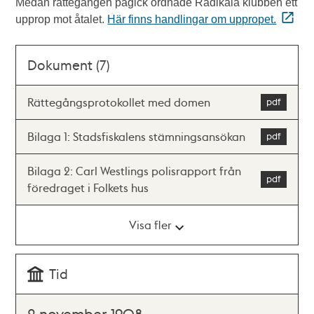
Medan rättegången pågick ordnade Radikala klubben ett
upprop mot åtalet.
Här finns handlingar om uppropet.
Dokument (7)
Rättegångsprotokollet med domen
Bilaga 1: Stadsfiskalens stämningsansökan
Bilaga 2: Carl Westlings polisrapport från
föredraget i Folkets hus
Visa fler
Tid
2 november 1908