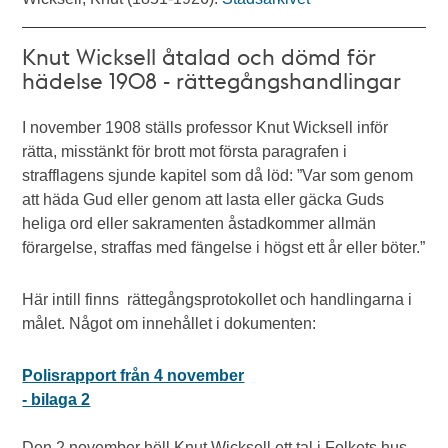
Knut Wicksell åtalad och dömd för
hädelse 1908 - rättegångshandlingar
I november 1908 ställs professor Knut Wicksell inför
rätta, misstänkt för brott mot första paragrafen i
strafflagens sjunde kapitel som då löd: ”Var som genom
att häda Gud eller genom att lasta eller gäcka Guds
heliga ord eller sakramenten åstadkommer allmän
förargelse, straffas med fängelse i högst ett år eller böter.”
Här intill finns rättegångsprotokollet och handlingarna i
målet. Något om innehållet i dokumenten:
Polisrapport från 4 november
- bilaga 2
Den 2 november höll Knut Wicksell ett tal i Folkets hus