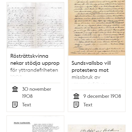
Rösträttskvinna
nekar stödja upprop
Sundsvallsbo vill
för yttrandefriheten
protestera mot
1908
missbruk av
yttrandefriheten
30 november
1908
Tid
1908
9 december 1908
Tid
Text
Text
Typ
Typ