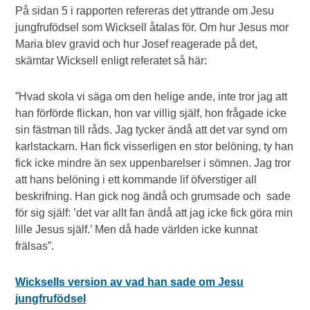
På sidan 5 i rapporten refereras det yttrande om Jesu
jungfrufödsel som Wicksell åtalas för. Om hur Jesus mor
Maria blev gravid och hur Josef reagerade på det,
skämtar Wicksell enligt referatet så här:
”Hvad skola vi säga om den helige ande, inte tror jag att
han förförde flickan, hon var villig själf, hon frågade icke
sin fästman till råds. Jag tycker ändå att det var synd om
karlstackarn. Han fick visserligen en stor belöning, ty han
fick icke mindre än sex uppenbarelser i sömnen. Jag tror
att hans belöning i ett kommande lif öfverstiger all
beskrifning. Han gick nog ändå och grumsade och sade
för sig själf: ’det var allt fan ändå att jag icke fick göra min
lille Jesus själf.’ Men då hade världen icke kunnat
frälsas”.
Wicksells version av vad han sade om Jesu
jungfrufödsel