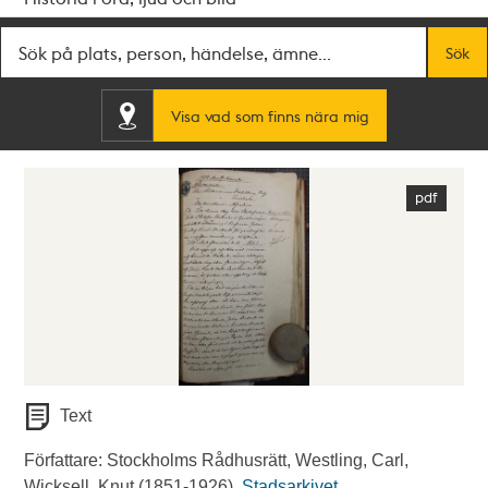
Fritextsök
Sök
Visa vad som finns nära mig
Text
Författare: Stockholms Rådhusrätt, Westling, Carl,
Wicksell, Knut (1851-1926).
Stadsarkivet