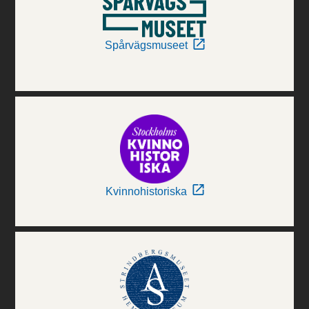
Spårvägsmuseet
Kvinnohistoriska