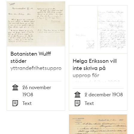
Relaterade
poster
och
teman
Botanisten Wulff
stöder
Helga Eriksson vill
yttrandefrihetsupprop
inte skriva på
upprop för
yttrandefrihet 1908
26 november
Tid
1908
2 december 1908
Tid
Text
Text
Typ
Typ