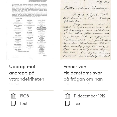
Upprop mot
Verner von
angrepp på
Heidenstams svar
yttrandefriheten
på frågan om han
1908
vill skriva på upprop
för yttrandefrihet
1908
11 december 1912
1908
Tid
Tid
Text
Text
Typ
Typ