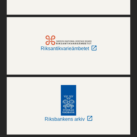
Riksantikvarieämbetet
Riksbankens arkiv