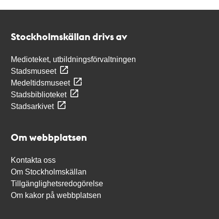
Kontakt
Stockholmskällan
Stockholmskällan drivs av
Medioteket, utbildningsförvaltningen
Stadsmuseet
Medeltidsmuseet
Stadsbiblioteket
Stadsarkivet
Om webbplatsen
Kontakta oss
Om Stockholmskällan
Tillgänglighetsredogörelse
Om kakor på webbplatsen