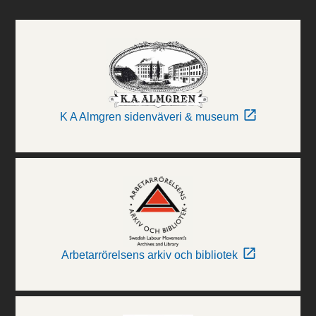
K A Almgren sidenväveri & museum
Arbetarrörelsens arkiv och bibliotek