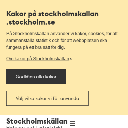
Kakor på stockholmskallan
.stockholm.se
På Stockholmskällan använder vi kakor, cookies, för att
sammanställa statistik och för att webbplatsen ska
fungera på ett bra sätt för dig.
Om kakor på Stockholmskällan
Godkänn alla kakor
Välj vilka kakor vi får använda
Till
Till
Stockholmskällan
navigationen
huvudinnehållet
Historia i ord, ljud och bild