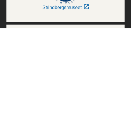
Strindbergsmuseet
Thielska Galleriet
Världskulturmuseerna