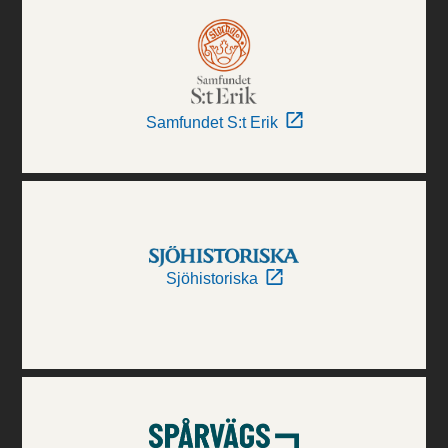
Samfundet S:t Erik
Sjöhistoriska