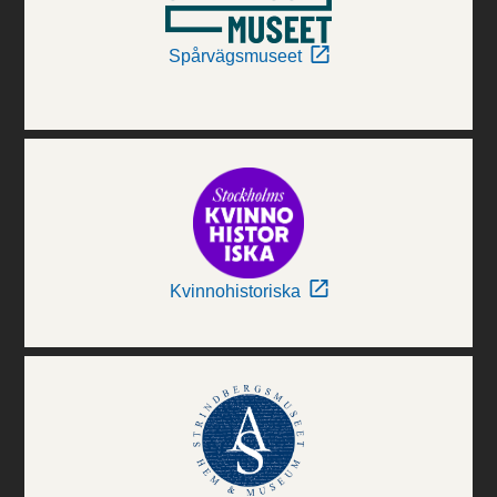
Spårvägsmuseet
Kvinnohistoriska