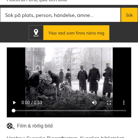
Fritextsök
Sök
Visa vad som finns nära mig
Film & rörlig bild