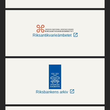
Riksantikvarieämbetet
Riksbankens arkiv