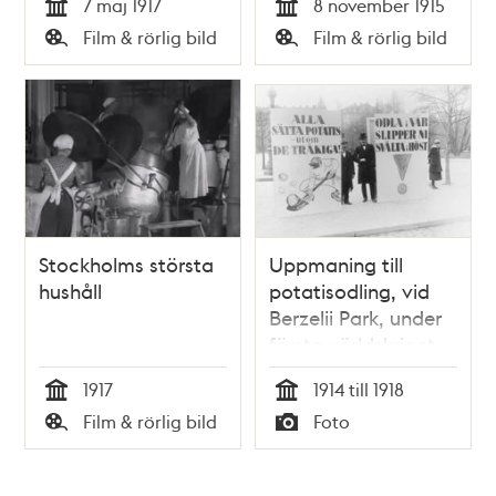
7 maj 1917
8 november 1915
Tid
Tid
Film & rörlig bild
Film & rörlig bild
Typ
Typ
Stockholms största
Uppmaning till
hushåll
potatisodling, vid
Berzelii Park, under
första världskriget
1917
1914 till 1918
Tid
Tid
Film & rörlig bild
Foto
Typ
Typ