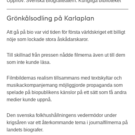
Upphov: Svenska Biografteatern. Kungliga biblioteket
Grönkålsodling på Karlaplan
Att gå på bio var vid tiden för första världskriget ett billigt
nöje som lockade stora åskådarskaror.
Till skillnad från pressen nådde filmerna även ut till dem
som inte kunde läsa.
Filmbildernas realism tillsammans med textskyltar och
musikackompanjemang möjliggjorde propaganda som
spelade på biopublikens känslor på ett sätt som få andra
medier kunde uppnå.
Den svenska folkhushållningens vedermödor under
krigsåren var ett återkommande tema i journalfilmerna på
landets biografer.