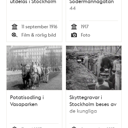
utdelas i Stockholm
Södermannagatan
44
11 september 1916
1917
Tid
Tid
Film & rörlig bild
Foto
Typ
Typ
Potatisodling i
Skyttegravar i
Vasaparken
Stockholm beses av
de kungliga