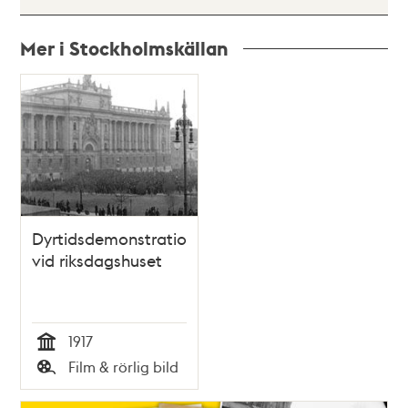
Mer i Stockholmskällan
Relaterade
poster
och
teman
Dyrtidsdemonstration
vid riksdagshuset
1917
Tid
Film & rörlig bild
Typ