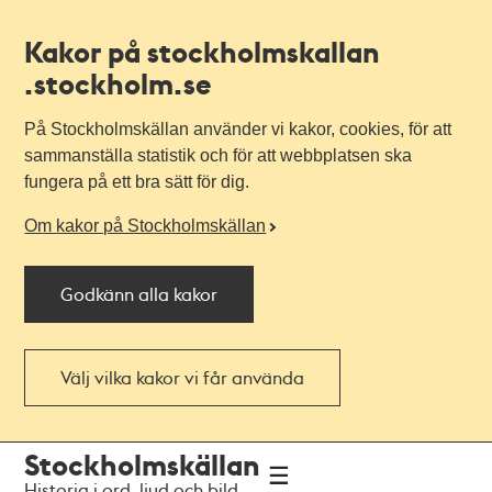
Kakor på stockholmskallan
.stockholm.se
På Stockholmskällan använder vi kakor, cookies, för att
sammanställa statistik och för att webbplatsen ska
fungera på ett bra sätt för dig.
Om kakor på Stockholmskällan
Godkänn alla kakor
Välj vilka kakor vi får använda
Till
Till
Stockholmskällan
navigationen
huvudinnehållet
Historia i ord, ljud och bild