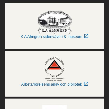
K A Almgren sidenväveri & museum
Arbetarrörelsens arkiv och bibliotek