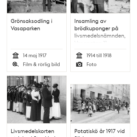
Grönsaksodling i
Insamling av
Vasaparken
brödkuponger på
livsmedelsnämnden,
Vasagatan 11
14 maj 1917
1914 till 1918
Tid
Tid
Film & rörlig bild
Foto
Typ
Typ
Livsmedelskorten
Potatiskö år 1917 vid