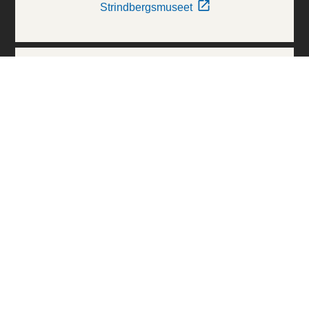
Strindbergsmuseet
Thielska Galleriet
Världskulturmuseerna