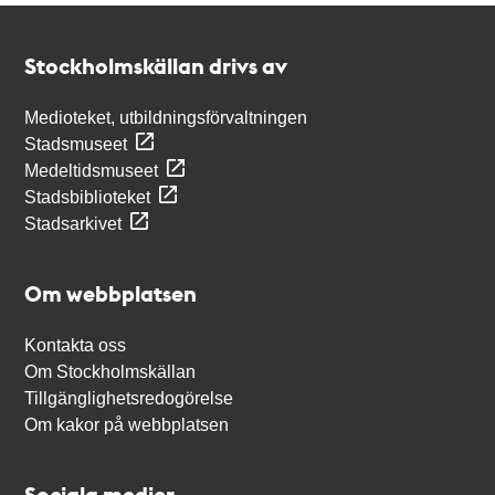
Kontakt
Stockholmskällan
Stockholmskällan drivs av
Medioteket, utbildningsförvaltningen
Stadsmuseet
Medeltidsmuseet
Stadsbiblioteket
Stadsarkivet
Om webbplatsen
Kontakta oss
Om Stockholmskällan
Tillgänglighetsredogörelse
Om kakor på webbplatsen
Sociala medier