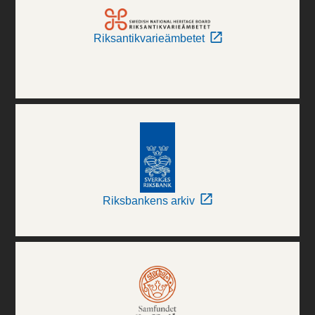
Riksantikvarieämbetet
Riksbankens arkiv