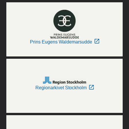
Prins Eugens Waldemarsudde
Regionarkivet Stockholm