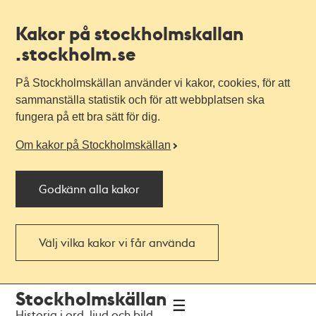
Kakor på stockholmskallan
.stockholm.se
På Stockholmskällan använder vi kakor, cookies, för att
sammanställa statistik och för att webbplatsen ska
fungera på ett bra sätt för dig.
Om kakor på Stockholmskällan
Godkänn alla kakor
Välj vilka kakor vi får använda
Till
Till
Stockholmskällan
navigationen
huvudinnehållet
Historia i ord, ljud och bild