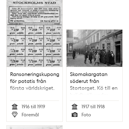
Ransoneringskuponger
Skomakargatan
för potatis från
söderut från
första världskriget.
Stortorget. Kö till en
brödbutik under
första världskriget.
1916 till 1919
1917 till 1918
Tid
Tid
Föremål
Foto
Typ
Typ