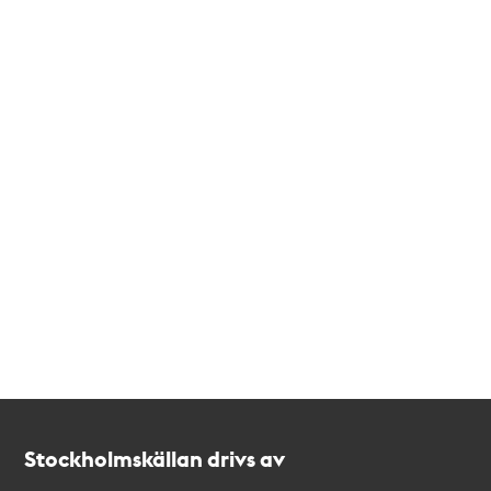
Kontakt
Stockholmskällan
Stockholmskällan drivs av