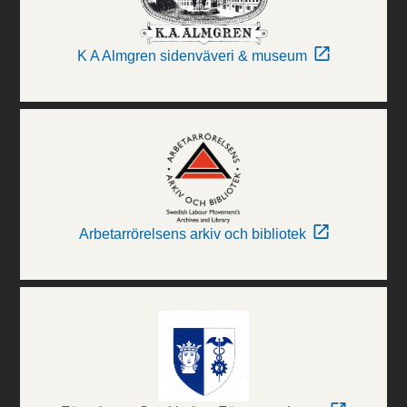
K A Almgren sidenväveri & museum
Arbetarrörelsens arkiv och bibliotek