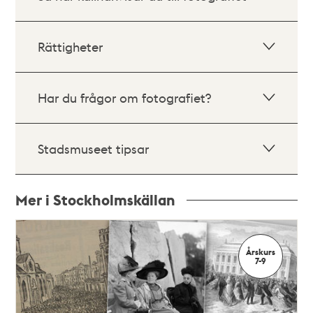
Rättigheter
Har du frågor om fotografiet?
Stadsmuseet tipsar
Mer i Stockholmskällan
Relaterade
poster
Årskurs
och
7-9
teman