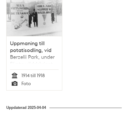
Uppmaning till
potatisodling, vid
Berzelii Park, under
första världskriget
1914 till 1918
Tid
Foto
Typ
Uppdaterad
2025-04-04