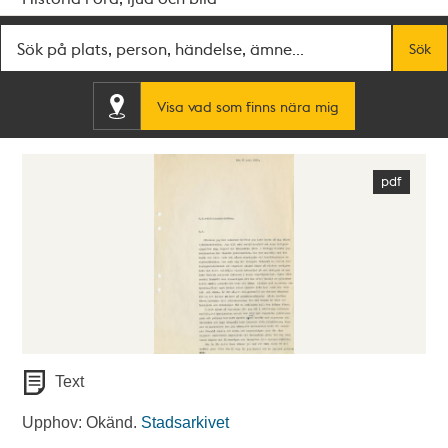
Fritextsök
Sök
Visa vad som finns nära mig
Text
Upphov: Okänd.
Stadsarkivet