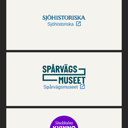
Sjöhistoriska
Spårvägsmuseet