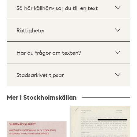
Så här källhänvisar du till en text
Rättigheter
Har du frågor om texten?
Stadsarkivet tipsar
Mer i Stockholmskällan
Relaterade
poster
och
teman