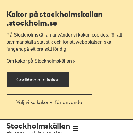
Kakor på stockholmskallan
.stockholm.se
På Stockholmskällan använder vi kakor, cookies, för att
sammanställa statistik och för att webbplatsen ska
fungera på ett bra sätt för dig.
Om kakor på Stockholmskällan
Godkänn alla kakor
Välj vilka kakor vi får använda
Till
Till
Stockholmskällan
navigationen
huvudinnehållet
Historia i ord, ljud och bild