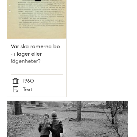
Var ska romerna bo
- i läger eller
lägenheter?
1960
Tid
Text
Typ