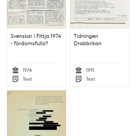
Svenskar i Fittja 1974
Tidningen
- fördomsfulla?
Drabbrikan
1974
1991
Tid
Tid
Text
Text
Typ
Typ