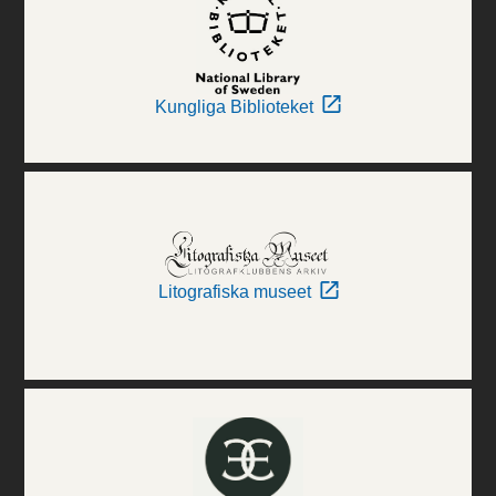
Kungliga Biblioteket
Litografiska museet