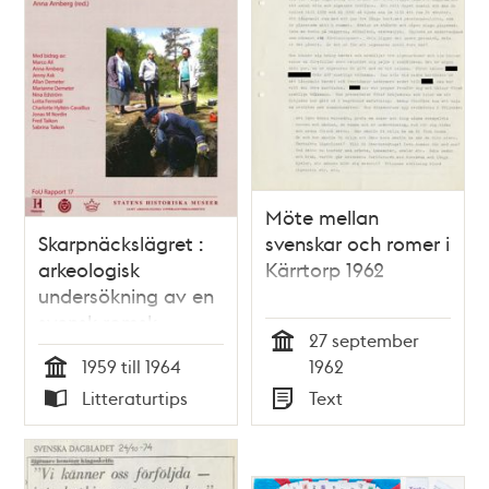
Möte mellan
Skarpnäckslägret :
svenskar och romer i
arkeologisk
Kärrtorp 1962
undersökning av en
svensk-romsk
27 september
lägerplats vid
Tid
1959 till 1964
1962
Flatenvägen i
Tid
Litteraturtips
Text
Skarpnäck
Typ
Typ