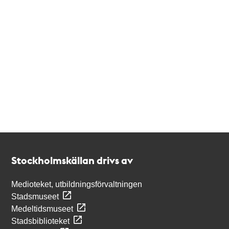
Kontakt
Stockholmskällan
Stockholmskällan drivs av
Medioteket, utbildningsförvaltningen
Stadsmuseet
Medeltidsmuseet
Stadsbiblioteket