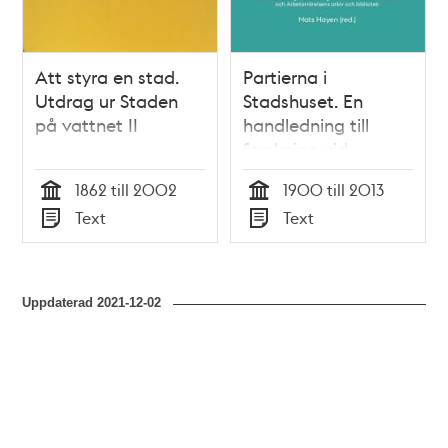
Att styra en stad.
Partierna i
Utdrag ur Staden
Stadshuset. En
på vattnet II
handledning till
forskning vid
Stockholms
1862 till 2002
1900 till 2013
stadsarkiv / Mats
Tid
Tid
Text
Text
Hayen (red.)
Typ
Typ
Uppdaterad
2021-12-02