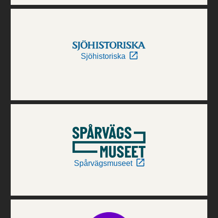
Sjöhistoriska
Spårvägsmuseet