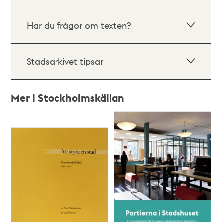
Har du frågor om texten?
Stadsarkivet tipsar
Mer i Stockholmskällan
Relaterade
poster
och
teman