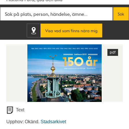
Fritextsök
Sök
Visa vad som finns nära mig
Text
Upphov: Okänd.
Stadsarkivet