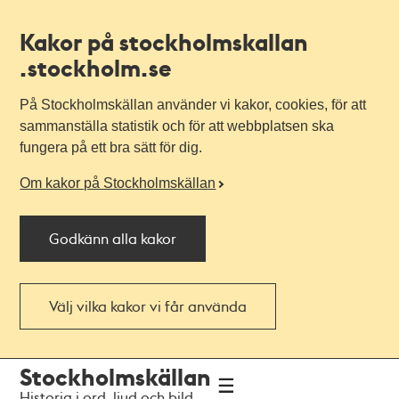
Kakor på stockholmskallan
.stockholm.se
På Stockholmskällan använder vi kakor, cookies, för att
sammanställa statistik och för att webbplatsen ska
fungera på ett bra sätt för dig.
Om kakor på Stockholmskällan
Godkänn alla kakor
Välj vilka kakor vi får använda
Till
Till
Stockholmskällan
navigationen
huvudinnehållet
Historia i ord, ljud och bild