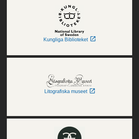
Kungliga Biblioteket
Litografiska museet