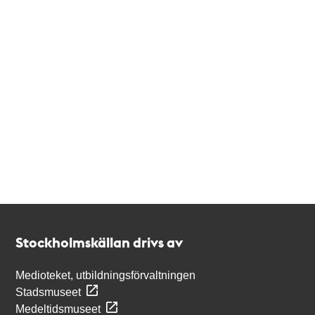
Kontakt
Stockholmskällan
Stockholmskällan drivs av
Medioteket, utbildningsförvaltningen
Stadsmuseet
Medeltidsmuseet