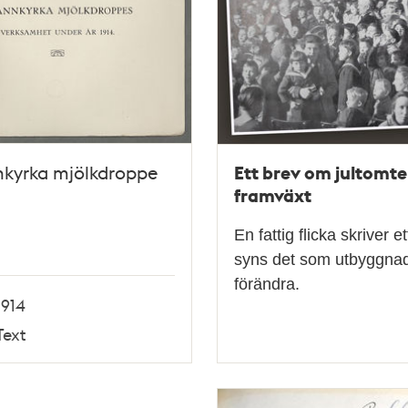
Ett brev om jultomte
nkyrka mjölkdroppe
framväxt
En fattig flicka skriver 
syns det som utbyggnade
förändra.
1914
Text