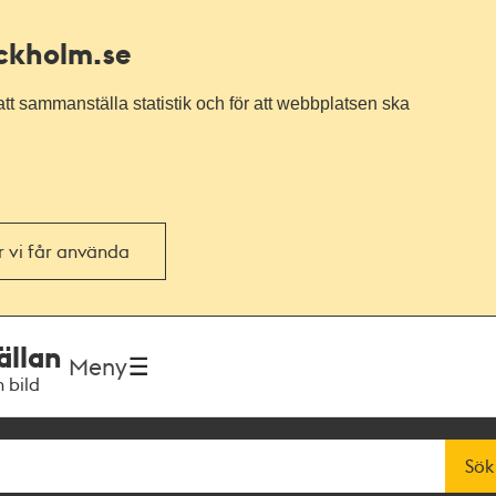
ockholm.se
tt sammanställa statistik och för att webbplatsen ska
or vi får använda
ällan
Meny
h bild
Sök