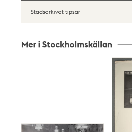
Stadsarkivet tipsar
Mer i Stockholmskällan
Relaterade
poster
och
teman