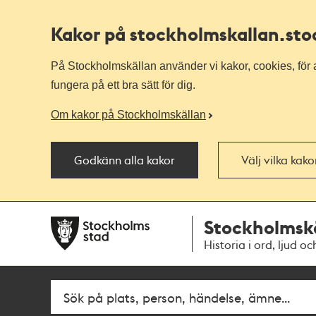
Kakor på stockholmskallan
.st
På Stockholmskällan använder vi kakor, cookies, för a
fungera på ett bra sätt för dig.
Om kakor på Stockholmskällan
Godkänn alla kakor
Välj vilka kak
Till
Till
Stockholmsk
navigationen
huvudinnehållet
Historia i ord, ljud oc
Fritextsök