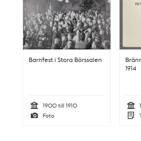
Barnfest i Stora Börssalen
Brän
1914
1900 till 1910
Tid
Tid
Foto
Typ
Typ