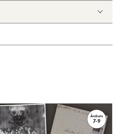
Årskurs
7-9