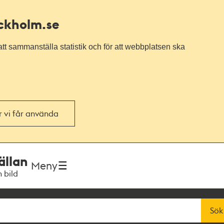
ockholm.se
tt sammanställa statistik och för att webbplatsen ska
or vi får använda
ällan
Meny
h bild
Sök