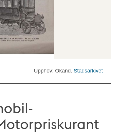
Upphov: Okänd.
Stadsarkivet
obil-
Motorpriskurant