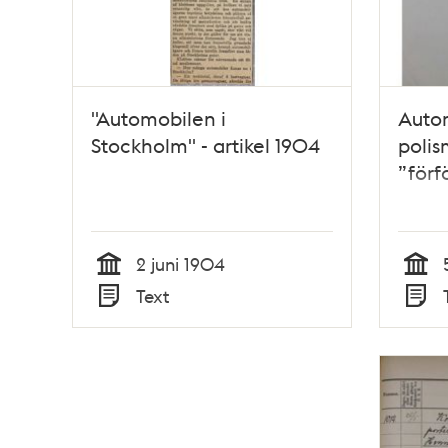
"Automobilen i
Autom
Stockholm" - artikel 1904
poli
”förf
2 juni 1904
Tid
Tid
Text
Typ
Typ