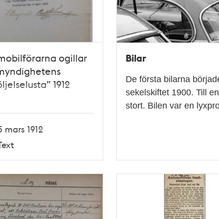
Bilar
obilförarna ogillar
smyndighetens
De första bilarna börja
öljelselusta” 1912
sekelskiftet 1900. Till en
stort. Bilen var en lyx
5 mars 1912
Text