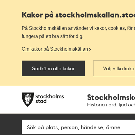
Kakor på stockholmskallan
.st
På Stockholmskällan använder vi kakor, cookies, för a
fungera på ett bra sätt för dig.
Om kakor på Stockholmskällan
Godkänn alla kakor
Välj vilka kak
Till
Till
Stockholmsk
navigationen
huvudinnehållet
Historia i ord, ljud oc
Fritextsök