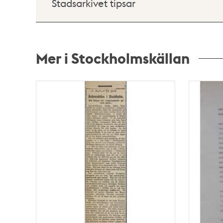
Stadsarkivet tipsar
Mer i Stockholmskällan
Relaterade
poster
och
teman