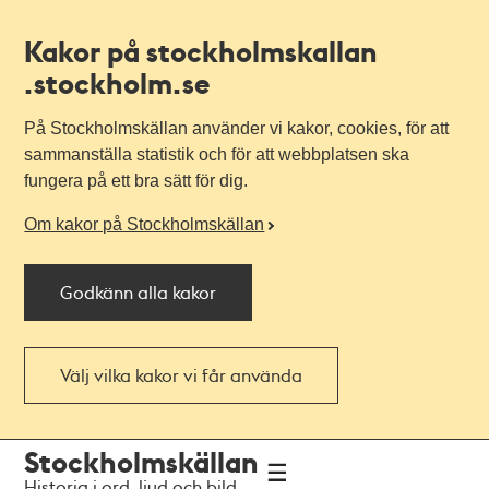
Kakor på stockholmskallan
.stockholm.se
På Stockholmskällan använder vi kakor, cookies, för att
sammanställa statistik och för att webbplatsen ska
fungera på ett bra sätt för dig.
Om kakor på Stockholmskällan
Godkänn alla kakor
Välj vilka kakor vi får använda
Till
Till
Stockholmskällan
navigationen
huvudinnehållet
Historia i ord, ljud och bild