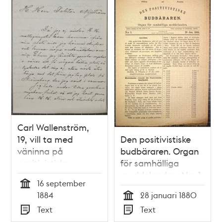
Carl Wallenström,
19, vill ta med
Den positivistiske
väninna på
budbäraren. Organ
positivistiska
för samhälliga
sammanträden -
meddelanden. N:o 1.
16 september
brev till Dr Nyström
28 Jan. 1880.
Tid
1884
28 januari 1880
1884
Tid
Text
Text
Typ
Typ