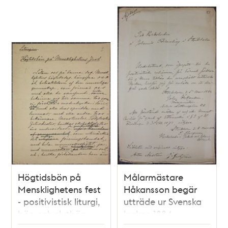
Högtidsbön på
Målarmästare
Mensklighetens fest
Håkansson begär
- positivistisk liturgi,
utträde ur Svenska
bön och slutbön
kyrkan 1884