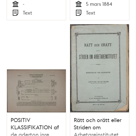
-
5 mars 1884
Tid
Tid
Text
Text
Typ
Typ
POSITIV
Rätt och orätt eller
KLASSIFIKATION af
Striden om
de aderton inre
Arbetareinstitutet.