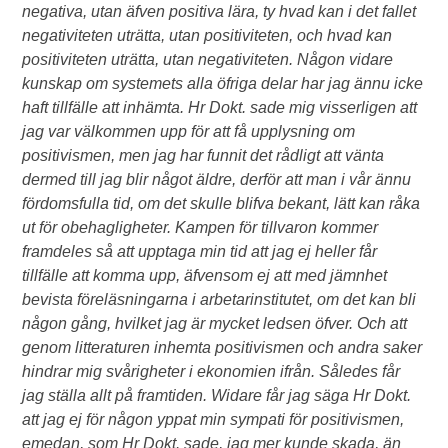
negativa, utan äfven positiva lära, ty hvad kan i det fallet
negativiteten uträtta, utan positiviteten, och hvad kan
positiviteten uträtta, utan negativiteten. Någon vidare
kunskap om systemets alla öfriga delar har jag ännu icke
haft tillfälle att inhämta. Hr Dokt. sade mig visserligen att
jag var välkommen upp för att få upplysning om
positivismen, men jag har funnit det rådligt att vänta
dermed till jag blir något äldre, derför att man i vår ännu
fördomsfulla tid, om det skulle blifva bekant, lätt kan råka
ut för obehagligheter. Kampen för tillvaron kommer
framdeles så att upptaga min tid att jag ej heller får
tillfälle att komma upp, äfvensom ej att med jämnhet
bevista föreläsningarna i arbetarinstitutet, om det kan bli
någon gång, hvilket jag är mycket ledsen öfver. Och att
genom litteraturen inhemta positivismen och andra saker
hindrar mig svårigheter i ekonomien ifrån. Således får
jag ställa allt på framtiden. Widare får jag säga Hr Dokt.
att jag ej för någon yppat min sympati för positivismen,
emedan, som Hr Dokt. sade, jag mer kunde skada, än