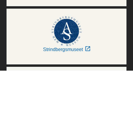
Strindbergsmuseet
Thielska Galleriet