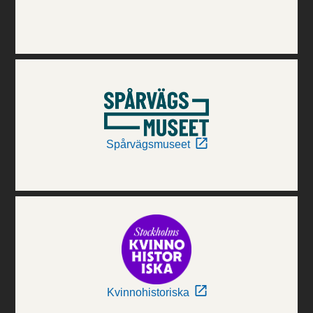
Spårvägsmuseet
Kvinnohistoriska