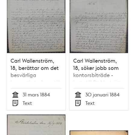
teman
Carl Wallenström,
Carl Wallenström,
18, berättar om det
18, söker jobb som
besvärliga
kontorsbiträde -
kyparyrket - brev till
brev till Dr Nyström
Dr Nyström 1884
1884
31 mars 1884
30 januari 1884
Tid
Tid
Text
Text
Typ
Typ