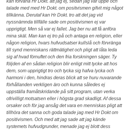
kan förvåna Hr Dokt. att jag ej, sedan jag var uppe och
talade med med Hr Dokt. om positvismen gifvit mig något
tillkänna. Derutaf kan Hr Dokt. tro att det jag vid
nyssnämnda tillfälle sade om positivismen ej var
upprigtigt. Men så var ej fallet. Jag ber nu att få anföra
mina skäl. Man kan ej tro på och antaga en religion, eller
någon religion, hvars hufvudsatser kullslå och förvränga
till synd menniskans rättmätighet och pligt att låta leda
sig af hvad förnuftet och den fria forskningen säger. Ty
följden af en sådan religion blir enligt mitt tycke att hos
dem, som upprigtigt tro och tycka sig hafva lycka och
harmoni i den, hindras deras blick att se huru nuvarande
förhållanden verkligen äro och kunna således ej
uppställa framåtskridande på sitt program, utan verka
ofrivilligt motsatsen eller i högsta grad skadligt. Af dessa
orsaker och för jag ansåg det vara en menniskas pligt att
tillhöra det sanna och goda talade jag med Hr Dokt om
positivismen. Och med att jag sade att jag kände
systemets hufvudgrunder, menade jag ej blott dess