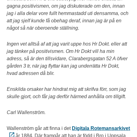
gagna positivismen, om jag diskuterade om den, innan
jag i alla delar vore fullt hemmastadd uti densamma, och
att jag sjelf kunde få obehag deraf, innan jag är på en
något så när oberoende ställning.
Ingen vet alltså af att jag varit uppe hos Hr Dokt. eller att
jag tänker på positivismen. Om Hr Dokt vill ha min
adress, så är den tillsvidare, Clarabergsgatan 52 A öfver
gården 3 tr, när jag flyttar kan jag underrätta Hr Dokt,
hvad adressen då blir.
Enskilda orsaker har hindrat mig att skrifva förr, som jag
skulle gjort, och får jag derför härmed anhålla om tillgift.
Carl Wallenström.
Wallenström går att finna i det
Digitala Rotemansarkivet
år 1884. Där framgår att han är född i Bro i Uppsala