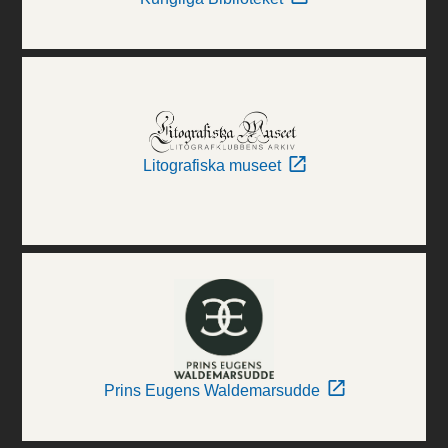
Litografiska museet
Prins Eugens Waldemarsudde