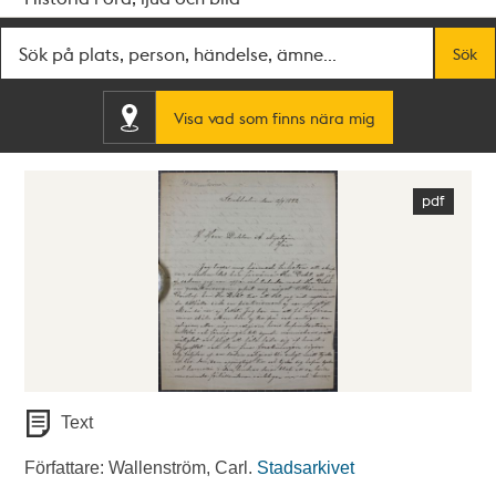
Fritextsök
Sök
Visa vad som finns nära mig
Text
Författare: Wallenström, Carl.
Stadsarkivet