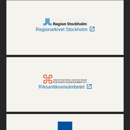
Regionarkivet Stockholm
Riksantikvarieämbetet