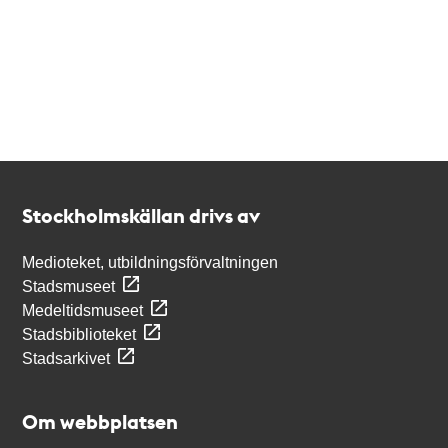
Kontakt
Stockholmskällan
Stockholmskällan drivs av
Medioteket, utbildningsförvaltningen
Stadsmuseet
Medeltidsmuseet
Stadsbiblioteket
Stadsarkivet
Om webbplatsen