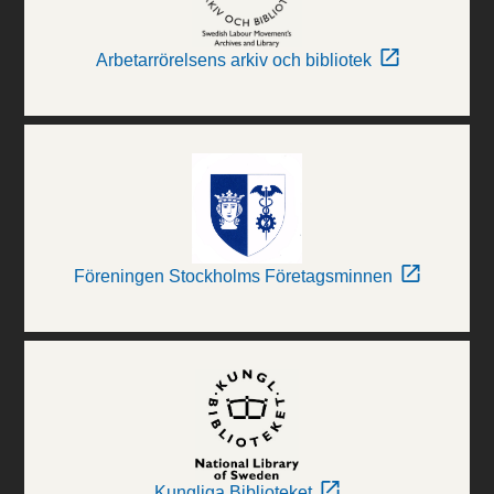
Arbetarrörelsens arkiv och bibliotek
Föreningen Stockholms Företagsminnen
Kungliga Biblioteket