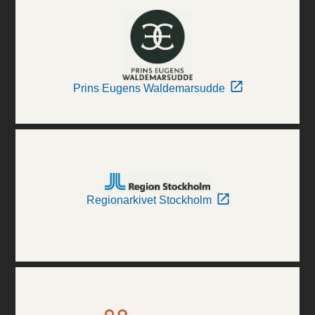
Prins Eugens Waldemarsudde
Regionarkivet Stockholm