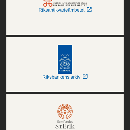
Riksantikvarieämbetet
Riksbankens arkiv