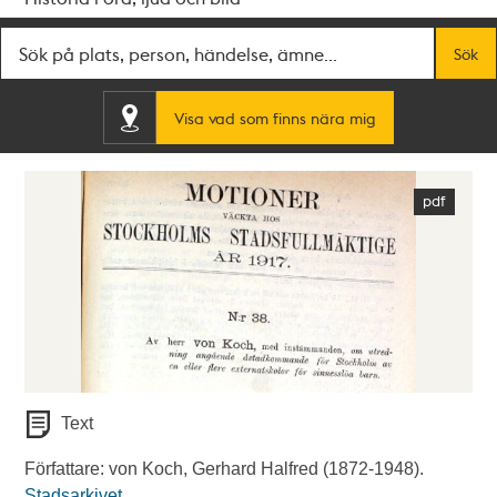
Fritextsök
Sök
Visa vad som finns nära mig
Text
Författare: von Koch, Gerhard Halfred (1872-1948).
Stadsarkivet