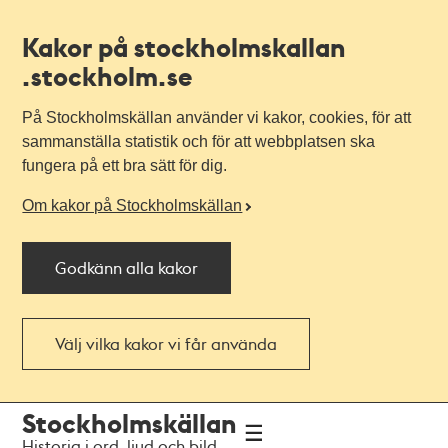
Kakor på stockholmskallan
.stockholm.se
På Stockholmskällan använder vi kakor, cookies, för att
sammanställa statistik och för att webbplatsen ska
fungera på ett bra sätt för dig.
Om kakor på Stockholmskällan
Godkänn alla kakor
Välj vilka kakor vi får använda
Till
Till
Stockholmskällan
navigationen
huvudinnehållet
Historia i ord, ljud och bild