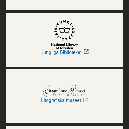
Kungliga Biblioteket
Litografiska museet