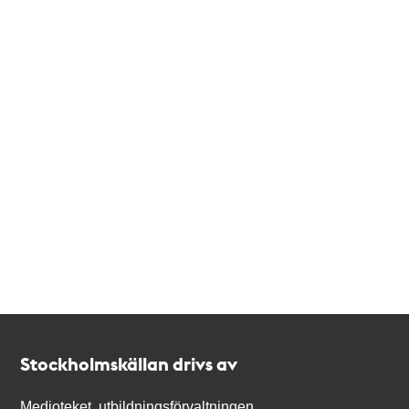
Kontakt
Stockholmskällan
Stockholmskällan drivs av
Medioteket, utbildningsförvaltningen