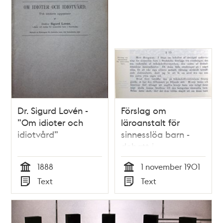
Dr. Sigurd Lovén -
Förslag om
”Om idioter och
läroanstalt för
idiotvård”
sinnesslöa barn -
debatt i
stadsfullmäktige
1888
1 november 1901
1901
Tid
Tid
Text
Text
Typ
Typ