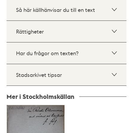
Så här källhänvisar du till en text
Rättigheter
Har du frågor om texten?
Stadsarkivet tipsar
Mer i Stockholmskällan
Relaterade
poster
och
teman