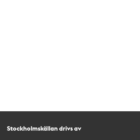
Kontakt
Stockholmskällan
Stockholmskällan drivs av