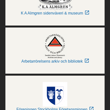
K A Almgren sidenväveri & museum
Arbetarrörelsens arkiv och bibliotek
Föreningen Stockholms Företagsminnen