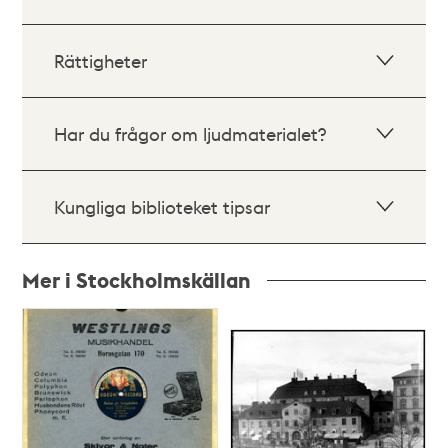
Rättigheter
Har du frågor om ljudmaterialet?
Kungliga biblioteket tipsar
Mer i Stockholmskällan
Relaterade
poster
och
teman