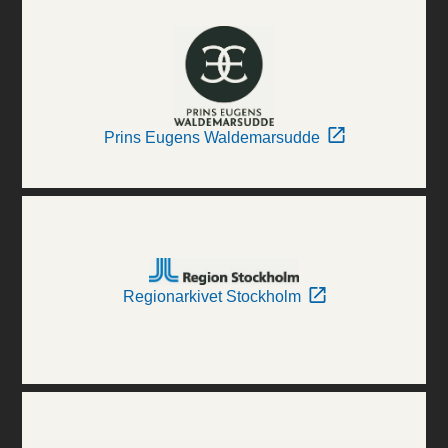
Prins Eugens Waldemarsudde
Regionarkivet Stockholm