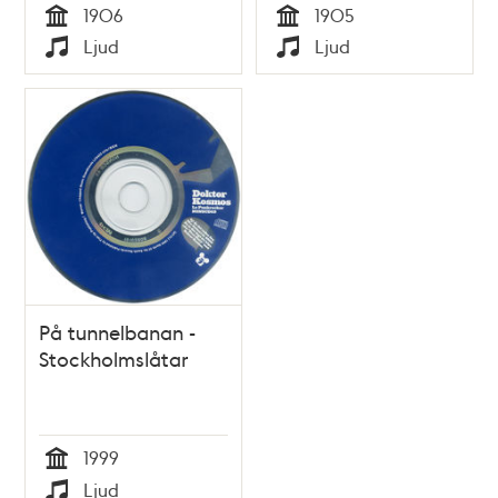
1906
1905
Tid
Tid
Ljud
Ljud
Typ
Typ
På tunnelbanan -
Stockholmslåtar
1999
Tid
Ljud