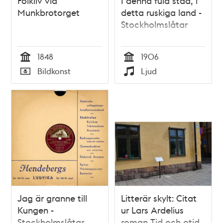
Folkliv vid
I denna fula stad, i
Munkbrotorget
detta ruskiga land -
Stockholmslåtar
1848
1906
Tid
Tid
Bildkonst
Ljud
Typ
Typ
Jag är granne till
Litterär skylt: Citat
Kungen -
ur Lars Ardelius
Stockholmslåtar
roman Tid och otid