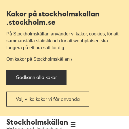
Kakor på stockholmskallan
.stockholm.se
På Stockholmskällan använder vi kakor, cookies, för att
sammanställa statistik och för att webbplatsen ska
fungera på ett bra sätt för dig.
Om kakor på Stockholmskällan
Godkänn alla kakor
Välj vilka kakor vi får använda
Till
Till
Stockholmskällan
navigationen
huvudinnehållet
Historia i ord, ljud och bild