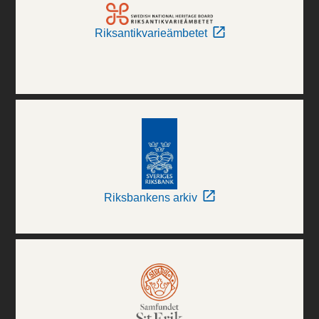
Riksantikvarieämbetet
Riksbankens arkiv