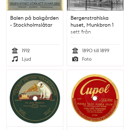
Balen på bakgården
Bergenstrahlska
- Stockholmslåtar
huset, Munkbron 1
sett från
Riddarholmen
1912
1890 till 1899
Tid
Tid
Ljud
Foto
Typ
Typ