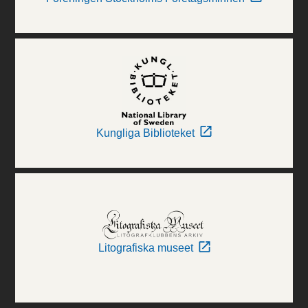
Kungliga Biblioteket
Litografiska museet