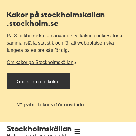
Kakor på stockholmskallan
.stockholm.se
På Stockholmskällan använder vi kakor, cookies, för att
sammanställa statistik och för att webbplatsen ska
fungera på ett bra sätt för dig.
Om kakor på Stockholmskällan
Godkänn alla kakor
Välj vilka kakor vi får använda
Till
Till
Stockholmskällan
navigationen
huvudinnehållet
Historia i ord, ljud och bild