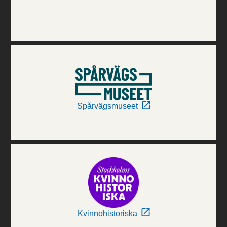
Spårvägsmuseet
Kvinnohistoriska