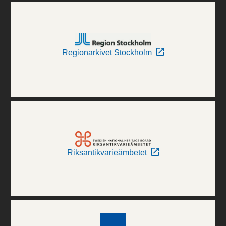
Regionarkivet Stockholm
Riksantikvarieämbetet