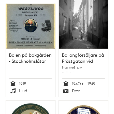
Relaterade
poster
och
teman
Balen på bakgården
Ballongförsäljare på
- Stockholmslåtar
Prästgatan vid
hörnet av
Kåkbrinken
1912
1940 till 1949
Tid
Tid
Ljud
Foto
Typ
Typ