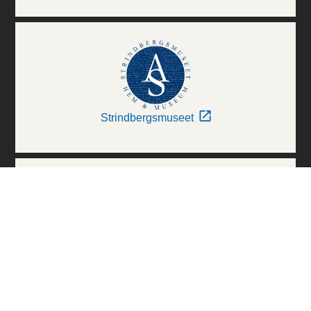
Strindbergsmuseet
Thielska Galleriet