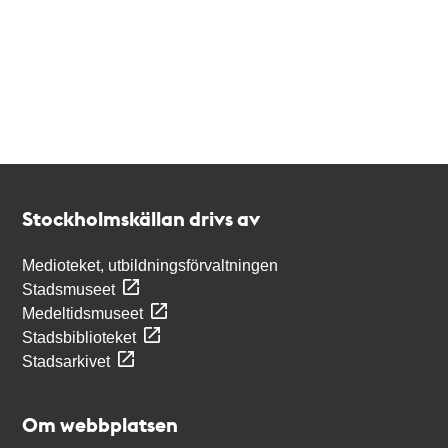
Kontakt
Stockholmskällan
Stockholmskällan drivs av
Medioteket, utbildningsförvaltningen
Stadsmuseet
Medeltidsmuseet
Stadsbiblioteket
Stadsarkivet
Om webbplatsen