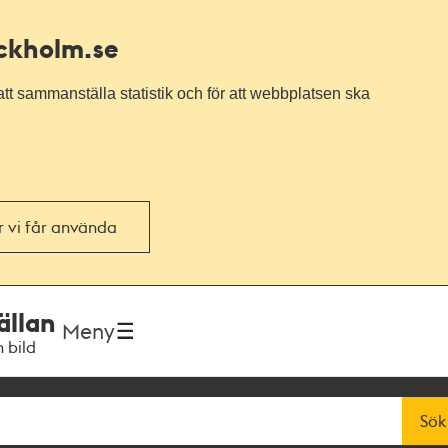
ockholm.se
tt sammanställa statistik och för att webbplatsen ska
or vi får använda
ällan
Meny
h bild
Sök