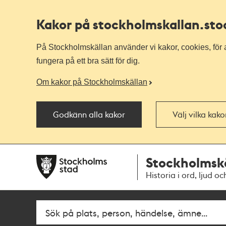
Kakor på stockholmskallan
.st
På Stockholmskällan använder vi kakor, cookies, för a
fungera på ett bra sätt för dig.
Om kakor på Stockholmskällan
Godkänn alla kakor
Välj vilka kak
Till
Till
Stockholmsk
navigationen
huvudinnehållet
Historia i ord, ljud oc
Fritextsök