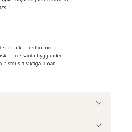
0′s.
att sprida kännedom om
riskt intressanta byggnader
historiskt viktiga broar