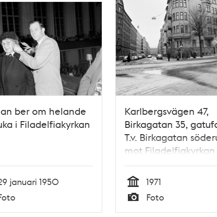
an ber om helande
Karlbergsvägen 47,
juka i Filadelfiakyrkan
Birkagatan 35, gatuf
T.v. Birkagatan söder
mot Filadelfiakyrkan
29 januari 1950
1971
Tid
Foto
Foto
Typ