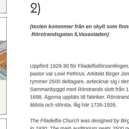
2)
(texten kommmer från en skylt som finn
Rörstrandsgatan 5,Vasastaden)
Uppförd 1929-30 för Filadelfiaförsamlingen,
pastor var Lewi Pethrus. Arkitekt Birger J
rymmer 2500 deltagare, avtecknar sig i de
Sammanbyggd med Rörstrands slott från 1630
1698. Ägorna uppläts till fabriker. Rörstrand
äldsta och största, låg här 1726-1926.
The Filadelfia Church was designed by Bi
in 1930. The main auditorium seats 2500 pe