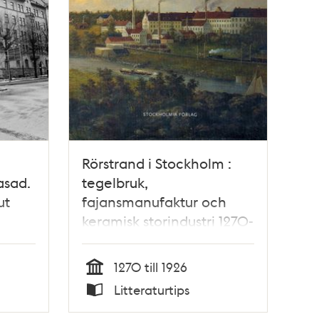
Rörstrand i Stockholm :
asad.
tegelbruk,
ut
fajansmanufaktur och
keramisk storindustri 1270-
1926 / Carl-Henrik
Ankarberg, Bengt
1270 till 1926
Nyström
Tid
Litteraturtips
Typ