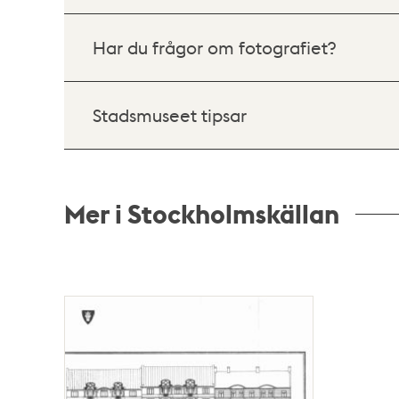
Har du frågor om fotografiet?
Stadsmuseet tipsar
Mer i Stockholmskällan
Relaterade
poster
och
teman