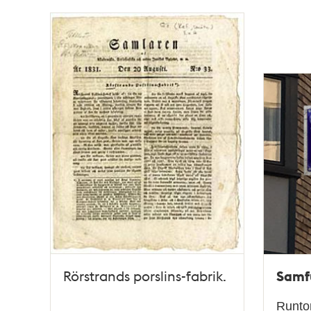
Samfu
Rörstrands porslins-fabrik.
Runtom