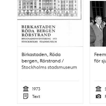
Birkastaden, Röda
Feem
bergen, Rörstrand /
för s
Stockholms stadsmuseum
1973
Tid
Tid
Text
Typ
Typ