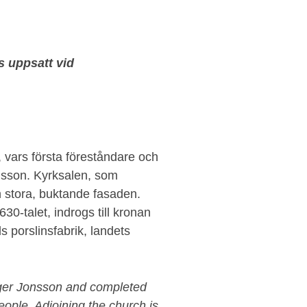
s uppsatt vid
 vars första föreståndare och
onsson. Kyrksalen, som
n stora, buktande fasaden.
-talet, indrogs till kronan
s porslinsfabrik, landets
rger Jonsson and completed
ople. Adjoining the church is