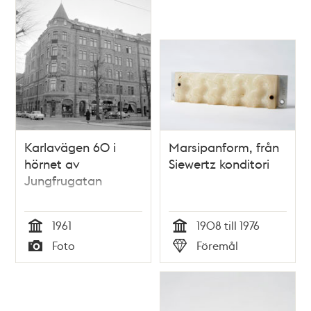
Karlavägen 60 i
Marsipanform, från
hörnet av
Siewertz konditori
Jungfrugatan
1961
1908 till 1976
Tid
Tid
Foto
Föremål
Typ
Typ