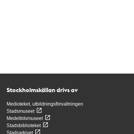
Kontakt
Stockholmskällan
Stockholmskällan drivs av
Medioteket, utbildningsförvaltningen
Stadsmuseet
Medeltidsmuseet
Stadsbiblioteket
Stadsarkivet