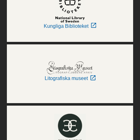
Kungliga Biblioteket
Litografiska museet