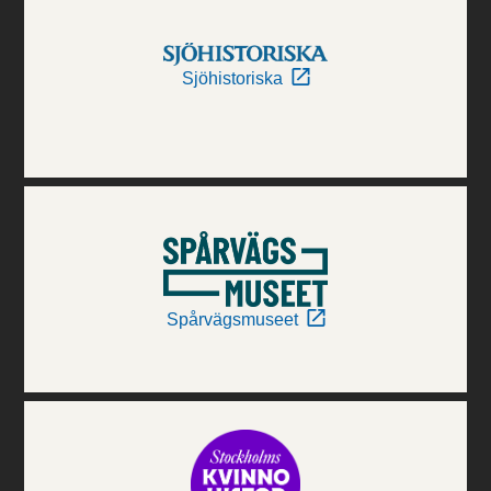
Sjöhistoriska
Spårvägsmuseet