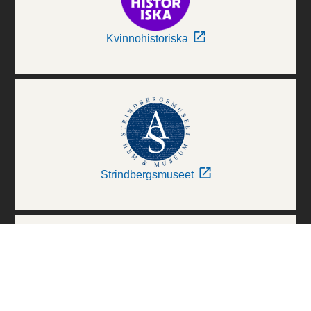
Kvinnohistoriska
Strindbergsmuseet
Thielska Galleriet