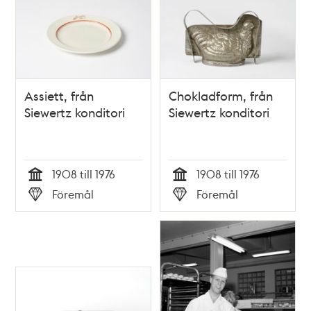
poster
och
teman
Assiett, från
Chokladform, från
Siewertz konditori
Siewertz konditori
1908 till 1976
1908 till 1976
Tid
Tid
Föremål
Föremål
Typ
Typ