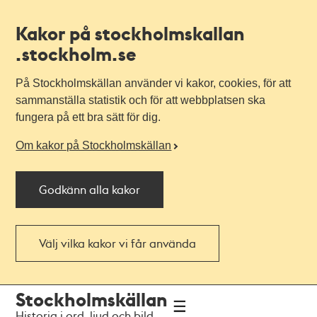
Kakor på stockholmskallan
.stockholm.se
På Stockholmskällan använder vi kakor, cookies, för att
sammanställa statistik och för att webbplatsen ska
fungera på ett bra sätt för dig.
Om kakor på Stockholmskällan
Godkänn alla kakor
Välj vilka kakor vi får använda
Till
Till
Stockholmskällan
navigationen
huvudinnehållet
Historia i ord, ljud och bild