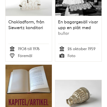
Chokladform, från
En bagargesäll visar
Siewertz konditori
upp en plåt med
bullar
1908 till 1976
26 oktober 1959
Tid
Tid
Föremål
Foto
Typ
Typ