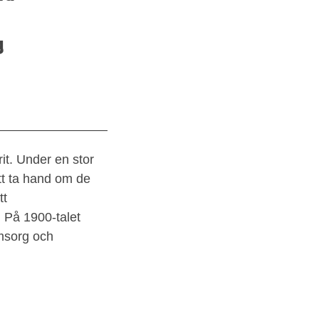
g
rit.
Under en stor
att ta hand om de
tt
. På 1900-talet
omsorg och