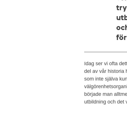
try
utb
oc
för
Idag ser vi ofta det
del av vår historia
som inte själva kun
välgörenhetsorganis
började man alltme
utbildning och det 