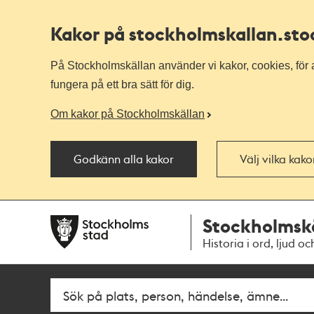
Kakor på stockholmskallan
.st
På Stockholmskällan använder vi kakor, cookies, för a
fungera på ett bra sätt för dig.
Om kakor på Stockholmskällan
Godkänn alla kakor
Välj vilka kak
Till
Till
Stockholmsk
navigationen
huvudinnehållet
Historia i ord, ljud oc
Fritextsök