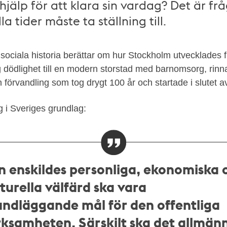
jälp för att klara sin vardag? Det är fr
la tider måste ta ställning till.
ociala historia berättar om hur Stockholm utvecklades fr
g dödlighet till en modern storstad med barnomsorg, rin
förvandling som tog drygt 100 år och startade i slutet a
g i Sveriges grundlag:
n enskildes personliga, ekonomiska 
turella välfärd ska vara
undläggande mål för den offentliga
rksamheten. Särskilt ska det allmän