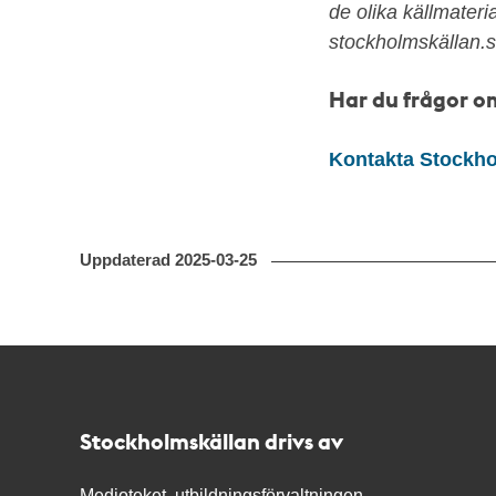
de olika källmateri
stockholmskällan.s
Har du frågor om
Kontakta Stockho
Uppdaterad
2025-03-25
Kontakt
Stockholmskällan
Stockholmskällan drivs av
Medioteket, utbildningsförvaltningen