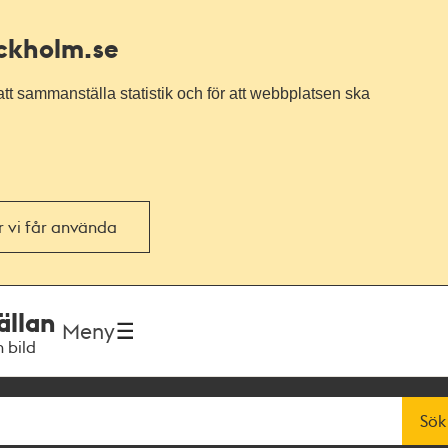
ockholm.se
tt sammanställa statistik och för att webbplatsen ska
or vi får använda
ällan
Meny
h bild
Sök