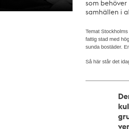
som behöver h
samhällen i al
Temat Stockholms s
Sabbatsbergs
fattig stad med hö
sjukhus
sunda bostäder. En 
får
besök
Så här står det ida
av
Cirkus
Scott
1937.
De
Okänd
fotograf,
kul
Stadsmuseet
gr
i
ve
Stockholm