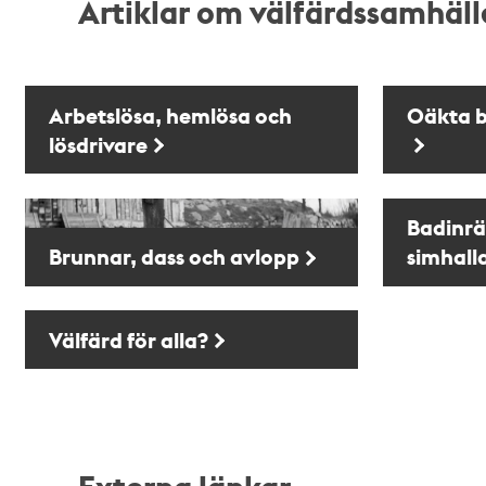
Artiklar om välfärdssamhäll
Arbetslösa, hemlösa och
Oäkta 
lösdrivare
Badinrä
Brunnar, dass och avlopp
simhall
Välfärd för alla?