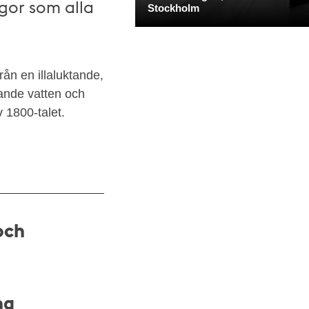
ågor som alla
ån en illaluktande,
nande vatten och
v 1800-talet.
och
na