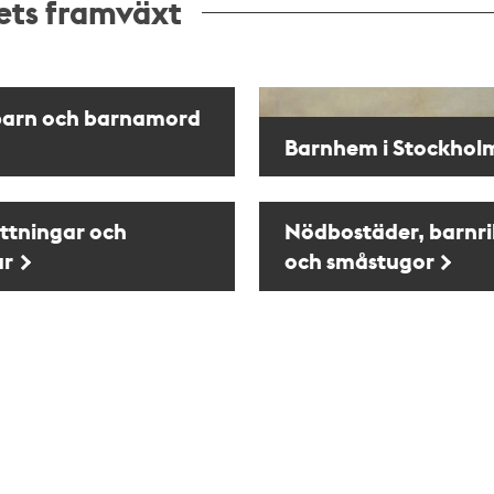
ets framväxt
barn och barnamord
Barnhem i Stockhol
ttningar och
Nödbostäder, barnr
ar
och småstugor