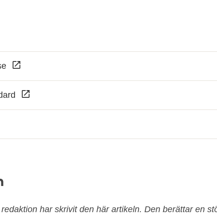
.se
ndard
n
edaktion har skrivit den här artikeln. Den berättar en stör