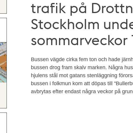
trafik på Drott
Stockholm und
sommarveckor 1
Bussen vägde cirka fem ton och hade järnh
bussen drog fram skalv marken. Några hus f
hjulens stål mot gatans stenläggning föror
bussen i folkmun kom att döpas till "Bullerb
avbrytas efter endast några veckor på gru