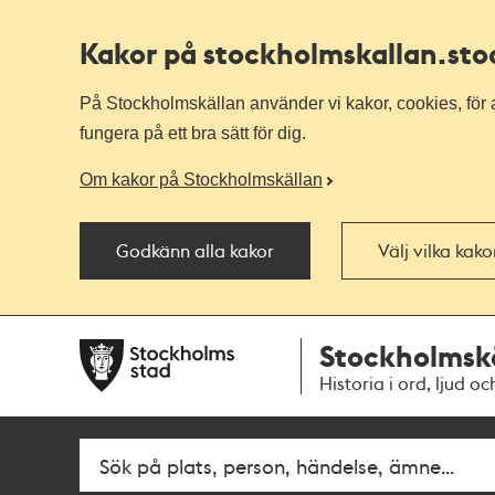
Kakor på stockholmskallan
.st
På Stockholmskällan använder vi kakor, cookies, för a
fungera på ett bra sätt för dig.
Om kakor på Stockholmskällan
Godkänn alla kakor
Välj vilka kak
Till
Till
Stockholmsk
navigationen
huvudinnehållet
Historia i ord, ljud oc
Fritextsök