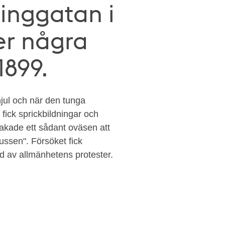
ninggatan i
er några
899.
jul och när den tunga
ick sprickbildningar och
sakade ett sådant oväsen att
ussen". Försöket fick
nd av allmänhetens protester.