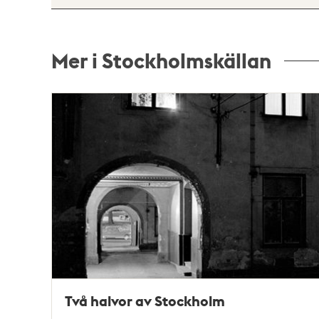
Mer i Stockholmskällan
Relaterade
poster
och
teman
Två halvor av Stockholm