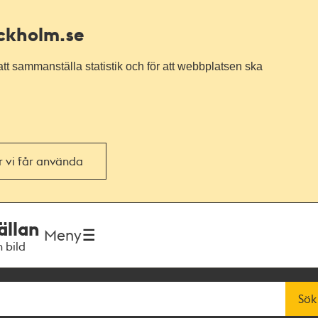
ockholm.se
tt sammanställa statistik och för att webbplatsen ska
or vi får använda
ällan
Meny
h bild
Sök