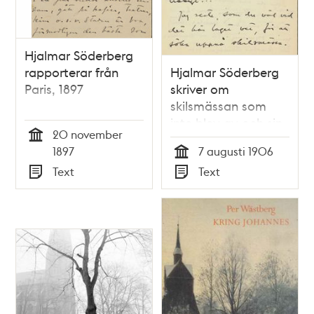
Hjalmar Söderberg
rapporterar från
Hjalmar Söderberg
Paris, 1897
skriver om
skilsmässan som
inte blev av och sin
20 november
dåliga ekonomi,
Tid
1897
7 augusti 1906
1906
Tid
Text
Text
Typ
Typ