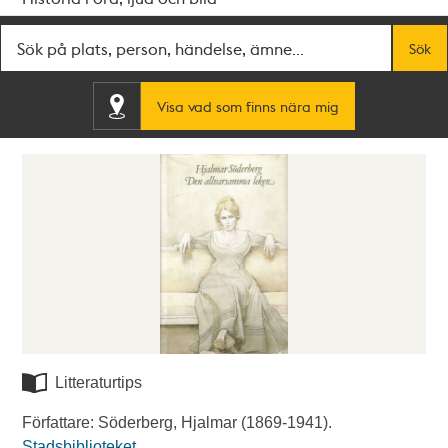
Fritextsök
Sök
Visa vad som finns nära mig
Litteraturtips
Författare: Söderberg, Hjalmar (1869-1941).
Stadsbiblioteket