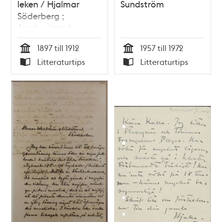
leken / Hjalmar
Sundström
Söderberg ;
återberättad av
Johan Werkmäster
1897 till 1912
1957 till 1972
Tid
Tid
Litteraturtips
Litteraturtips
Typ
Typ