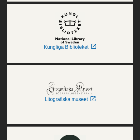
Kungliga Biblioteket
Litografiska museet