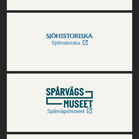
Sjöhistoriska
Spårvägsmuseet