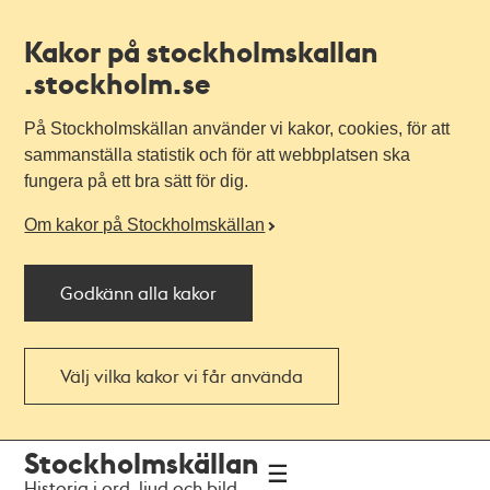
Kakor på stockholmskallan
.stockholm.se
På Stockholmskällan använder vi kakor, cookies, för att
sammanställa statistik och för att webbplatsen ska
fungera på ett bra sätt för dig.
Om kakor på Stockholmskällan
Godkänn alla kakor
Välj vilka kakor vi får använda
Till
Till
Stockholmskällan
navigationen
huvudinnehållet
Historia i ord, ljud och bild