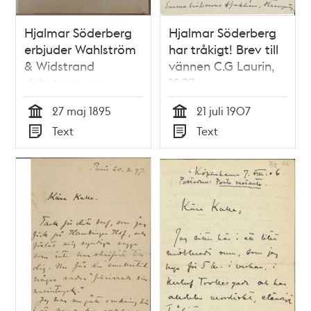
Hjalmar Söderberg
Hjalmar Söderberg
erbjuder Wahlström
har tråkigt! Brev till
& Widstrand
vännen C.G Laurin,
debutromanen
1907
Förvillelser - brev
27 maj 1895
21 juli 1907
1895
Tid
Tid
Text
Text
Typ
Typ