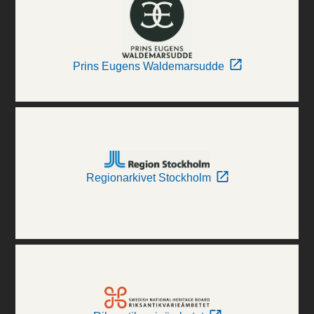
Prins Eugens Waldemarsudde
Regionarkivet Stockholm