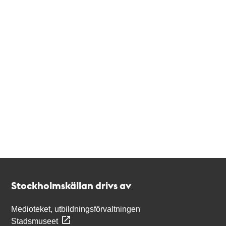
Kontakt
Stockholmskällan
Stockholmskällan drivs av
Medioteket, utbildningsförvaltningen
Stadsmuseet