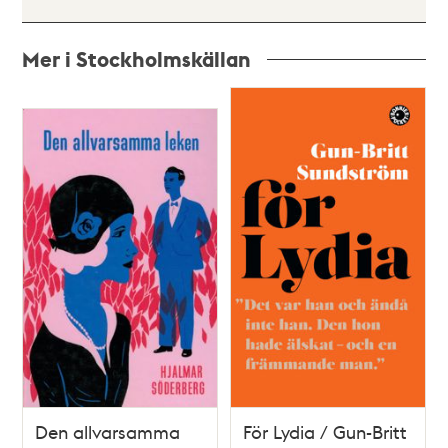
Mer i Stockholmskällan
Relaterade
poster
och
teman
Den allvarsamma
För Lydia / Gun-Britt