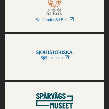
Samfundet S:t Erik
Sjöhistoriska