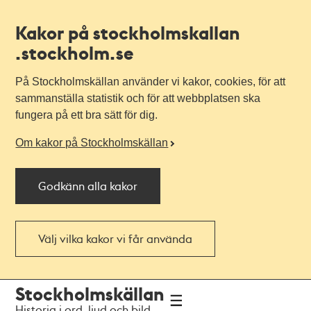
Kakor på stockholmskallan
.stockholm.se
På Stockholmskällan använder vi kakor, cookies, för att
sammanställa statistik och för att webbplatsen ska
fungera på ett bra sätt för dig.
Om kakor på Stockholmskällan
Godkänn alla kakor
Välj vilka kakor vi får använda
Till
Till
Stockholmskällan
navigationen
huvudinnehållet
Historia i ord, ljud och bild