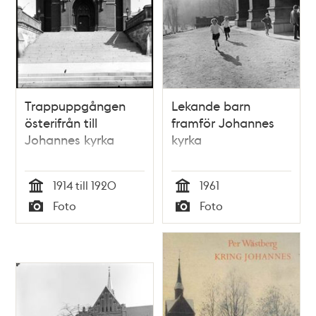
Trappuppgången
Lekande barn
österifrån till
framför Johannes
Johannes kyrka
kyrka
1914 till 1920
1961
Tid
Tid
Foto
Foto
Typ
Typ