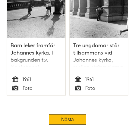
Barn leker framför
Tre ungdomar står
Johannes kyrka. I
tillsammans vid
bakgrunden t.v.
Johannes kyrka,
klockstapel
mellan strävpelarna
1961
1961
Tid
Tid
Foto
Foto
Typ
Typ
Nästa