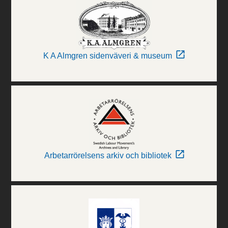
K A Almgren sidenväveri & museum
Arbetarrörelsens arkiv och bibliotek