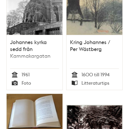
Johannes kyrka
Kring Johannes /
sedd från
Per Wästberg
Kammakargatan
1961
1600 till 1994
Tid
Tid
Foto
Litteraturtips
Typ
Typ