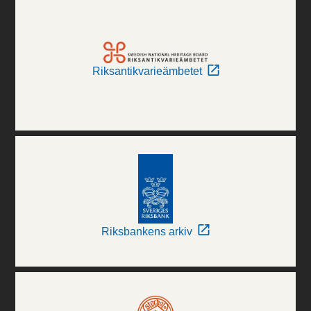
Riksantikvarieämbetet
Riksbankens arkiv