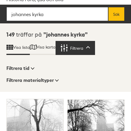
Sök
Fritextsök
Sök
Sökresultat
149
träffar på
johannes kyrka
Visa karta
Visa lista
Filtrera
Filtrera
Filtrera tid
Filtrera materialtyper
Visningsläge
Totalt
149
träffar
Lista
Karta