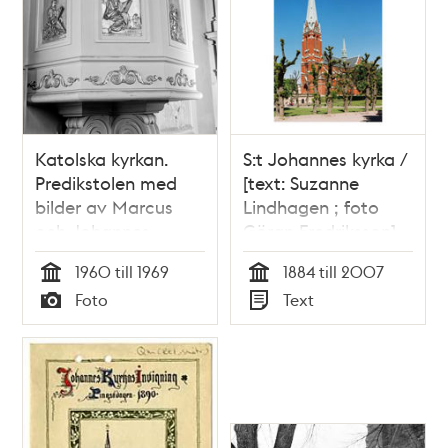
Katolska kyrkan.
S:t Johannes kyrka /
Predikstolen med
[text: Suzanne
bilder av Marcus
Lindhagen ; foto
och Johannes
Göran Fredriksson]
1960 till 1969
1884 till 2007
Tid
Tid
Foto
Text
Typ
Typ