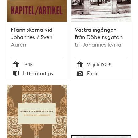
Människorna vid
Västra ingången
Johannes / Sven
från Döbelnsgatan
Aurén
till Johannes kyrka
1942
21 juli 1908
Tid
Tid
Litteraturtips
Foto
Typ
Typ