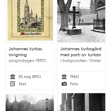
Johannes kyrkas
Johannes kyrkogård
invigning
med parti av kyrkan
pingstdagen 1890:
i bakgrunden. Vinter
middag å Grand
hôtel
25 maj 1890
1960
Tid
Tid
Text
Foto
Typ
Typ