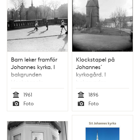
Barn leker framför
Klockstapel på
Johannes kyrka. I
Johannes´
bakgrunden
kyrkogård. I
klockstapeln
bakgrunden
Drottninghuset
1961
1896
Tid
Tid
Foto
Foto
Typ
Typ