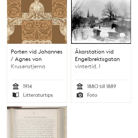
Porten vid Johannes
Åkarstation vid
/ Agnes von
Engelbrektsgatan
Krusenstjerna
vintertid. I
bakgrunden
Johannes kyrka
1914
1880 till 1889
Tid
Tid
Litteraturtips
Foto
Typ
Typ