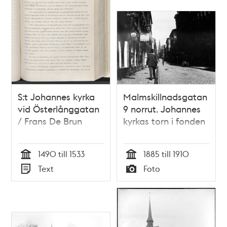
S:t Johannes kyrka
Malmskillnadsgatan
vid Österlånggatan
9 norrut. Johannes
/ Frans De Brun
kyrkas torn i fonden
1490 till 1533
1885 till 1910
Tid
Tid
Text
Foto
Typ
Typ