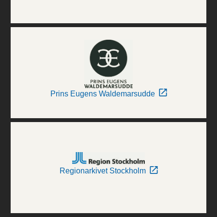
Prins Eugens Waldemarsudde
Regionarkivet Stockholm