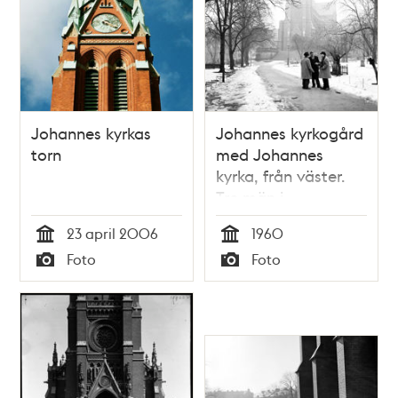
Johannes kyrkas
Johannes kyrkogård
torn
med Johannes
kyrka, från väster.
Tre män i
förgrunden
23 april 2006
1960
Tid
Tid
Foto
Foto
Typ
Typ