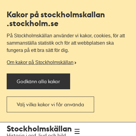
Kakor på stockholmskallan
.stockholm.se
På Stockholmskällan använder vi kakor, cookies, för att
sammanställa statistik och för att webbplatsen ska
fungera på ett bra sätt för dig.
Om kakor på Stockholmskällan
Godkänn alla kakor
Välj vilka kakor vi får använda
Till
Till
Stockholmskällan
navigationen
huvudinnehållet
Historia i ord, ljud och bild