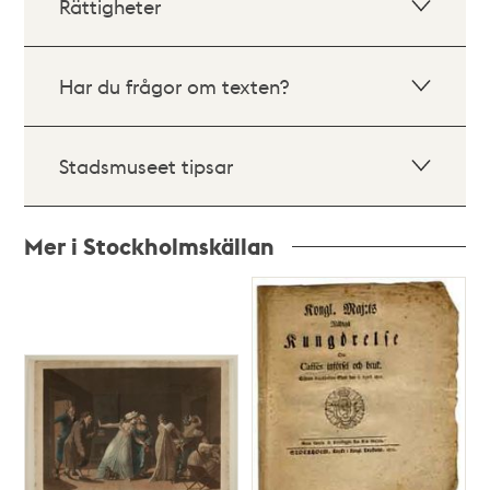
Rättigheter
Har du frågor om texten?
Stadsmuseet tipsar
Mer i Stockholmskällan
Relaterade
poster
och
teman