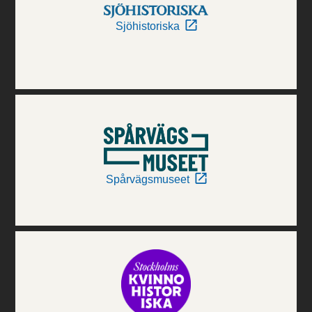
Sjöhistoriska
Spårvägsmuseet