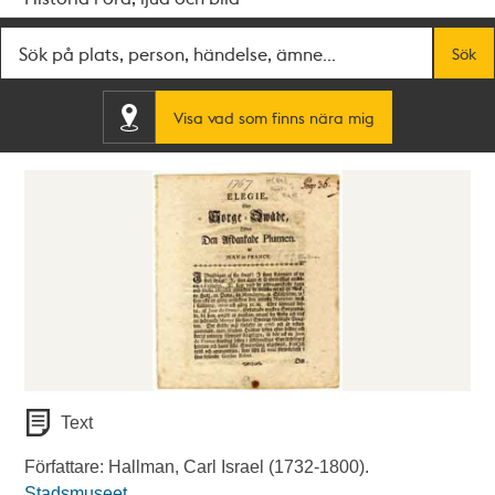
Fritextsök
Sök
Visa vad som finns nära mig
Text
Författare: Hallman, Carl Israel (1732-1800).
Stadsmuseet