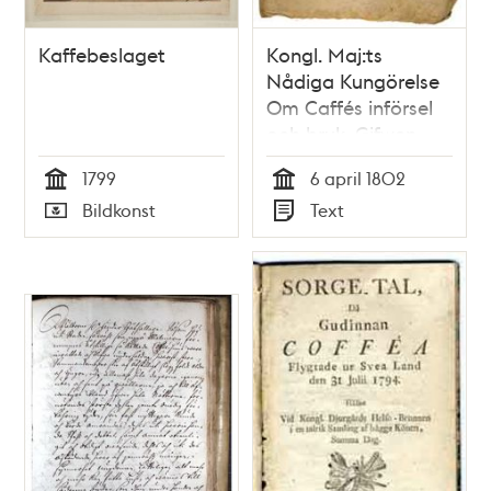
Kaffebeslaget
Kongl. Maj:ts
Nådiga Kungörelse
Om Caffés införsel
och bruk. Gifwen
Stockholms Slott
1799
6 april 1802
den 6 April 1802.
Tid
Tid
Bildkonst
Text
Typ
Typ