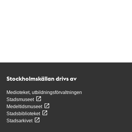
Kontakt
Stockholmskällan
Stockholmskällan drivs av
Medioteket, utbildningsförvaltningen
Stadsmuseet
Medeltidsmuseet
Stadsbiblioteket
Stadsarkivet