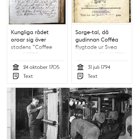
Kungliga rådet
Sorge-tal, då
oroar sig över
gudinnan Cofféa
stadens ”Coffee
flygtade ur Svea
huus” 1705
land den 31 julii 1794.
Hållet vid kongl.
24 oktober 1705
31 juli 1794
Djurgårds helso-
Tid
Tid
Text
Text
brunnen i en talrik
Typ
Typ
samling af bägge
könen, samma dag.