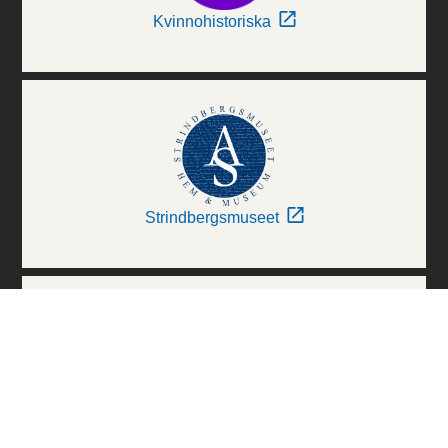
Kvinnohistoriska
Strindbergsmuseet
Thielska Galleriet