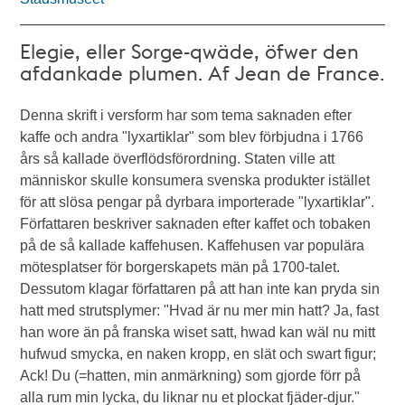
Elegie, eller Sorge-qwäde, öfwer den
afdankade plumen. Af Jean de France.
Denna skrift i versform har som tema saknaden efter
kaffe och andra "lyxartiklar" som blev förbjudna i 1766
års så kallade överflödsförordning. Staten ville att
människor skulle konsumera svenska produkter istället
för att slösa pengar på dyrbara importerade "lyxartiklar".
Författaren beskriver saknaden efter kaffet och tobaken
på de så kallade kaffehusen. Kaffehusen var populära
mötesplatser för borgerskapets män på 1700-talet.
Dessutom klagar författaren på att han inte kan pryda sin
hatt med strutsplymer: "Hvad är nu mer min hatt? Ja, fast
han wore än på franska wiset satt, hwad kan wäl nu mitt
hufwud smycka, en naken kropp, en slät och swart figur;
Ack! Du (=hatten, min anmärkning) som gjorde förr på
alla rum min lycka, du liknar nu et plockat fjäder-djur."