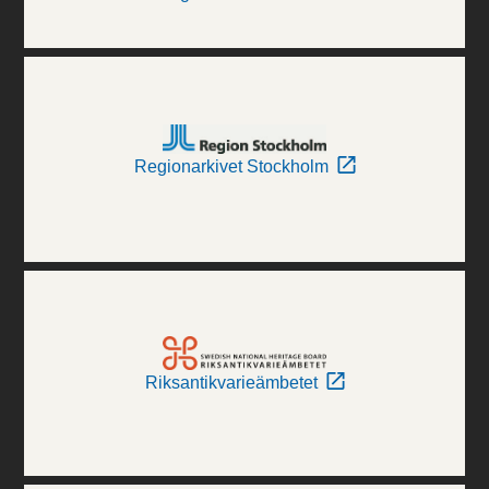
Regionarkivet Stockholm
Riksantikvarieämbetet