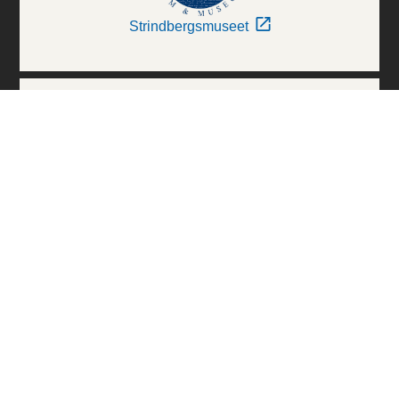
Strindbergsmuseet
Thielska Galleriet
Världskulturmuseerna