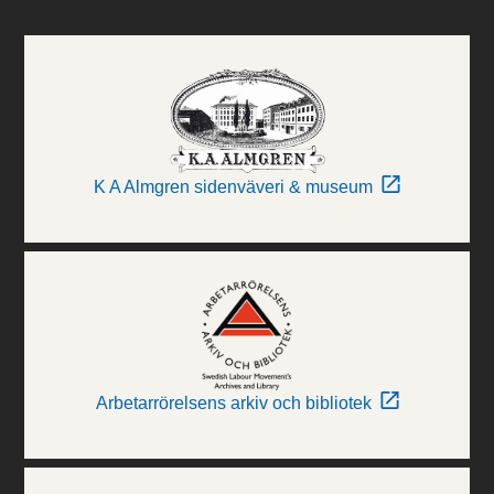
K A Almgren sidenväveri & museum
Arbetarrörelsens arkiv och bibliotek