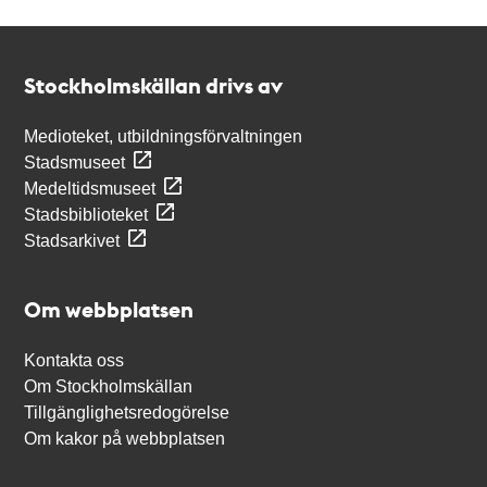
Kontakt
Stockholmskällan
Stockholmskällan drivs av
Medioteket, utbildningsförvaltningen
Stadsmuseet
Medeltidsmuseet
Stadsbiblioteket
Stadsarkivet
Om webbplatsen
Kontakta oss
Om Stockholmskällan
Tillgänglighetsredogörelse
Om kakor på webbplatsen