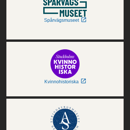
Spårvägsmuseet
Kvinnohistoriska