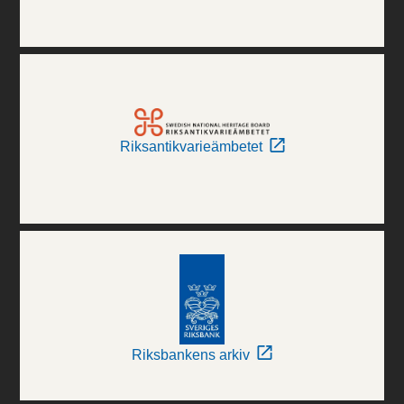
Riksantikvarieämbetet
Riksbankens arkiv