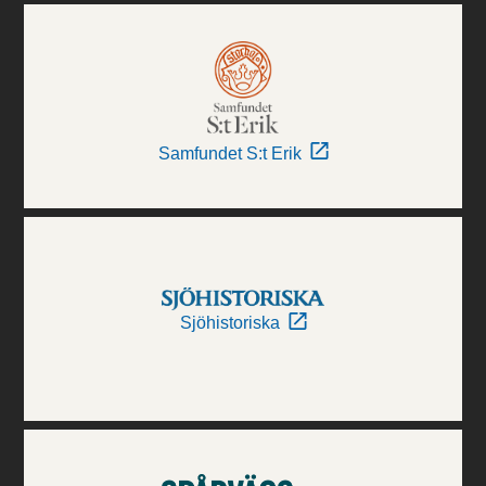
Samfundet S:t Erik
Sjöhistoriska