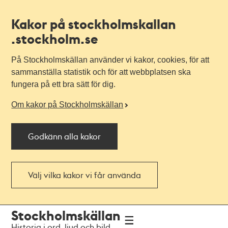
Kakor på stockholmskallan
.stockholm.se
På Stockholmskällan använder vi kakor, cookies, för att
sammanställa statistik och för att webbplatsen ska
fungera på ett bra sätt för dig.
Om kakor på Stockholmskällan
Godkänn alla kakor
Välj vilka kakor vi får använda
Till
Till
Stockholmskällan
navigationen
huvudinnehållet
Historia i ord, ljud och bild