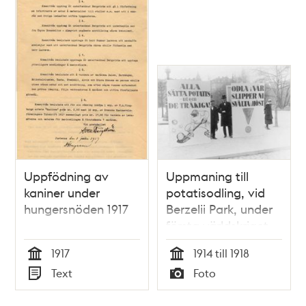
Uppfödning av
Uppmaning till
kaniner under
potatisodling, vid
hungersnöden 1917
Berzelii Park, under
första världskriget
1917
1914 till 1918
Tid
Tid
Text
Foto
Typ
Typ