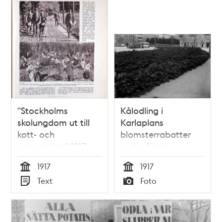
poster
och
teman
"Stockholms
Kålodling i
skolungdom ut till
Karlaplans
kott- och
blomsterrabatter
risinsamling" 1917
under första
världskriget.
1917
1917
Tid
Tid
Text
Foto
Typ
Typ