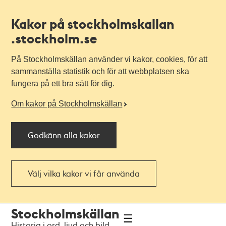
Kakor på stockholmskallan
.stockholm.se
På Stockholmskällan använder vi kakor, cookies, för att
sammanställa statistik och för att webbplatsen ska
fungera på ett bra sätt för dig.
Om kakor på Stockholmskällan
Godkänn alla kakor
Välj vilka kakor vi får använda
Till
Till
Stockholmskällan
navigationen
huvudinnehållet
Historia i ord, ljud och bild