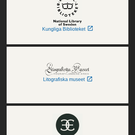
Kungliga Biblioteket
Litografiska museet