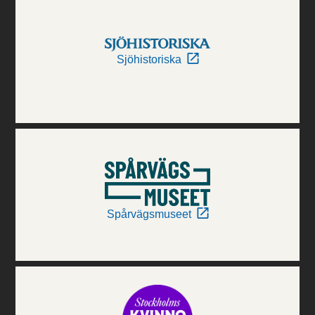
Sjöhistoriska
Spårvägsmuseet