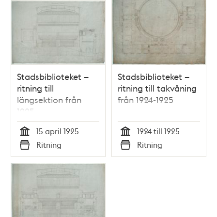
Stadsbiblioteket –
Stadsbiblioteket –
ritning till
ritning till takvåning
längsektion från
från 1924-1925
1925
15 april 1925
1924 till 1925
Tid
Tid
Ritning
Ritning
Typ
Typ