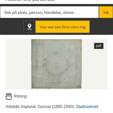
Fritextsök
Sök
Visa vad som finns nära mig
Ritning
Arkitekt: Asplund, Gunnar (1885-1940).
Stadsarkivet