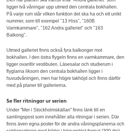
ligger två våningar upp utmed den centrala bokhallen.
På varje rum står vilken funktion det ska ha och ett unikt
nummer, som till exempel "13 Hiss", "160B
Varmkammare", "162 Andra galleriet" och "163
Balkong".
Utmed galleriet finns också fyra balkonger mot
bokhallen. I den östra flygeln finns en varmkammare, den
ligger ovanför vestibulen. Läsesalar och studierum i
flyglarna liksom den centrala bokhallen ligger i
huvudvåningen, men har högre takhöjd och finns därför
med på planer till gallerierna.
Se fler ritningar ur serien
Under ”Mer i Stockholmskällan” finns länk till en
samlingspost som innehåller alla ritningar i serien. Där
finns även egna poster för de andra våningsplanerna och
sektionsritning med bilder i högupplöst format (300 dpi).