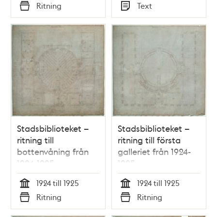
Tid
Tid
Ritning
Text
Typ
Typ
Stadsbiblioteket –
Stadsbiblioteket –
ritning till
ritning till första
bottenvåning från
galleriet från 1924-
1924-1925
1925
1924 till 1925
1924 till 1925
Tid
Tid
Ritning
Ritning
Typ
Typ