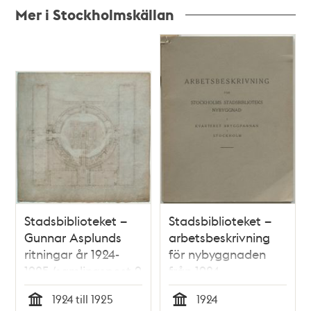
Mer i Stockholmskällan
Relaterade
poster
och
teman
Stadsbiblioteket –
Stadsbiblioteket –
Gunnar Asplunds
arbetsbeskrivning
ritningar år 1924-
för nybyggnaden
1925 (samlingspost 9
från 1924
ritningar)
1924 till 1925
1924