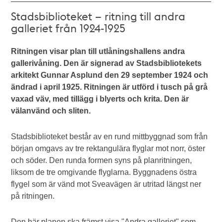
Stadsbiblioteket – ritning till andra
galleriet från 1924-1925
Ritningen visar plan till utlåningshallens andra
gallerivåning. Den är signerad av Stadsbibliotekets
arkitekt Gunnar Asplund den 29 september 1924 och
ändrad i april 1925. Ritningen är utförd i tusch på grå
vaxad väv, med tillägg i blyerts och krita. Den är
välanvänd och sliten.
Stadsbiblioteket består av en rund mittbyggnad som från
början omgavs av tre rektangulära flyglar mot norr, öster
och söder. Den runda formen syns på planritningen,
liksom de tre omgivande flyglarna. Byggnadens östra
flygel som är vänd mot Sveavägen är utritad längst ner
på ritningen.
Den här planen ska främst visa "Andra galleriet" som