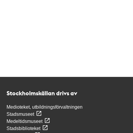
Kontakt
Stockholmskällan
Stockholmskällan drivs av
Medioteket, utbildningsförvaltningen
Stadsmuseet
Medeltidsmuseet
Stadsbiblioteket