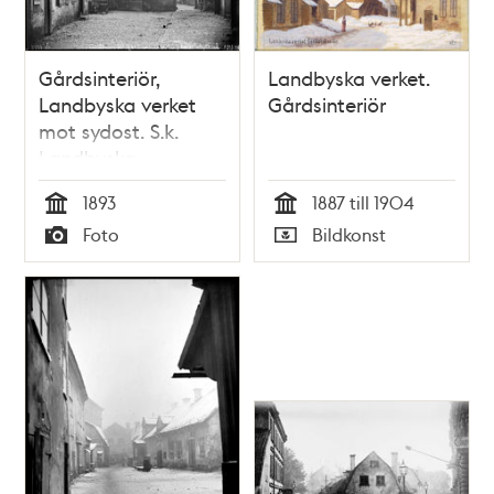
Gårdsinteriör,
Landbyska verket.
Landbyska verket
Gårdsinteriör
mot sydost. S.k.
Landbyska
(bryggeri-)verket.
1893
1887 till 1904
Tid
Tid
Foto
Bildkonst
Typ
Typ