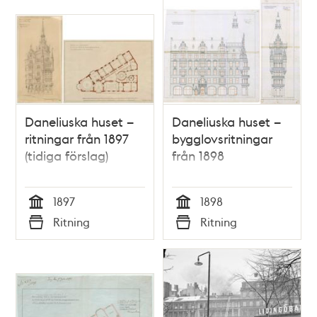
""Svampen""
Daneliuska huset –
Daneliuska huset –
ritningar från 1897
bygglovsritningar
(tidiga förslag)
från 1898
1897
1898
Tid
Tid
Ritning
Ritning
Typ
Typ