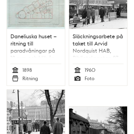
Daneliuska huset –
Släckningsarbete på
ritning till
taket till Arvid
paradvåningar på
Nordquist HAB,
12 rum och kök år
Biblioteksgatan 27
1898
1898
1960
Tid
Tid
Ritning
Foto
Typ
Typ