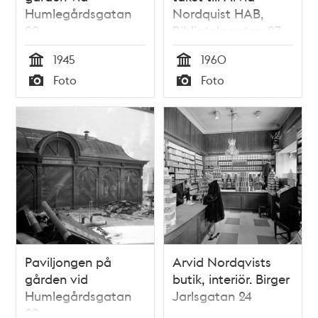
Humlegårdsgatan
Nordquist HAB,
29
Biblioteksgatan 27
1945
1960
Tid
Tid
Foto
Foto
Typ
Typ
Paviljongen på
Arvid Nordqvists
gården vid
butik, interiör. Birger
Humlegårdsgatan
Jarlsgatan 24
29