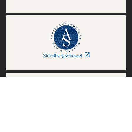
Strindbergsmuseet
Thielska Galleriet