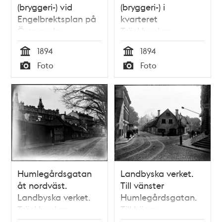
(bryggeri-) vid
(bryggeri-) i
Engelbrektsplan på
kvarteret
Östermalm
Träskbacken,
gårdsinteriör
1894
1894
Tid
Tid
Foto
Foto
Typ
Typ
Humlegårdsgatan
Landbyska verket.
åt nordväst.
Till vänster
Landbyska verket.
Humlegårdsgatan.
Träskbacken
Till höger
nuvarande
Norrlandsgatans