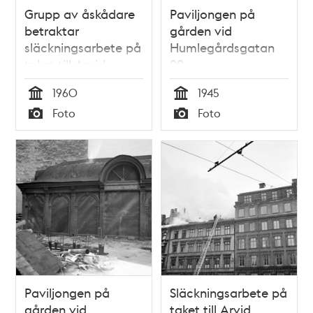
Grupp av åskådare
Paviljongen på
betraktar
gården vid
släckningsarbete på
Humlegårdsgatan
taket till Arvid
29
Nordquist HAB,
1960
1945
Biblioteksgatan 27
Tid
Tid
Foto
Foto
Typ
Typ
Paviljongen på
Släckningsarbete på
gården vid
taket till Arvid