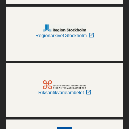
Regionarkivet Stockholm
Riksantikvarieämbetet