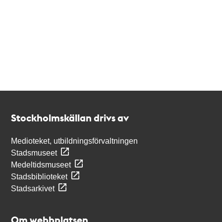
Kontakt
Stockholmskällan
Stockholmskällan drivs av
Medioteket, utbildningsförvaltningen
Stadsmuseet
Medeltidsmuseet
Stadsbiblioteket
Stadsarkivet
Om webbplatsen