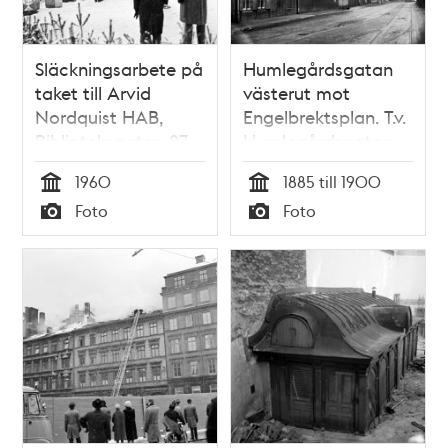
Släckningsarbete på
Humlegårdsgatan
taket till Arvid
västerut mot
Nordquist HAB,
Engelbrektsplan. T.v.
Biblioteksgatan 27
Humlegårdsgatan
31-35, kv. Sperlingens
1960
1885 till 1900
Backe och kv.
Tid
Tid
Foto
Foto
Träskbacken.
Typ
Typ
Nuvarande kv.
Landbyska Verket. I
fonden ligger Birger
Jarlsgatan 29-33