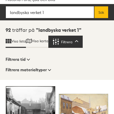
Sök
Fritextsök
Sök
Sökresultat
92
träffar på
landbyska verket 1
Visa karta
Visa lista
Filtrera
Filtrera
Filtrera tid
Filtrera materialtyper
Visningsläge
Totalt
92
träffar
Lista
Karta