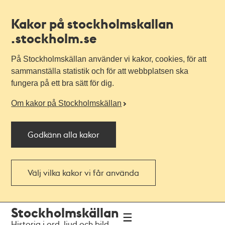
Kakor på stockholmskallan
.stockholm.se
På Stockholmskällan använder vi kakor, cookies, för att
sammanställa statistik och för att webbplatsen ska
fungera på ett bra sätt för dig.
Om kakor på Stockholmskällan
Godkänn alla kakor
Välj vilka kakor vi får använda
Till
Till
Stockholmskällan
navigationen
huvudinnehållet
Historia i ord, ljud och bild