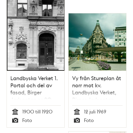
Landbyska Verket 1.
Vy från Stureplan åt
Portal och del av
norr mot kv.
fasad, Birger
Landbyska Verket,
Jarlsgatan nr 20
Birger Jarlsgatan
och Biblioteksgatan.
1900 till 1920
12 juli 1969
I förgrunden
Tid
Tid
Foto
Foto
blomsterurnor med
Typ
Typ
petunior vid