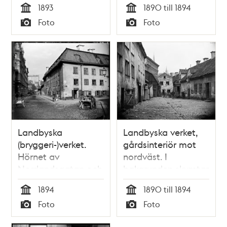
1893
1890 till 1894
Engelbrektsplan
mynning
Tid
Tid
Foto
Foto
Typ
Typ
Landbyska
Landbyska verket,
(bryggeri-)verket.
gårdsinteriör mot
Hörnet av
nordväst. I
Norrlandsgatan och
bakgrunden skymtar
Bryggerigränden (till
kvarteret Nedra
1894
1890 till 1894
höger)
Vätan.
Tid
Tid
Foto
Foto
Typ
Typ