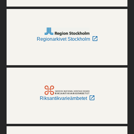
Regionarkivet Stockholm
Riksantikvarieämbetet