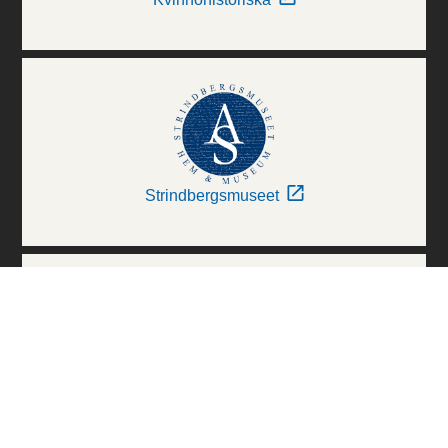
Strindbergsmuseet
Thielska Galleriet