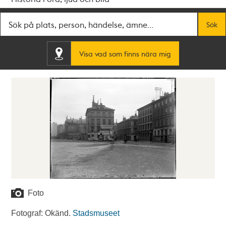
Fritextsök
Sök
Visa vad som finns nära mig
Foto
Fotograf: Okänd.
Stadsmuseet