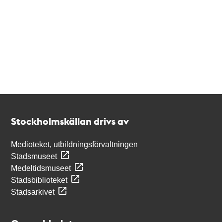
Kontakt
Stockholmskällan
Stockholmskällan drivs av
Medioteket, utbildningsförvaltningen
Stadsmuseet
Medeltidsmuseet
Stadsbiblioteket
Stadsarkivet