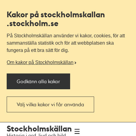
Kakor på stockholmskallan
.stockholm.se
På Stockholmskällan använder vi kakor, cookies, för att
sammanställa statistik och för att webbplatsen ska
fungera på ett bra sätt för dig.
Om kakor på Stockholmskällan
Godkänn alla kakor
Välj vilka kakor vi får använda
Till
Till
Stockholmskällan
navigationen
huvudinnehållet
Historia i ord, ljud och bild