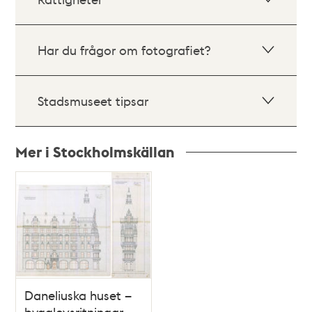
Har du frågor om fotografiet?
Stadsmuseet tipsar
Mer i Stockholmskällan
Relaterade
poster
och
teman
Daneliuska huset –
bygglovsritningar