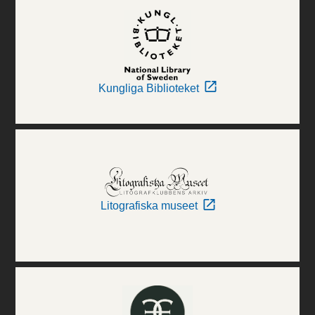
Kungliga Biblioteket
Litografiska museet