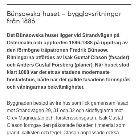
Bünsowska huset – bygglovsritningar
från 1886
Det Bünsowska huset ligger vid Strandvägen på
Östermalm och uppfördes 1886-1888 på uppdrag av
den förmögne träpatronen Fredrik Bünsow.
Ritningarna utfördes av Isak Gustaf Clason (fasader)
och Anders Gustaf Forsberg (planer). När huset stod
klart 1888 var det ett av stadens modernaste
bostadshus, både när det gällde fasadens formspråk
och våningarnas bekvämligheter.
Byggnaden bestod av tre hus som fick gemensam fasad
mot Strandvägen 29, 31 och 32 och sidoflyglarna mot
Grev Magnigatan och Torstenssonsgatan. Isak Gustaf
Clason formgav den påkostade fasaden i material som
granit, kalksten och tegel. Clason anpassade också