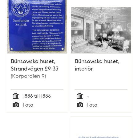
Bünsowska huset,
Bünsowska huset,
Strandvägen 29-33
interiör
(Korporalen 9)
1886 till 1888
-
Tid
Tid
Foto
Foto
Typ
Typ