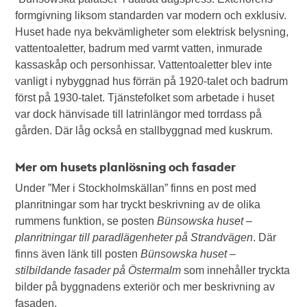
formgivning liksom standarden var modern och exklusiv.
Huset hade nya bekvämligheter som elektrisk belysning,
vattentoaletter, badrum med varmt vatten, inmurade
kassaskåp och personhissar. Vattentoaletter blev inte
vanligt i nybyggnad hus förrän på 1920-talet och badrum
först på 1930-talet. Tjänstefolket som arbetade i huset
var dock hänvisade till latrinlängor med torrdass på
gården. Där låg också en stallbyggnad med kuskrum.
Mer om husets planlösning och fasader
Under ”Mer i Stockholmskällan” finns en post med
planritningar som har tryckt beskrivning av de olika
rummens funktion, se posten
Bünsowska huset –
planritningar till paradlägenheter på Strandvägen
. Där
finns även länk till posten
Bünsowska huset –
stilbildande fasader på Östermalm
som innehåller tryckta
bilder på byggnadens exteriör och mer beskrivning av
fasaden.