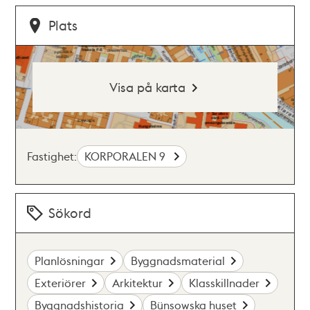
Plats
Visa på karta
Fastighet:
KORPORALEN 9
Sökord
Planlösningar
Byggnadsmaterial
Exteriörer
Arkitektur
Klasskillnader
Byggnadshistoria
Bünsowska huset