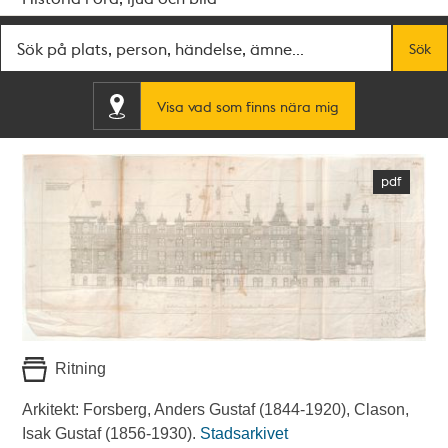
Fritextsök
Sök
Visa vad som finns nära mig
Ritning
Arkitekt: Forsberg, Anders Gustaf (1844-1920), Clason,
Isak Gustaf (1856-1930).
Stadsarkivet