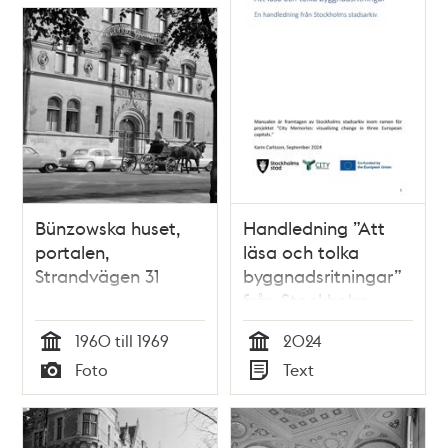
Bünzowska huset,
Handledning ”Att
portalen,
läsa och tolka
Strandvägen 31
byggnadsritningar”
från Stockholm
stadsarkiv 2024
1960 till 1969
2024
Tid
Tid
Foto
Text
Typ
Typ