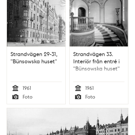
Strandvägen 29-31,
Strandvägen 33.
"Bünsowska huset"
Interiör från entré i
"Bünsowska huset"
1961
1961
Tid
Tid
Foto
Foto
Typ
Typ