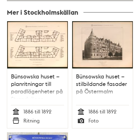
Mer i Stockholmskällan
Relaterade
poster
och
teman
Bünsowska huset –
Bünsowska huset –
planritningar till
stilbildande fasader
paradlägenheter på
på Östermalm
Strandvägen
1886 till 1892
1886 till 1892
Tid
Tid
Ritning
Foto
Typ
Typ