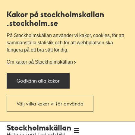
Kakor på stockholmskallan
.stockholm.se
På Stockholmskällan använder vi kakor, cookies, för att
sammanställa statistik och för att webbplatsen ska
fungera på ett bra sätt för dig.
Om kakor på Stockholmskällan
Godkänn alla kakor
Välj vilka kakor vi får använda
Till
Till
Stockholmskällan
navigationen
huvudinnehållet
Historia i ord, ljud och bild