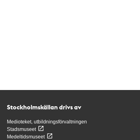
Kontakt
Stockholmskällan
Stockholmskällan drivs av
Medioteket, utbildningsförvaltningen
Stadsmuseet
Medeltidsmuseet