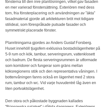
fönsterna till den inre planlösningen, vilket gav fasaden
en mer varierad fönstersättning. Exteriören med dess
torn, fria fönsterplacering och användningen av ”äkta”
fasadmaterial gjorde att arkitekturen bröt mot tidigare
stilideal, som förespråkade putsade fasader och
symmetriskt placerade fönster.
Planritningarna gjordes av Anders Gustaf Forsberg.
Huset innehöll tjugofem exklusiva bostadslägenheter på
5-9 rum och kök, tambur, serveringsrum, vattenklosett
och badrum. De flesta serveringsrummen är utformade
som korridorer och fungerar som gräns mellan
köksregionens stök och den representativa våningen. I
bottenvåningen fanns också en lägenhet med 2 stora
rum, tambur och wc. Vid varje huvudentré låg även en
liten portvaktslägenhet.
Den stora och påkostade byggnaden kallades
”Bünsowska palatset” i dåtida dagspress. Exteriörens