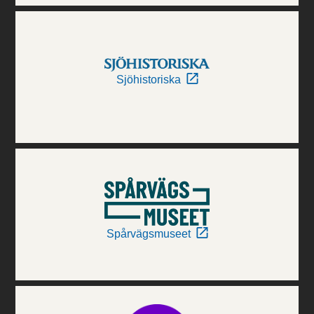
Sjöhistoriska
Spårvägsmuseet