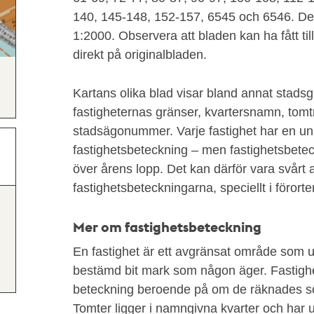
140, 145-148, 152-157, 6545 och 6546. De f
1:2000. Observera att bladen kan ha fått til
direkt på originalbladen.
Kartans olika blad visar bland annat stads
fastigheternas gränser, kvartersnamn, to
stadsägonummer. Varje fastighet har en un
fastighetsbeteckning – men fastighetsbete
över årens lopp. Det kan därför vara svårt a
fastighetsbeteckningarna, speciellt i förorte
Mer om fastighetsbeteckning
En fastighet är ett avgränsat område som u
bestämd bit mark som någon äger. Fastighet
beteckning beroende på om de räknades so
Tomter ligger i namngivna kvarter och har