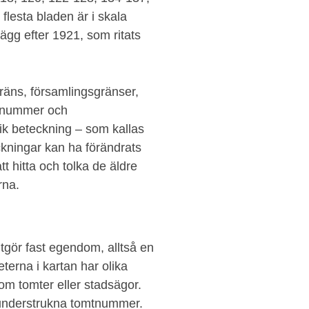
lesta bladen är i skala
lägg efter 1921, som ritats
gräns, församlingsgränser,
mtnummer och
ik beteckning – som kallas
ckningar kan ha förändrats
tt hitta och tolka de äldre
rna.
tgör fast egendom, alltså en
erna i kartan har olika
m tomter eller stadsägor.
 understrukna tomtnummer.