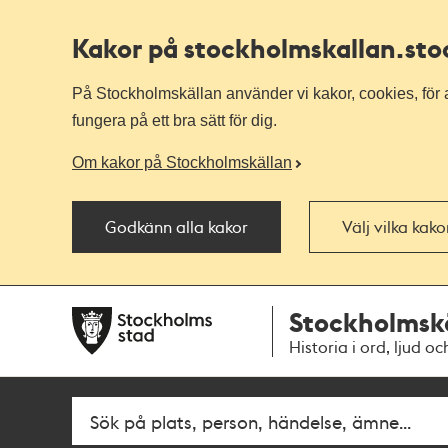
Kakor på stockholmskallan
.st
På Stockholmskällan använder vi kakor, cookies, för a
fungera på ett bra sätt för dig.
Om kakor på Stockholmskällan
Godkänn alla kakor
Välj vilka kak
Till
Till
Stockholmsk
navigationen
huvudinnehållet
Historia i ord, ljud oc
Fritextsök