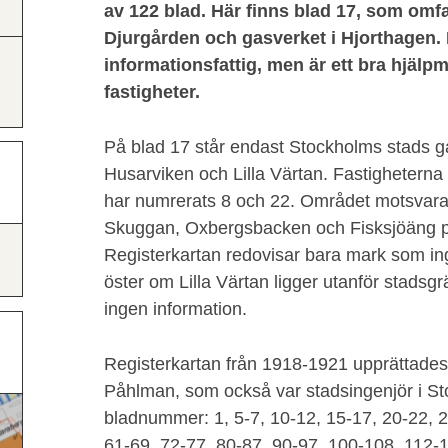
av 122 blad. Här finns blad 17, som omfa
Djurgården och gasverket i Hjorthagen.
informationsfattig, men är ett bra hjälpm
fastigheter.
På blad 17 står endast Stockholms stads g
Husarviken och Lilla Värtan. Fastigheterna
har numrerats 8 och 22. Området motsvarar
Skuggan, Oxbergsbacken och Fisksjöäng p
Registerkartan redovisar bara mark som ing
öster om Lilla Värtan ligger utanför stadsg
ingen information.
Registerkartan från 1918-1921 upprättade
Påhlman, som också var stadsingenjör i St
bladnummer: 1, 5-7, 10-12, 15-17, 20-22, 2
61-69, 72-77, 80-87, 90-97, 100-108, 112-