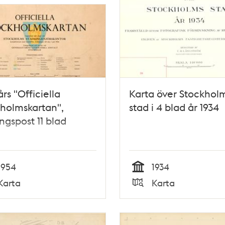
års "Officiella
Karta över Stockhol
holmskartan",
stad i 4 blad år 1934
ngspost 11 blad
1954
1934
Tid
Karta
Karta
Typ