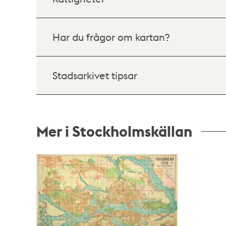
Har du frågor om kartan?
Stadsarkivet tipsar
Mer i Stockholmskällan
Relaterade
poster
och
teman