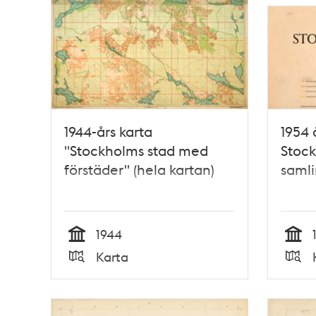
1944-års karta
1954 
"Stockholms stad med
Stock
förstäder" (hela kartan)
samli
1944
Tid
Tid
Karta
Typ
Typ