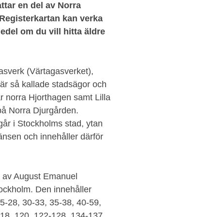
ttar en del av Norra
 Registerkartan kan verka
edel om du vill hitta äldre
asverk (Värtagasverket),
 är så kallade stadsägor och
 norra Hjorthagen samt Lilla
å Norra Djurgården.
år i Stockholms stad, ytan
ränsen och innehåller därför
s av August Emanuel
ockholm. Den innehåller
5-28, 30-33, 35-38, 40-59,
118, 120, 122-128, 134-137,