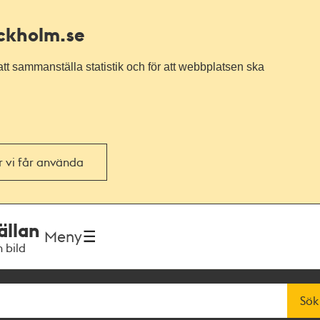
ockholm.se
tt sammanställa statistik och för att webbplatsen ska
or vi får använda
ällan
Meny
h bild
Sök