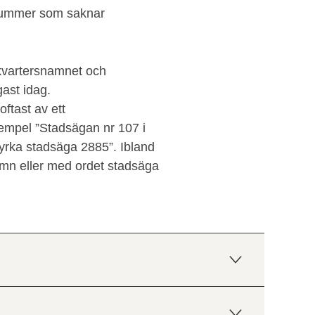
nummer som saknar
kvartersnamnet och
gast idag.
ftast av ett
xempel ”Stadsägan nr 107 i
yrka stadsäga 2885”. Ibland
mn eller med ordet stadsäga