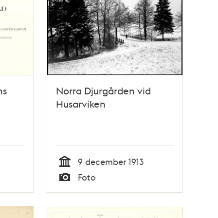
ms
Norra Djurgården vid
Husarviken
9 december 1913
Tid
Foto
Typ