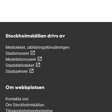
Kontakt
Stockholmskällan
Stockholmskällan drivs av
Medioteket, utbildningsförvaltningen
Stadsmuseet
Medeltidsmuseet
Stadsbiblioteket
Stadsarkivet
Om webbplatsen
Kontakta oss
Om Stockholmskällan
Tillgänglighetsredogörelse