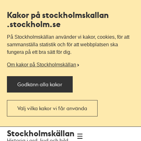
Kakor på stockholmskallan
.stockholm.se
På Stockholmskällan använder vi kakor, cookies, för att
sammanställa statistik och för att webbplatsen ska
fungera på ett bra sätt för dig.
Om kakor på Stockholmskällan
Godkänn alla kakor
Välj vilka kakor vi får använda
Till
Till
Stockholmskällan
navigationen
huvudinnehållet
Historia i ord, ljud och bild