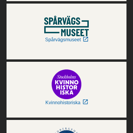
Spårvägsmuseet
Kvinnohistoriska