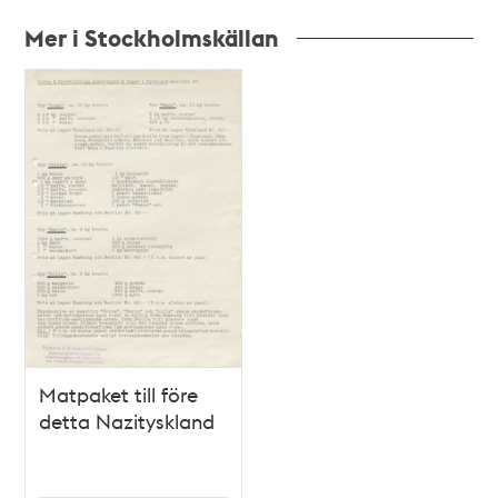
Mer i Stockholmskällan
Relaterade
poster
och
teman
Matpaket till före
detta Nazityskland