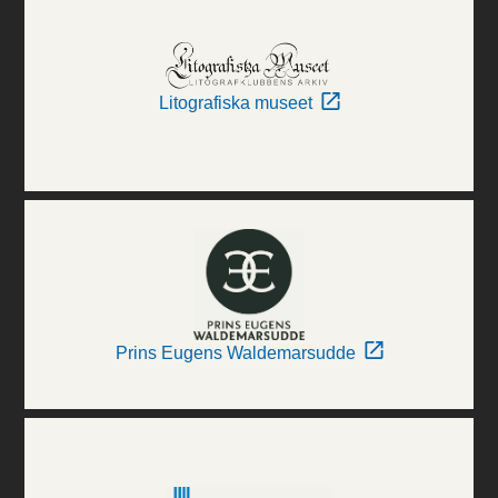
Litografiska museet
Prins Eugens Waldemarsudde