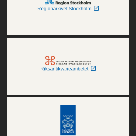
Regionarkivet Stockholm
Riksantikvarieämbetet