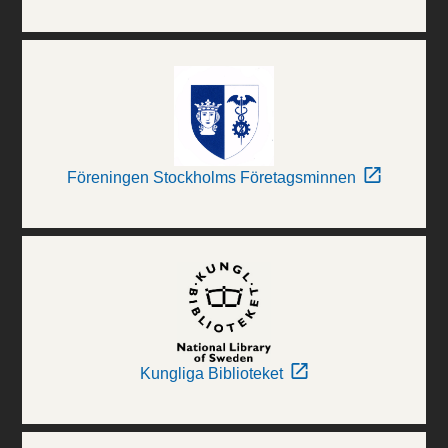
Föreningen Stockholms Företagsminnen
Kungliga Biblioteket