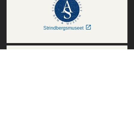
Strindbergsmuseet
Thielska Galleriet