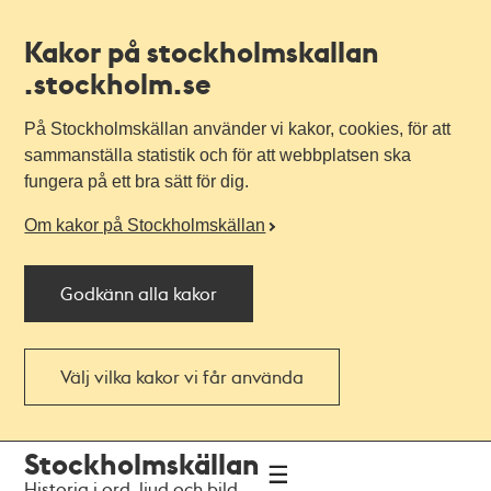
Kakor på stockholmskallan
.stockholm.se
På Stockholmskällan använder vi kakor, cookies, för att
sammanställa statistik och för att webbplatsen ska
fungera på ett bra sätt för dig.
Om kakor på Stockholmskällan
Godkänn alla kakor
Välj vilka kakor vi får använda
Till
Till
Stockholmskällan
navigationen
huvudinnehållet
Historia i ord, ljud och bild