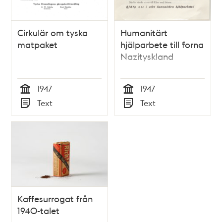
Cirkulär om tyska
Humanitärt
matpaket
hjälparbete till forna
Nazityskland
1947
1947
Tid
Tid
Text
Text
Typ
Typ
Kaffesurrogat från
1940-talet