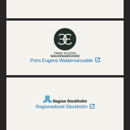
Prins Eugens Waldemarsudde
Regionarkivet Stockholm