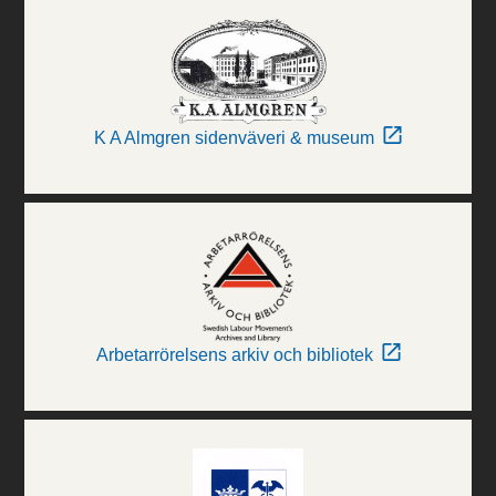
K A Almgren sidenväveri & museum
Arbetarrörelsens arkiv och bibliotek