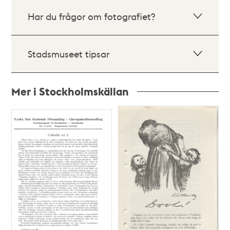
Har du frågor om fotografiet?
Stadsmuseet tipsar
Mer i Stockholmskällan
Relaterade
poster
och
teman