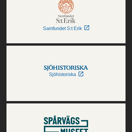
Samfundet S:t Erik
Sjöhistoriska