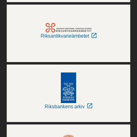
Riksantikvarieämbetet
Riksbankens arkiv