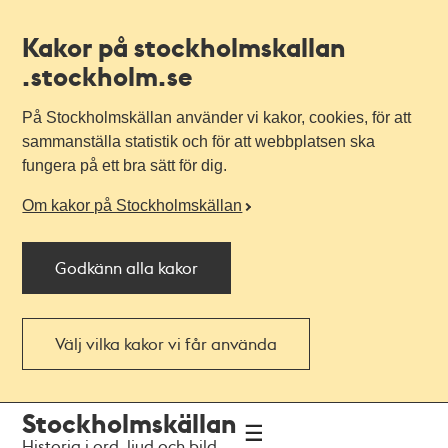
Kakor på stockholmskallan
.stockholm.se
På Stockholmskällan använder vi kakor, cookies, för att
sammanställa statistik och för att webbplatsen ska
fungera på ett bra sätt för dig.
Om kakor på Stockholmskällan
Godkänn alla kakor
Välj vilka kakor vi får använda
Till
Till
Stockholmskällan
navigationen
huvudinnehållet
Historia i ord, ljud och bild