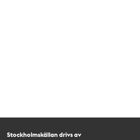
Kontakt
Stockholmskällan
Stockholmskällan drivs av