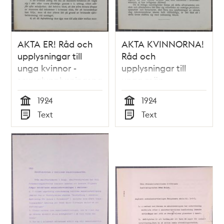
AKTA ER! Råd och
AKTA KVINNORNA!
upplysningar till
Råd och
unga kvinnor -
upplysningar till
sexualupplysningspamflett
unga män -
1924
sexualupplysningspamfle
1924
1924
1924
Tid
Tid
Text
Text
Typ
Typ