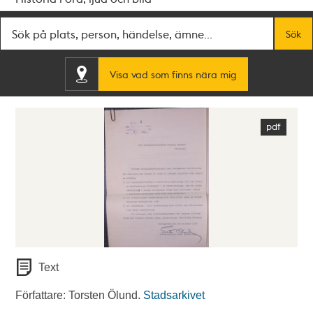
Fritextsök
Sök
Visa vad som finns nära mig
Text
Författare: Torsten Ölund.
Stadsarkivet