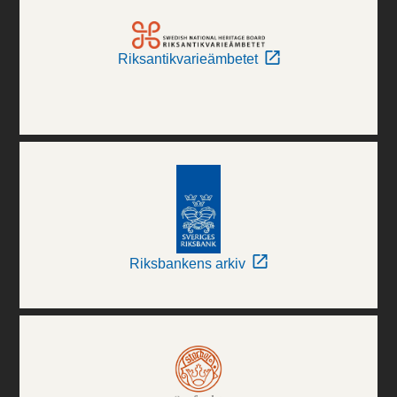
Riksantikvarieämbetet
Riksbankens arkiv