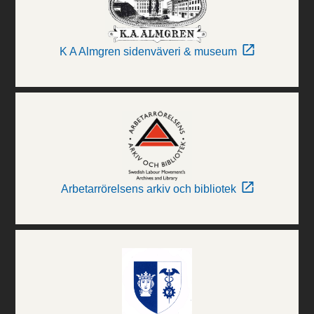
K A Almgren sidenväveri & museum
Arbetarrörelsens arkiv och bibliotek