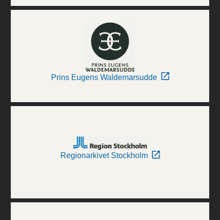
Prins Eugens Waldemarsudde
Regionarkivet Stockholm