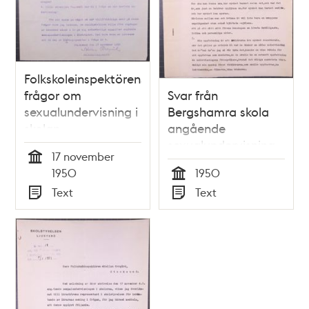
Folkskoleinspektörens
frågor om
Svar från
sexualundervisning i
Bergshamra skola
skolan
angående
sexualundervisning
17 november
Tid
1950
1950
Tid
Text
Text
Typ
Typ