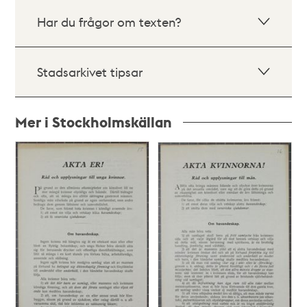
Har du frågor om texten?
Stadsarkivet tipsar
Mer i Stockholmskällan
Relaterade
poster
och
teman