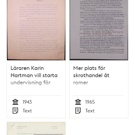
Läraren Karin
Mer plats för
Hartman vill starta
skrothandel åt
undervisning för
romer
romer
1943
1965
Tid
Tid
Text
Text
Typ
Typ