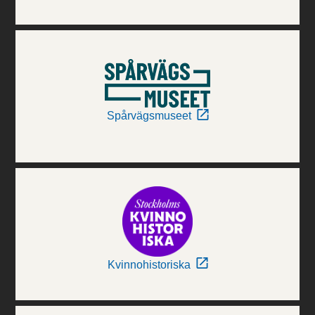
Spårvägsmuseet
Kvinnohistoriska