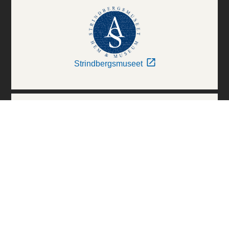
Strindbergsmuseet
Thielska Galleriet