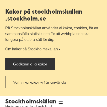
Kakor på stockholmskallan
.stockholm.se
På Stockholmskällan använder vi kakor, cookies, för att
sammanställa statistik och för att webbplatsen ska
fungera på ett bra sätt för dig.
Om kakor på Stockholmskällan
Godkänn alla kakor
Välj vilka kakor vi får använda
Till
Till
Stockholmskällan
navigationen
huvudinnehållet
Historia i ord, ljud och bild