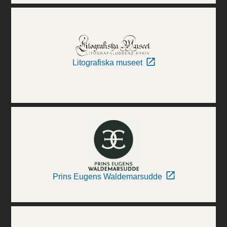
Litografiska museet
Prins Eugens Waldemarsudde