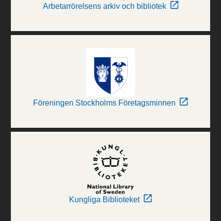
Arbetarrörelsens arkiv och bibliotek
Föreningen Stockholms Företagsminnen
Kungliga Biblioteket