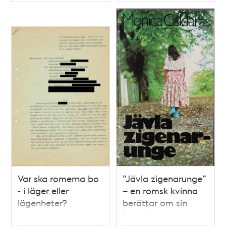
Typ
Typ
Var ska romerna bo
”Jävla zigenarunge”
- i läger eller
– en romsk kvinna
lägenheter?
berättar om sin
barndom