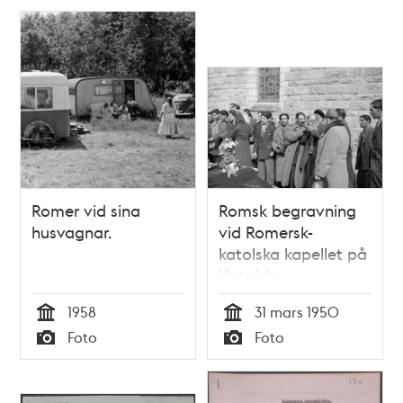
Romer vid sina
Romsk begravning
husvagnar.
vid Romersk-
katolska kapellet på
Katolska
kyrkogården
1958
31 mars 1950
Tid
Tid
Foto
Foto
Typ
Typ