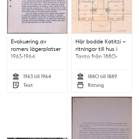
Evakuering av
Här bodde Katitzi –
romers lägerplatser
ritningar till hus i
1963-1964
Tanto från 1880-
talet
1963 till 1964
1880 till 1889
Tid
Tid
Text
Ritning
Typ
Typ