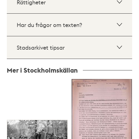
Rättigheter
Har du frågor om texten?
Stadsarkivet tipsar
Mer i Stockholmskällan
Relaterade
poster
och
teman