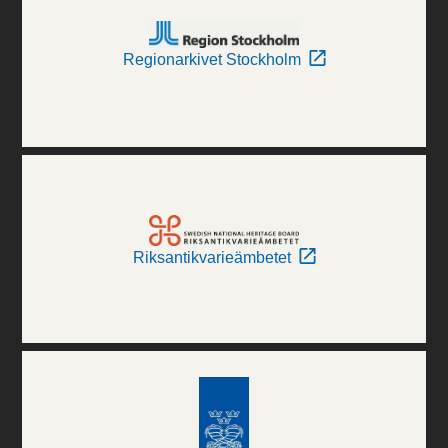
Regionarkivet Stockholm
Riksantikvarieämbetet