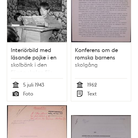
Interiörbild med
Konferens om de
läsande pojke i en
romska barnens
skolbänk i den
skolgång
första skolan för
romer som just
5 juli 1943
1962
öppnats i familjen
Tid
Tid
Foto
Text
Taikons tält vid
Typ
Typ
romernas läger vid
Lilla Sköndal i
Gubbängen.