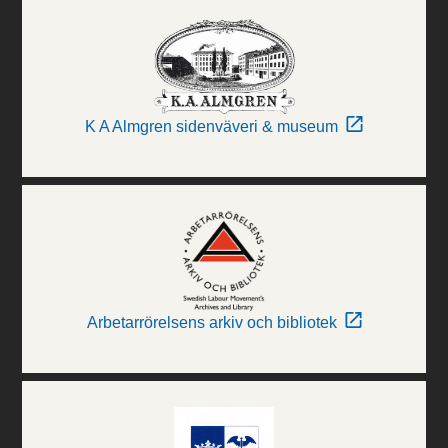
K A Almgren sidenväveri & museum
Arbetarrörelsens arkiv och bibliotek