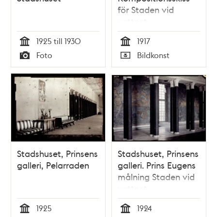
för Staden vid
vattnet,
väggmålning i
1925 till 1930
1917
Stockholm stadshus
Tid
Tid
Foto
Bildkonst
Typ
Typ
Stadshuset, Prinsens
Stadshuset, Prinsens
galleri, Pelarraden
galleri. Prins Eugens
målning Staden vid
vattnet
1925
1924