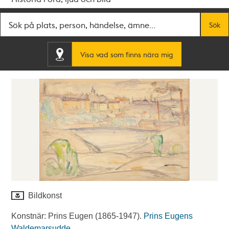
Fritextsök
Sök
Visa vad som finns nära mig
Bildkonst
Konstnär: Prins Eugen (1865-1947).
Prins Eugens
Waldemarsudde