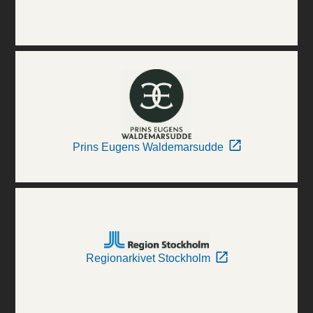
Prins Eugens Waldemarsudde
Regionarkivet Stockholm