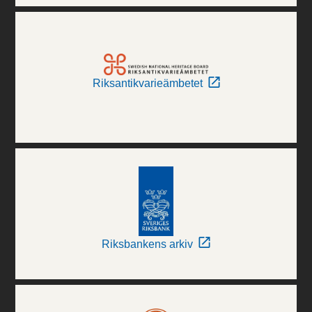
Riksantikvarieämbetet
Riksbankens arkiv