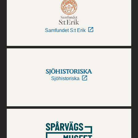
Samfundet S:t Erik
Sjöhistoriska