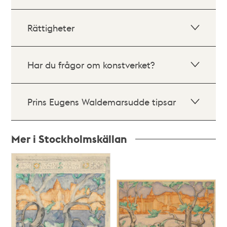
Rättigheter
Har du frågor om konstverket?
Prins Eugens Waldemarsudde tipsar
Mer i Stockholmskällan
Relaterade
poster
och
teman