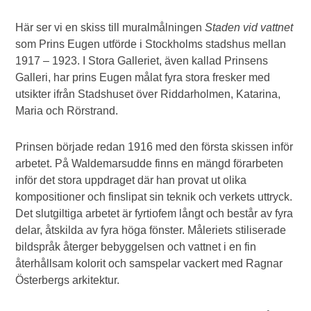
Här ser vi en skiss till muralmålningen
Staden vid vattnet
som Prins Eugen utförde i Stockholms stadshus mellan
1917 – 1923. I Stora Galleriet, även kallad Prinsens
Galleri, har prins Eugen målat fyra stora fresker med
utsikter ifrån Stadshuset över Riddarholmen, Katarina,
Maria och Rörstrand.
Prinsen började redan 1916 med den första skissen inför
arbetet. På Waldemarsudde finns en mängd förarbeten
inför det stora uppdraget där han provat ut olika
kompositioner och finslipat sin teknik och verkets uttryck.
Det slutgiltiga arbetet är fyrtiofem långt och består av fyra
delar, åtskilda av fyra höga fönster. Måleriets stiliserade
bildspråk återger bebyggelsen och vattnet i en fin
återhållsam kolorit och samspelar vackert med Ragnar
Österbergs arkitektur.