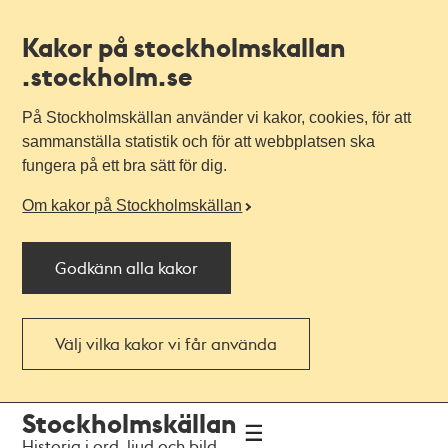
Kakor på stockholmskallan
.stockholm.se
På Stockholmskällan använder vi kakor, cookies, för att
sammanställa statistik och för att webbplatsen ska
fungera på ett bra sätt för dig.
Om kakor på Stockholmskällan
Godkänn alla kakor
Välj vilka kakor vi får använda
Till
Till
Stockholmskällan
navigationen
huvudinnehållet
Historia i ord, ljud och bild