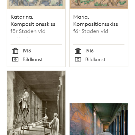
Katarina.
Maria.
Kompositionsskiss
Kompositionsskiss
för Staden vid
för Staden vid
vattnet,
vattnet,
väggmålning i
väggmålning i
1918
1916
Stockholm stadshus
Stockholm stadshus
Tid
Tid
Bildkonst
Bildkonst
Typ
Typ