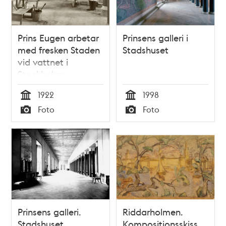
Prins Eugen arbetar
Prinsens galleri i
med fresken Staden
Stadshuset
vid vattnet i
Stockholms
stadshus
1922
1998
Tid
Tid
Foto
Foto
Typ
Typ
Prinsens galleri.
Riddarholmen.
Stadshuset
Kompositionsskiss