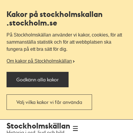
Kakor på stockholmskallan
.stockholm.se
På Stockholmskällan använder vi kakor, cookies, för att
sammanställa statistik och för att webbplatsen ska
fungera på ett bra sätt för dig.
Om kakor på Stockholmskällan
Godkänn alla kakor
Välj vilka kakor vi får använda
Till
Till
Stockholmskällan
navigationen
huvudinnehållet
Historia i ord, ljud och bild