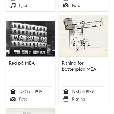
Tid
Tid
Ljud
Foto
Typ
Typ
Rea på MEA
Ritning för
bottenplan MEA
1940 till 1945
1951 till 1952
Tid
Tid
Foto
Ritning
Typ
Typ