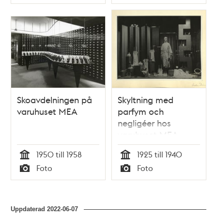
Typ
Typ
Skoavdelningen på
Skyltning med
varuhuset MEA
parfym och
negligéer hos
varuhuset MEA
1950 till 1958
1925 till 1940
Tid
Tid
Foto
Foto
Typ
Typ
Uppdaterad
2022-06-07