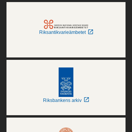
Riksantikvarieämbetet
Riksbankens arkiv