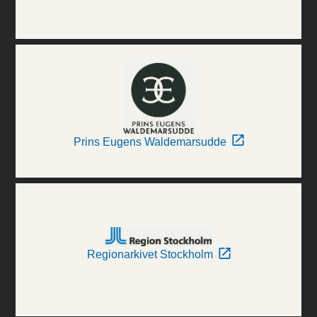
Prins Eugens Waldemarsudde
Regionarkivet Stockholm