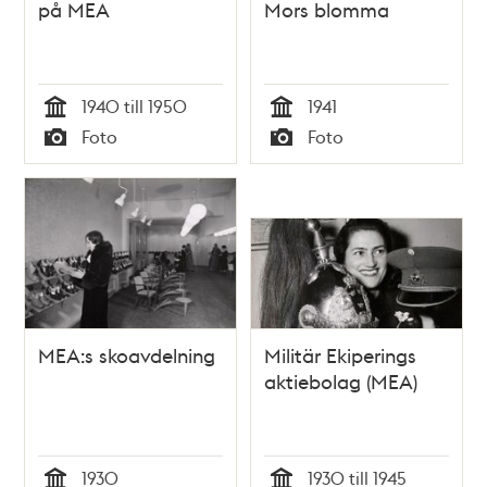
på MEA
Mors blomma
1940 till 1950
1941
Tid
Tid
Foto
Foto
Typ
Typ
MEA:s skoavdelning
Militär Ekiperings
aktiebolag (MEA)
1930
1930 till 1945