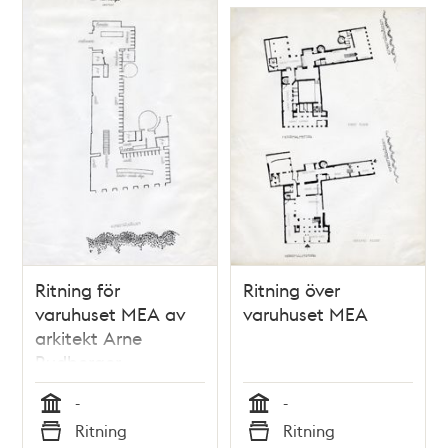
Ritning för
Ritning över
varuhuset MEA av
varuhuset MEA
arkitekt Arne
Rudberger
-
-
Tid
Tid
Ritning
Ritning