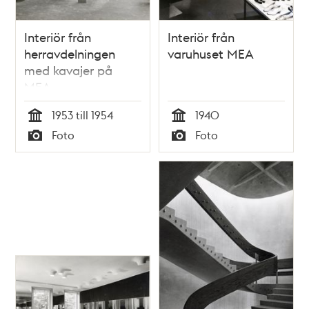
Interiör från
Interiör från
herravdelningen
varuhuset MEA
med kavajer på
MEA
1953 till 1954
1940
Tid
Tid
Foto
Foto
Typ
Typ