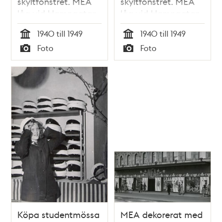
skyltfönstret. MEA
skyltfönstret. MEA
låg vid Hamngatan
låg vid Hamngatan
3 mellan 1883 och
3 mellan 1883 och
1940 till 1949
1940 till 1949
1985
1985
Tid
Tid
Foto
Foto
Typ
Typ
Köpa studentmössa
MEA dekorerat med