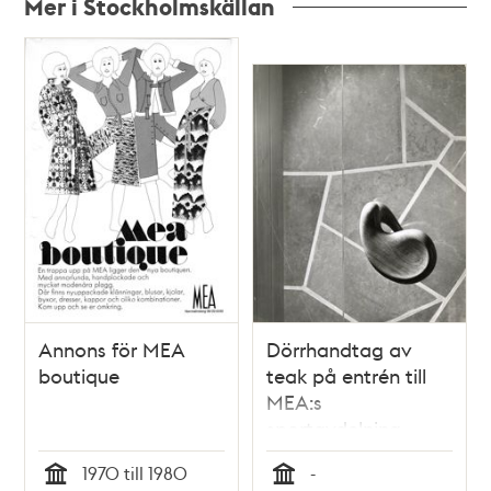
Mer i Stockholmskällan
Relaterade
poster
och
teman
Annons för MEA
Dörrhandtag av
boutique
teak på entrén till
MEA:s
sportavdelning
1970 till 1980
-