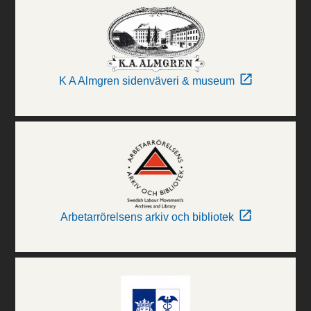
K A Almgren sidenväveri & museum
Arbetarrörelsens arkiv och bibliotek