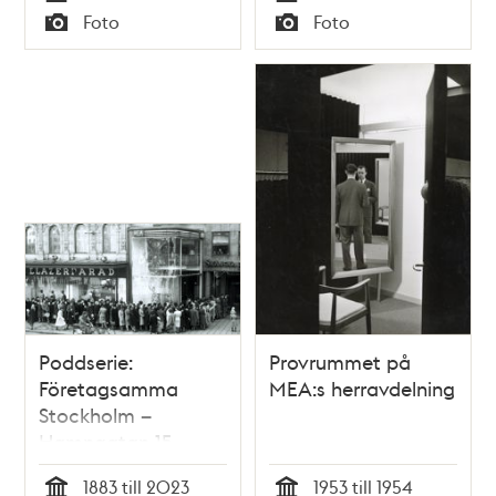
Tid
Tid
Foto
Foto
Typ
Typ
Poddserie:
Provrummet på
Företagsamma
MEA:s herravdelning
Stockholm –
Hamngatan 15,
MEA
1883 till 2023
1953 till 1954