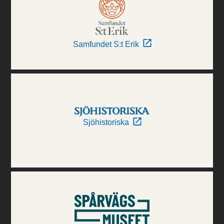
Samfundet S:t Erik
Sjöhistoriska