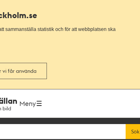
ockholm.se
tt sammanställa statistik och för att webbplatsen ska
or vi får använda
ällan
Meny
h bild
Sök