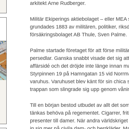
arkitekt Arne Rudberger.
Militär Ekiperings aktiebolaget – eller MEA 
grundades 1883 av militären, politiker, ri
försäkringsbolaget AB Thule, Sven Palme.
Palme startade företaget för att förse milit
persedlar. Ganska snabbt visade det sig at
affärsidé och det dröjde inte länge innan m
Styrpinnen 19 på Hamngatan 15 vid Norrmal
varuhus. Varuhuset blev känt för sin chica s
trappan som slingrade sig upp genom vån
Till en början bestod utbudet av allt det so
tänkas behöva på regementet. Cigarrer, frit
presenter till damer. När andra världskriget
in sig mer på civila dam- och herrkläder. M