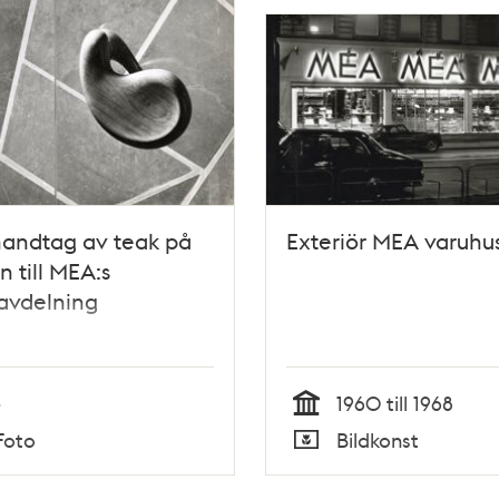
handtag av teak på
Exteriör MEA varuhu
n till MEA:s
avdelning
-
1960 till 1968
Tid
Foto
Bildkonst
Typ