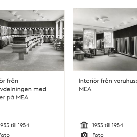
iör från
Interiör från varuhus
avdelningen med
MEA
jer på MEA
1953 till 1954
1953 till 1954
Tid
Foto
Foto