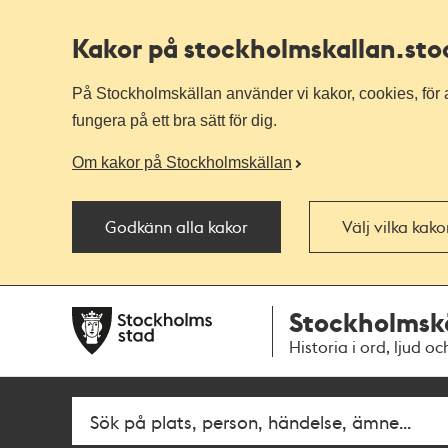
Kakor på stockholmskallan
.st
På Stockholmskällan använder vi kakor, cookies, för a
fungera på ett bra sätt för dig.
Om kakor på Stockholmskällan
Godkänn alla kakor
Välj vilka kak
Till
Till
Stockholmsk
navigationen
huvudinnehållet
Historia i ord, ljud oc
Fritextsök