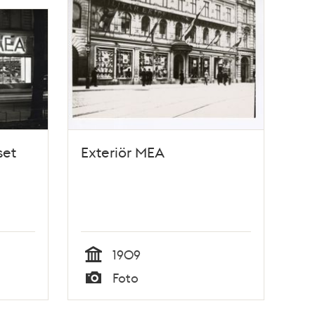
set
Exteriör MEA
1909
Tid
Foto
Typ