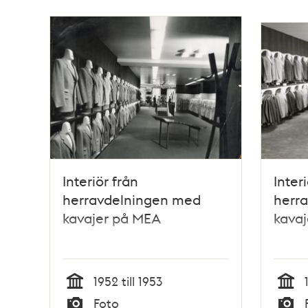
Interiör från
Inter
herravdelningen med
herr
kavajer på MEA
kava
1952 till 1953
Tid
Tid
Foto