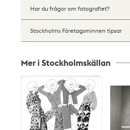
Har du frågor om fotografiet?
Stockholms Företagsminnen tipsar
Mer i Stockholmskällan
Relaterade
poster
och
teman