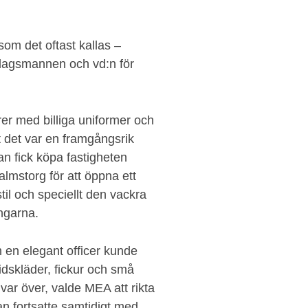
som det oftast kallas –
ksdagsmannen och vd:n för
ärer med billiga uniformer och
t det var en framgångsrik
an fick köpa fastigheten
mstorg för att öppna ett
til och speciellt den vackra
ingarna.
m en elegant officer kunde
idskläder, fickur och små
 var över, valde MEA att rikta
an fortsatte samtidigt med