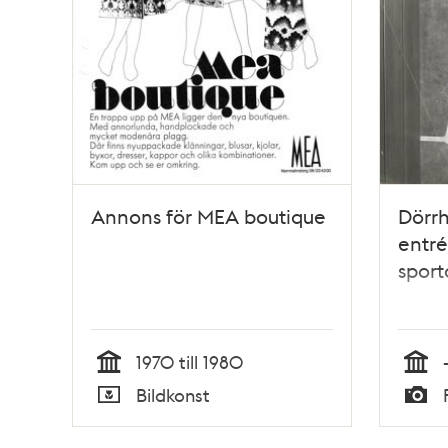
Annons för MEA boutique
Dörr
entré
sport
1970 till 1980
Tid
Tid
Bildkonst
Typ
Typ