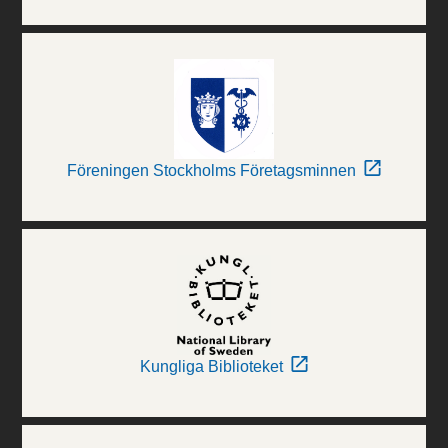
Föreningen Stockholms Företagsminnen
Kungliga Biblioteket