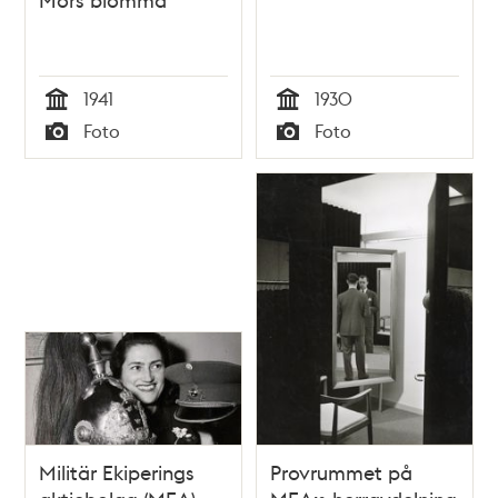
1941
1930
Tid
Tid
Foto
Foto
Typ
Typ
Militär Ekiperings
Provrummet på