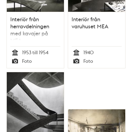
Interiör från
Interiör från
herravdelningen
varuhuset MEA
med kavajer på
MEA
1953 till 1954
1940
Tid
Tid
Foto
Foto
Typ
Typ