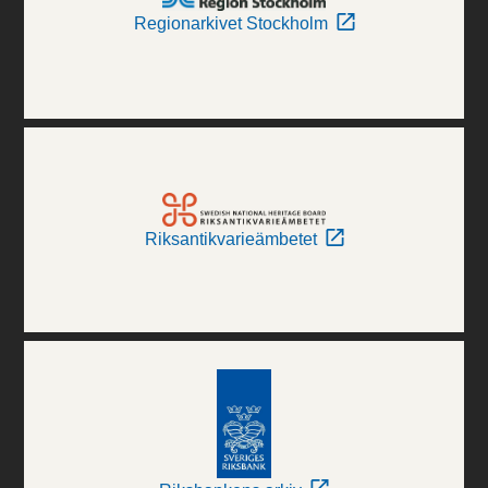
Regionarkivet Stockholm
Riksantikvarieämbetet