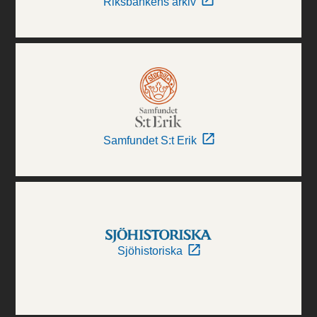
Riksbankens arkiv
Samfundet S:t Erik
Sjöhistoriska