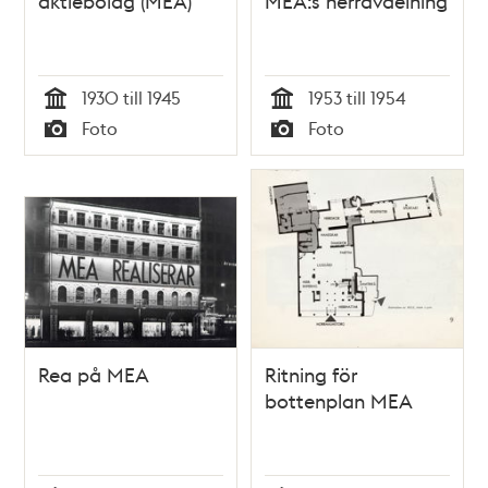
aktiebolag (MEA)
MEA:s herravdelning
1930 till 1945
1953 till 1954
Tid
Tid
Foto
Foto
Typ
Typ
Rea på MEA
Ritning för
bottenplan MEA