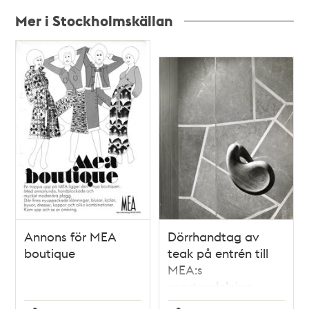
Mer i Stockholmskällan
Relaterade
poster
och
teman
Annons för MEA
Dörrhandtag av
boutique
teak på entrén till
MEA:s
sportavdelning