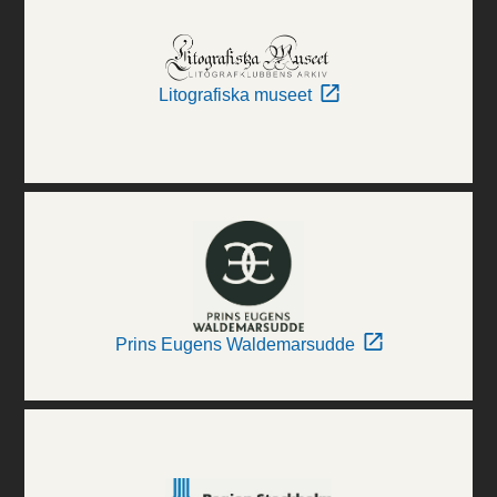
Litografiska museet
Prins Eugens Waldemarsudde