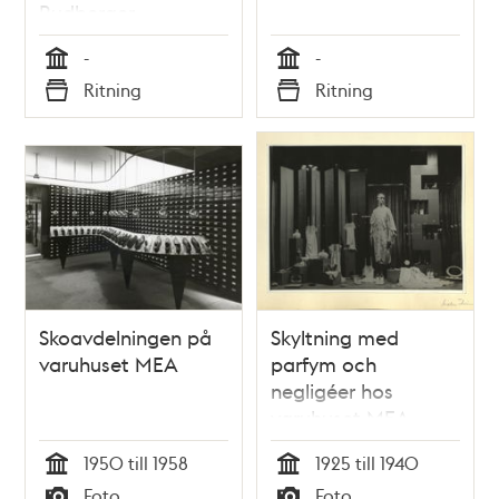
Rudberger
-
-
Tid
Tid
Ritning
Ritning
Typ
Typ
Skoavdelningen på
Skyltning med
varuhuset MEA
parfym och
negligéer hos
varuhuset MEA
1950 till 1958
1925 till 1940
Tid
Tid
Foto
Foto