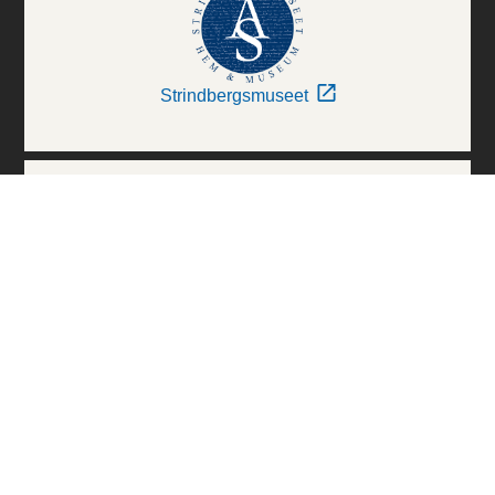
Strindbergsmuseet
Thielska Galleriet