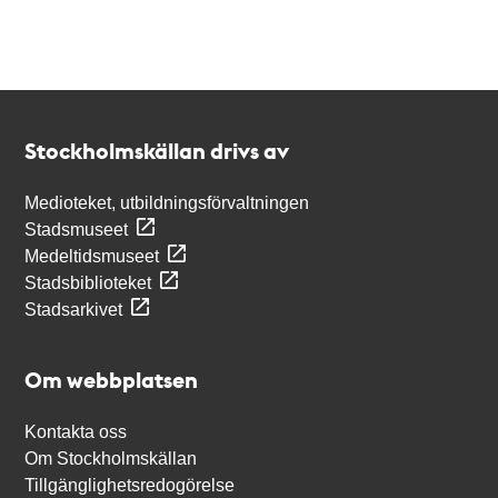
Kontakt
Stockholmskällan
Stockholmskällan drivs av
Medioteket, utbildningsförvaltningen
Stadsmuseet
Medeltidsmuseet
Stadsbiblioteket
Stadsarkivet
Om webbplatsen
Kontakta oss
Om Stockholmskällan
Tillgänglighetsredogörelse