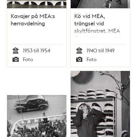
Kavajer på MEA:s
Kö vid MEA,
herravdelning
trängsel vid
skyltfönstret. MEA
låg vid Hamngatan
3 mellan 1883 och
1953 till 1954
1940 till 1949
1985
Tid
Tid
Foto
Foto
Typ
Typ