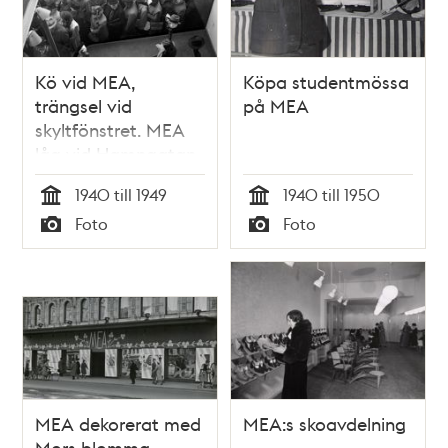
Kö vid MEA,
Köpa studentmössa
trängsel vid
på MEA
skyltfönstret. MEA
låg vid Hamngatan
3 mellan 1883 och
1940 till 1949
1940 till 1950
1985
Tid
Tid
Foto
Foto
Typ
Typ
MEA dekorerat med
MEA:s skoavdelning
Mors blomma