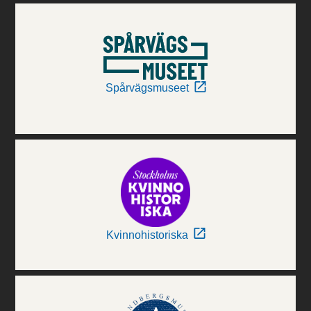
Spårvägsmuseet
Kvinnohistoriska