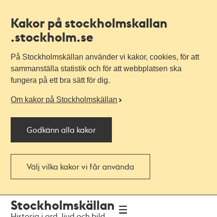
Kakor på stockholmskallan
.stockholm.se
På Stockholmskällan använder vi kakor, cookies, för att
sammanställa statistik och för att webbplatsen ska
fungera på ett bra sätt för dig.
Om kakor på Stockholmskällan
Godkänn alla kakor
Välj vilka kakor vi får använda
Till
Till
Stockholmskällan
navigationen
huvudinnehållet
Historia i ord, ljud och bild