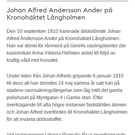
Johan Alfred Andersson Ander på
Kronohäktet Långholmen
Den 10 september 1910 hamnade dödsdömde Johan
Alfred Andersson Ander på Kronohäktet Långholmen.
Han var dömd för rånmord på Gerells växlingskontor där
kassörskan Anna Viktoria Hellsten avled till följd av
kraftig våld mot huvudet.
Under tiden från Johan Alfreds gripande 6 januari 1910
till dess att han dömdes 14 maj samma år satt han på
stadens rannsakningsfängelse som låg intill det gamla
polishuset på Myntgatan 4 i Gamla stan. Efter
överklagande till alla högre instanser fastställdes domen
och Johan Alfred överfördes till Kronohäktet Långholmen
för att invänta dödsstraffet.
Vid inskrivningen i denna fångrulla får vi grundläggande