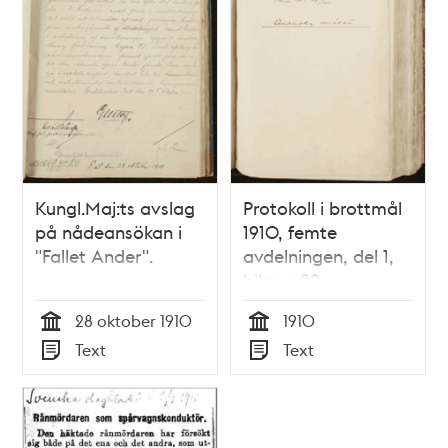
Kungl.Maj:ts avslag
Protokoll i brottmål
på nådeansökan i
1910, femte
"Fallet Ander".
avdelningen, del 1,
bilaga 92.
28 oktober 1910
1910
Tid
Tid
Text
Text
Typ
Typ