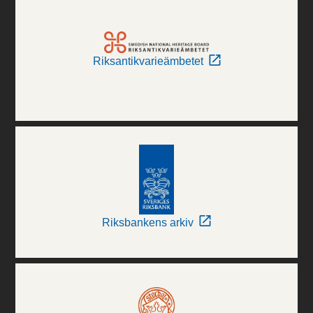
Riksantikvarieämbetet
Riksbankens arkiv