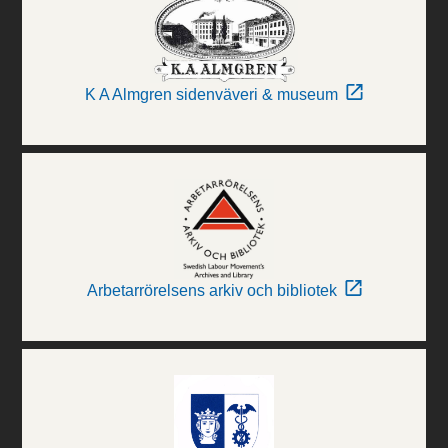
K A Almgren sidenväveri & museum
Arbetarrörelsens arkiv och bibliotek