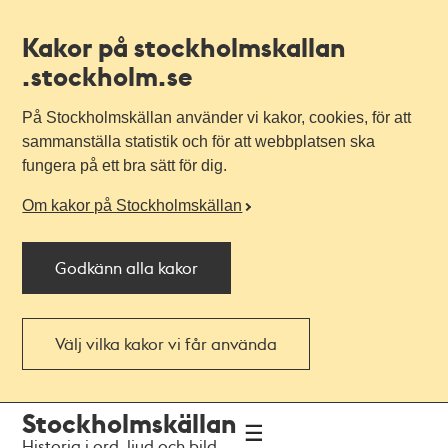
Kakor på stockholmskallan
.stockholm.se
På Stockholmskällan använder vi kakor, cookies, för att
sammanställa statistik och för att webbplatsen ska
fungera på ett bra sätt för dig.
Om kakor på Stockholmskällan
Godkänn alla kakor
Välj vilka kakor vi får använda
Till
Till
Stockholmskällan
navigationen
huvudinnehållet
Historia i ord, ljud och bild