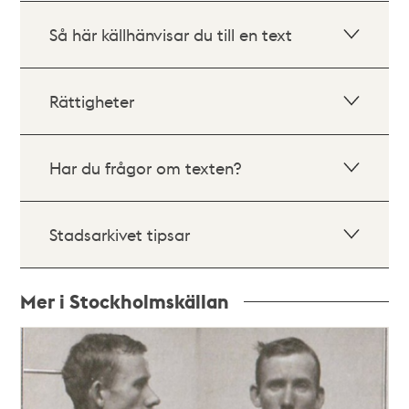
Så här källhänvisar du till en text
Rättigheter
Har du frågor om texten?
Stadsarkivet tipsar
Mer i Stockholmskällan
Relaterade
poster
och
teman