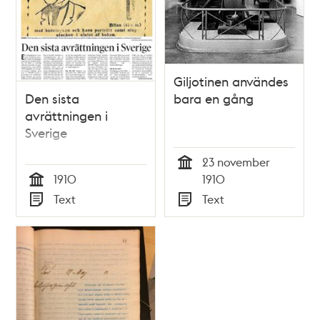
Giljotinen användes
Den sista
bara en gång
avrättningen i
Sverige
23 november
Tid
1910
1910
Tid
Text
Text
Typ
Typ