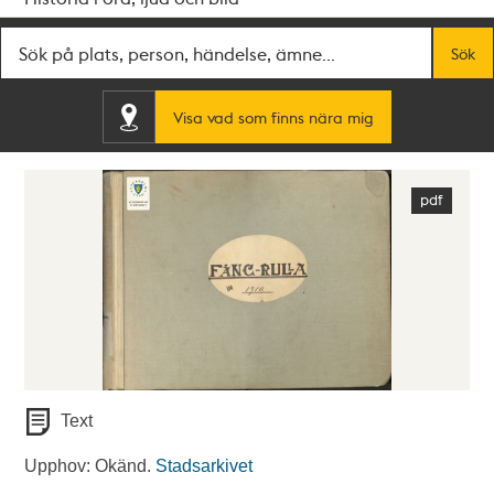
Fritextsök
Sök
Visa vad som finns nära mig
Text
Upphov: Okänd.
Stadsarkivet