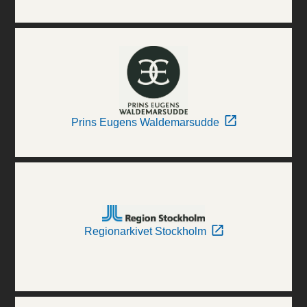
Prins Eugens Waldemarsudde
Regionarkivet Stockholm