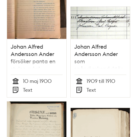
Johan Alfred
Johan Alfred
Andersson Ander
Andersson Ander
försöker panta en
som
stulen cykel
spårvägskonduktör
10 maj 1900
1909 till 1910
Tid
Tid
Text
Text
Typ
Typ