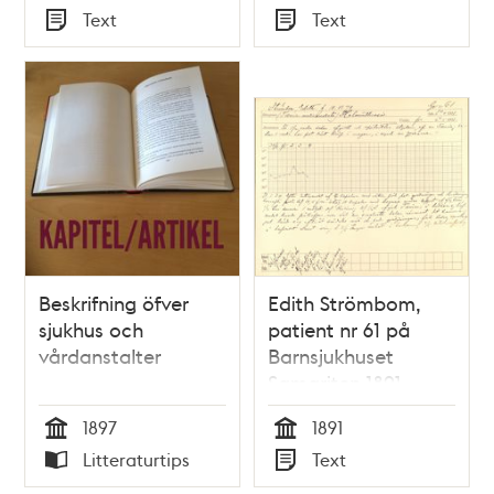
Tid
Tid
Text
Text
Typ
Typ
Beskrifning öfver
Edith Strömbom,
sjukhus och
patient nr 61 på
vårdanstalter
Barnsjukhuset
Samariten 1891
1897
1891
Tid
Tid
Litteraturtips
Text
Typ
Typ