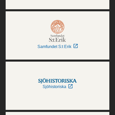
Samfundet S:t Erik
Sjöhistoriska