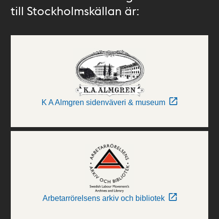
till Stockholmskällan är:
K A Almgren sidenväveri & museum
Arbetarrörelsens arkiv och bibliotek