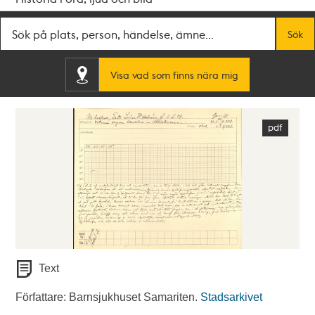
Fritextsök
Sök
Visa vad som finns nära mig
Text
Författare: Barnsjukhuset Samariten.
Stadsarkivet