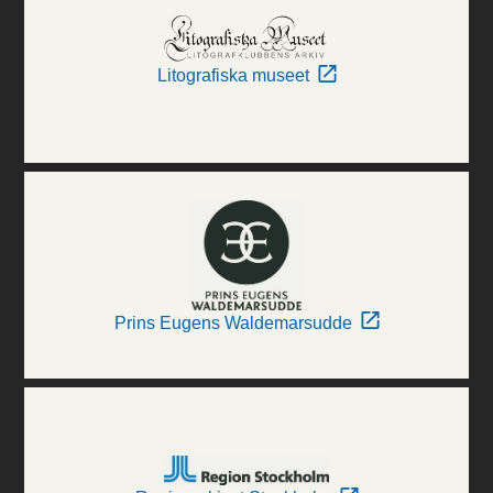
Litografiska museet
Prins Eugens Waldemarsudde