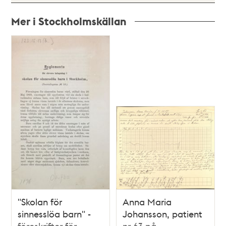
Mer i Stockholmskällan
Relaterade
poster
och
teman
"Skolan för
Anna Maria
sinnesslöa barn" -
Johansson, patient
föreskrifter för
nr 63 på