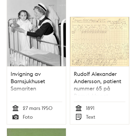
Invigning av
Rudolf Alexander
Barnsjukhuset
Andersson, patient
Samariten
nummer 65 på
Barnsjukhuset
Samariten 1891
27 mars 1950
1891
Tid
Tid
Foto
Text
Typ
Typ