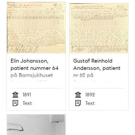
Elin Johansson,
Gustaf Reinhold
patient nummer 64
Andersson, patient
på Barnsjukhuset
nr 62 på
Samariten 1891
Barnsjukhuset
Samariten 1891
1891
1892
Tid
Tid
Text
Text
Typ
Typ