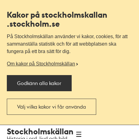
Kakor på stockholmskallan
.stockholm.se
På Stockholmskällan använder vi kakor, cookies, för att
sammanställa statistik och för att webbplatsen ska
fungera på ett bra sätt för dig.
Om kakor på Stockholmskällan
Godkänn alla kakor
Välj vilka kakor vi får använda
Till
Till
Stockholmskällan
navigationen
huvudinnehållet
Historia i ord, ljud och bild