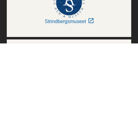
Strindbergsmuseet
Thielska Galleriet
Världskulturmuseerna