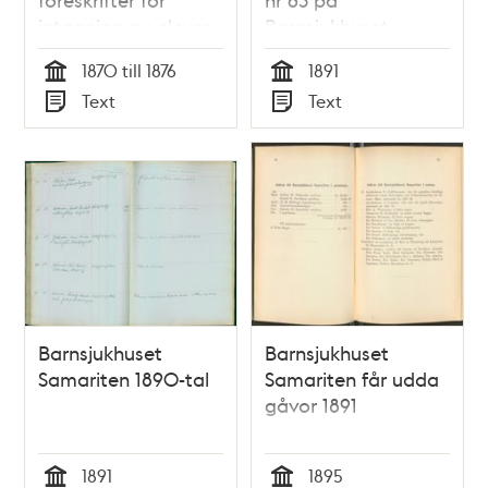
intagning av elever
Barnsjukhuset
1876
Samariten 1891
1870 till 1876
1891
Tid
Tid
Text
Text
Typ
Typ
Barnsjukhuset
Barnsjukhuset
Samariten 1890-tal
Samariten får udda
gåvor 1891
1891
1895