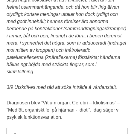
helhet osammanhängande, och då hon blir ifrig äfven
otydligt; kortare meningar uttalar hon dock tydligt och
med godt innehåll; hennes rörelser äro abnorma
beroende på kontraktioner (sammandragningar/kramper)
i armar, bål och ben, lindrigt i de förra, i benen deremot
mera, i synnerhet det högra, som är adduceradt (indraget
mot mitten av kroppen) och inåtroteradt;
patellarreflexerna (knäreflexerna) förstärkta; händerna
hållas ngt böjda med sträckta fingrar, som i
skrifställning….
3/9 Utskrifves med råd att söka inträde å vårdanstalt.
Diagnosen blev ”Vitium organ. Cerebri – Idiotismus” –
”Medfött organiskt fel på hjärnan - Idioti”. Idag säger vi
psykisk funktionsvariation.