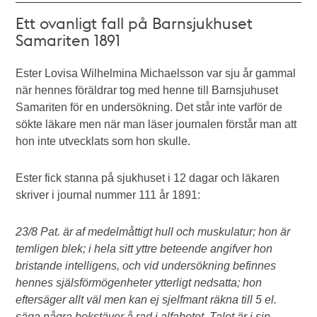
Ett ovanligt fall på Barnsjukhuset
Samariten 1891
Ester Lovisa Wilhelmina Michaelsson var sju år gammal
när hennes föräldrar tog med henne till Barnsjuhuset
Samariten för en undersökning. Det står inte varför de
sökte läkare men när man läser journalen förstår man att
hon inte utvecklats som hon skulle.
Ester fick stanna på sjukhuset i 12 dagar och läkaren
skriver i journal nummer 111 år 1891:
23/8 Pat. är af medelmåttigt hull och muskulatur; hon är
temligen blek; i hela sitt yttre beteende angifver hon
bristande intelligens, och vid undersökning befinnes
hennes själsförmögenheter ytterligt nedsatta; hon
eftersäger allt väl men kan ej sjelfmant räkna till 5 el.
säga några bokstäver å rad i alfabetet. Talet är i sin