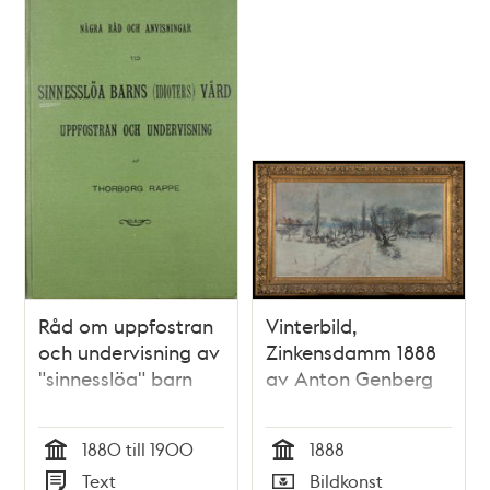
Råd om uppfostran
Vinterbild,
och undervisning av
Zinkensdamm 1888
"sinnesslöa" barn
av Anton Genberg
1880 till 1900
1888
Tid
Tid
Text
Bildkonst