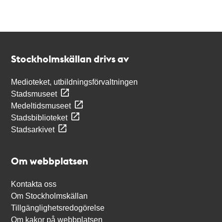
Kontakt
Stockholmskällan
Stockholmskällan drivs av
Medioteket, utbildningsförvaltningen
Stadsmuseet
Medeltidsmuseet
Stadsbiblioteket
Stadsarkivet
Om webbplatsen
Kontakta oss
Om Stockholmskällan
Tillgänglighetsredogörelse
Om kakor på webbplatsen