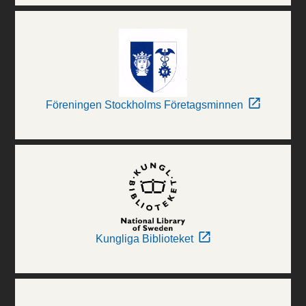
Föreningen Stockholms Företagsminnen
Kungliga Biblioteket