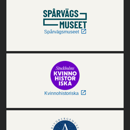
Spårvägsmuseet
Kvinnohistoriska