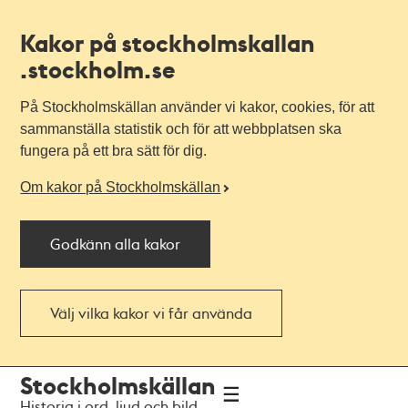
Kakor på stockholmskallan
.stockholm.se
På Stockholmskällan använder vi kakor, cookies, för att
sammanställa statistik och för att webbplatsen ska
fungera på ett bra sätt för dig.
Om kakor på Stockholmskällan
Godkänn alla kakor
Välj vilka kakor vi får använda
Till
Till
Stockholmskällan
navigationen
huvudinnehållet
Historia i ord, ljud och bild