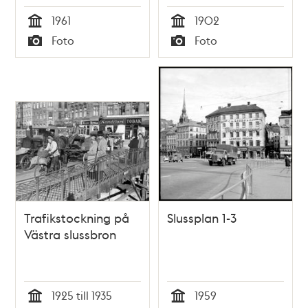
1961
1902
Tid
Tid
Foto
Foto
Typ
Typ
Trafikstockning på
Slussplan 1-3
Västra slussbron
1925 till 1935
1959