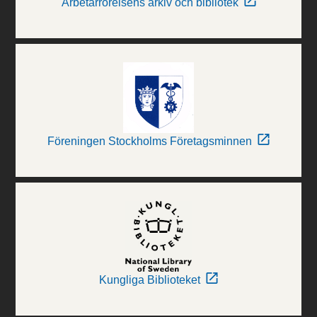
Arbetarrörelsens arkiv och bibliotek
Föreningen Stockholms Företagsminnen
Kungliga Biblioteket