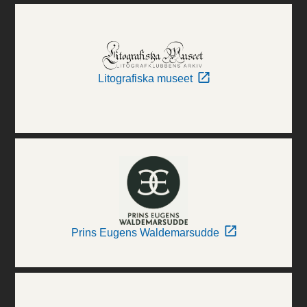
Litografiska museet
Prins Eugens Waldemarsudde