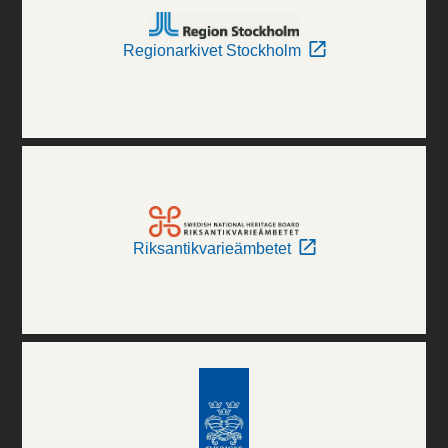
Regionarkivet Stockholm
Riksantikvarieämbetet