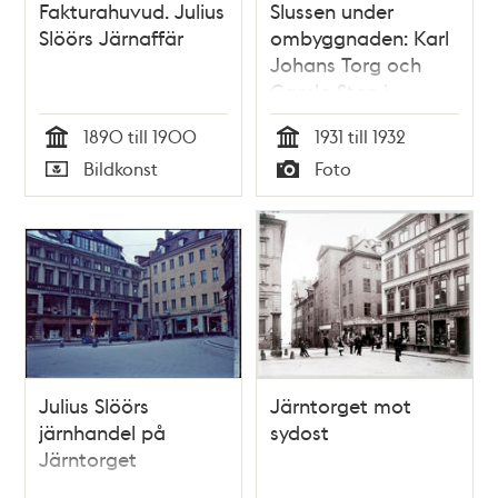
Fakturahuvud. Julius
Slussen under
Slöörs Järnaffär
ombyggnaden: Karl
Johans Torg och
Gamla Stan i
bakgrunden
1890 till 1900
1931 till 1932
Tid
Tid
Bildkonst
Foto
Typ
Typ
Julius Slöörs
Järntorget mot
järnhandel på
sydost
Järntorget