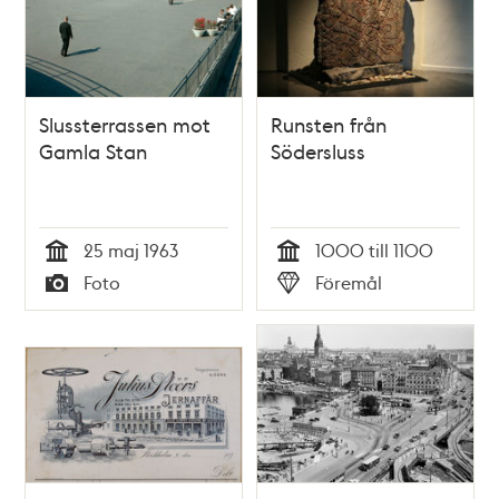
Slussterrassen mot
Runsten från
Gamla Stan
Södersluss
25 maj 1963
1000 till 1100
Tid
Tid
Foto
Föremål
Typ
Typ