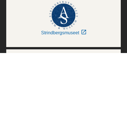
Strindbergsmuseet
Thielska Galleriet