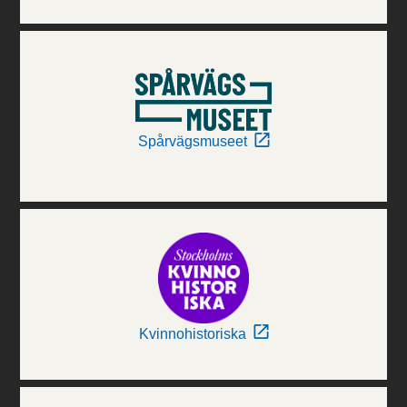
Spårvägsmuseet
Kvinnohistoriska