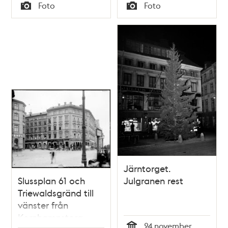
Tid
Tid
Foto
Foto
Typ
Typ
Järntorget.
Slussplan 61 och
Julgranen rest
Triewaldsgränd till
vänster från
Kornhamnstorg
24 november