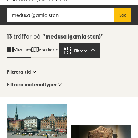
Sök
Fritextsök
Sök
Sökresultat
13
träffar på
medusa (gamla stan)
Visa karta
Visa lista
Filtrera
Filtrera
Filtrera tid
Filtrera materialtyper
Visningsläge
Totalt
13
träffar
Lista
Karta