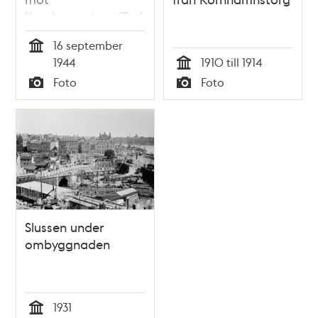
Kornhamnstorg/Tyska
kyrkans torn.
16 september
Flygparad över
Tid
1944
1910 till 1914
staden som
Tid
Foto
Foto
avslutning på den
Typ
Typ
stora krigsövningen
1944
Slussen under
ombyggnaden
1931