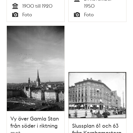
Tid
1900 till 1920
1950
Tid
Foto
Foto
Typ
Typ
Vy över Gamla Stan
från söder i riktning
Slussplan 61 och 63
mot
från Kornhamnstorg