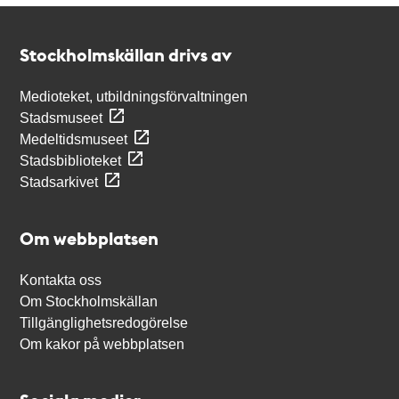
Kontakt
Stockholmskällan
Stockholmskällan drivs av
Medioteket, utbildningsförvaltningen
Stadsmuseet
Medeltidsmuseet
Stadsbiblioteket
Stadsarkivet
Om webbplatsen
Kontakta oss
Om Stockholmskällan
Tillgänglighetsredogörelse
Om kakor på webbplatsen