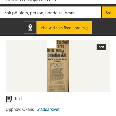
Fritextsök
Sök
Visa vad som finns nära mig
Text
Upphov: Okänd.
Stadsarkivet