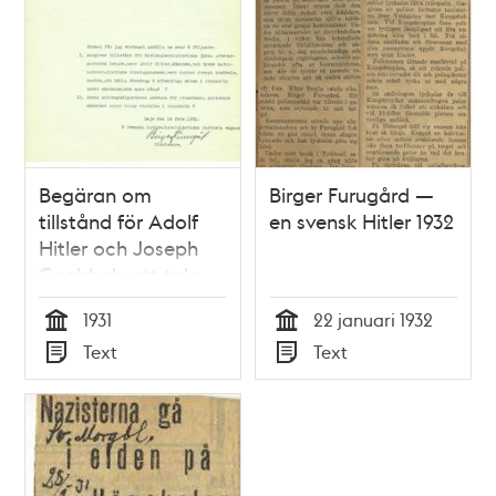
Begäran om
Birger Furugård —
tillstånd för Adolf
en svensk Hitler 1932
Hitler och Joseph
Goebbels att tala
på offentligt möte i
1931
22 januari 1932
Stockholm
Tid
Tid
Text
Text
Typ
Typ