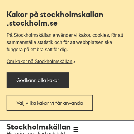
Kakor på stockholmskallan
.stockholm.se
På Stockholmskällan använder vi kakor, cookies, för att
sammanställa statistik och för att webbplatsen ska
fungera på ett bra sätt för dig.
Om kakor på Stockholmskällan
Godkänn alla kakor
Välj vilka kakor vi får använda
Till
Till
Stockholmskällan
navigationen
huvudinnehållet
Historia i ord, ljud och bild