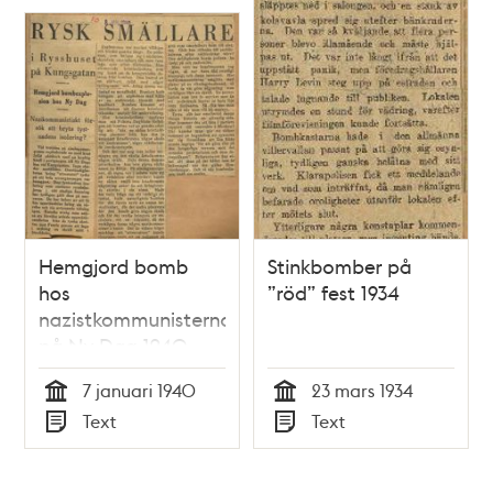
Hemgjord bomb
Stinkbomber på
hos
”röd” fest 1934
nazistkommunisterna
på Ny Dag 1940
7 januari 1940
23 mars 1934
Tid
Tid
Text
Text
Typ
Typ