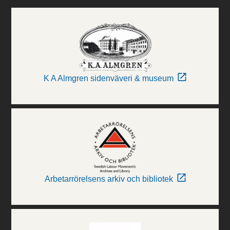
K A Almgren sidenväveri & museum
Arbetarrörelsens arkiv och bibliotek