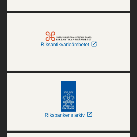
Riksantikvarieämbetet
Riksbankens arkiv