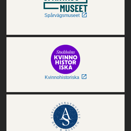
Spårvägsmuseet
Kvinnohistoriska