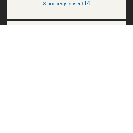
Strindbergsmuseet
Thielska Galleriet
Världskulturmuseerna