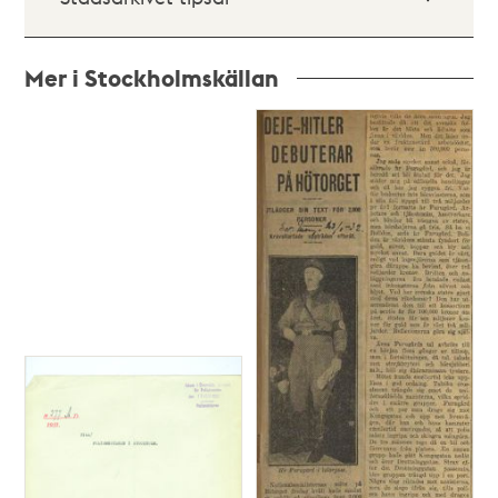
Mer i Stockholmskällan
Relaterade
poster
och
teman