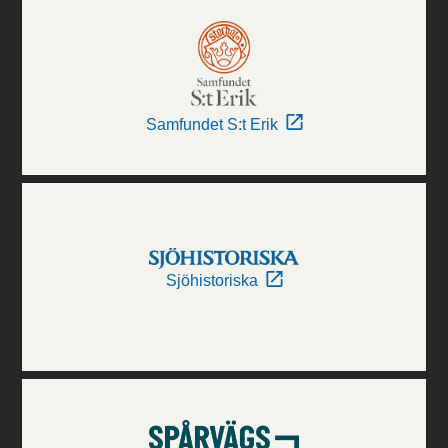
Samfundet S:t Erik
Sjöhistoriska