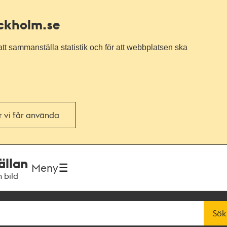
ockholm.se
tt sammanställa statistik och för att webbplatsen ska
or vi får använda
ällan
Meny
h bild
Sök