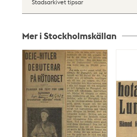
Stadsarkivet tipsar
Mer i Stockholmskällan
Relaterade
poster
och
teman