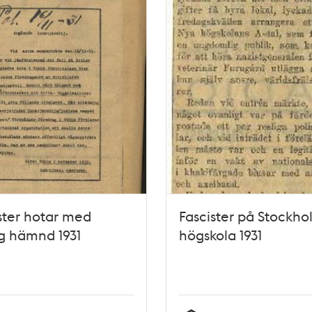
ster hotar med
Fascister på Stockho
g hämnd 1931
högskola 1931