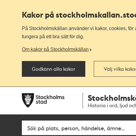
Kakor på stockholmskallan
.st
På Stockholmskällan använder vi kakor, cookies, för a
fungera på ett bra sätt för dig.
Om kakor på Stockholmskällan
Godkänn alla kakor
Välj vilka kak
Till
Till
Stockholmsk
navigationen
huvudinnehållet
Historia i ord, ljud oc
Fritextsök