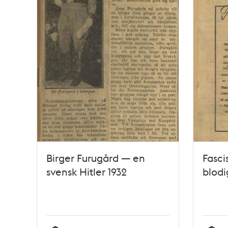
Birger Furugård — en
Fasci
svensk Hitler 1932
blodi