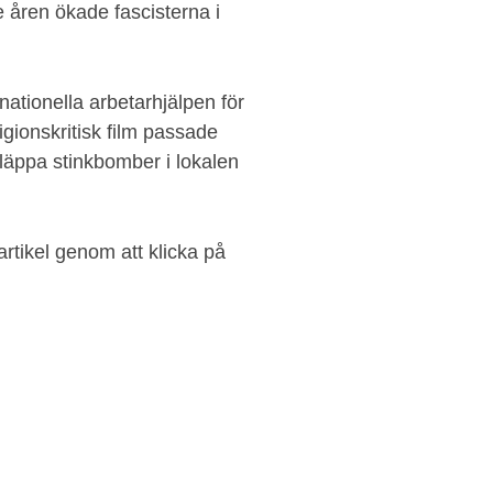
 åren ökade fascisterna i
ationella arbetarhjälpen för
igionskritisk film passade
släppa stinkbomber i lokalen
rtikel genom att klicka på