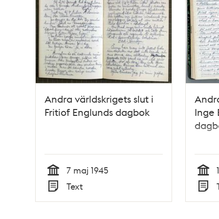
Andra världskrigets slut i
Andra
Fritiof Englunds dagbok
Inge
dagb
7 maj 1945
Tid
Tid
Text
Typ
Typ