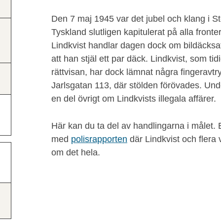
Den 7 maj 1945 var det jubel och klang i S
Tyskland slutligen kapitulerat på alla front
Lindkvist handlar dagen dock om bildäcksaf
att han stjäl ett par däck. Lindkvist, som ti
rättvisan, har dock lämnat några fingeravtr
Jarlsgatan 113, där stölden förövades. U
en del övrigt om Lindkvists illegala affärer.
Här kan du ta del av handlingarna i målet. 
med
polisrapporten
där Lindkvist och flera 
om det hela.