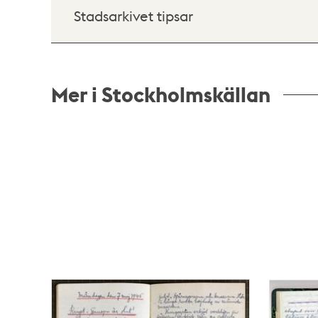
Stadsarkivet tipsar
Mer i Stockholmskällan
Relaterade
poster
och
teman