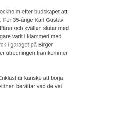
tockholm efter budskapet att
er. För 35-årige Karl Gustav
färer och kvällen slutar med
digare varit i klammeri med
yck i garaget på Birger
nder utredningen framkommer
Enklast är kanske att börja
vittnen berättar vad de vet