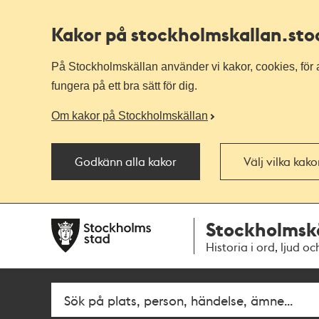
Kakor på stockholmskallan
.st
På Stockholmskällan använder vi kakor, cookies, för a
fungera på ett bra sätt för dig.
Om kakor på Stockholmskällan
Godkänn alla kakor
Välj vilka kak
Till
Till
Stockholmsk
navigationen
huvudinnehållet
Historia i ord, ljud oc
Fritextsök