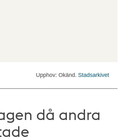
Upphov: Okänd.
Stadsarkivet
dagen då andra
utade