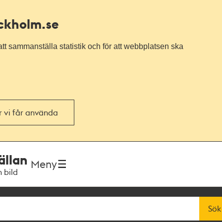
ockholm.se
tt sammanställa statistik och för att webbplatsen ska
or vi får använda
ällan
Meny
h bild
Sök