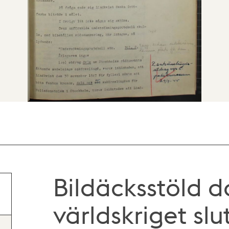
Bildäcksstöld 
världskriget sl