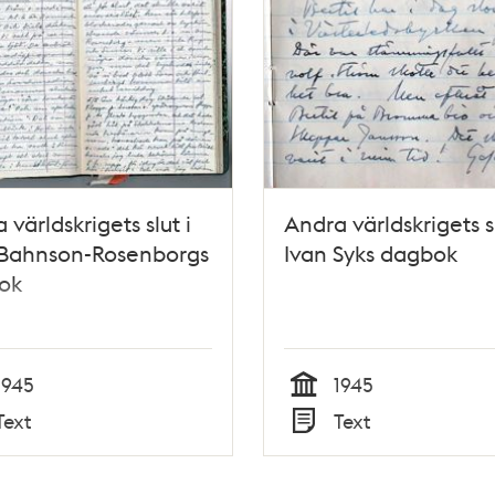
 världskrigets slut i
Andra världskrigets sl
 Bahnson-Rosenborgs
Ivan Syks dagbok
ok
1945
1945
Tid
Text
Text
Typ