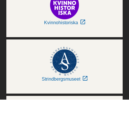
Kvinnohistoriska
Strindbergsmuseet