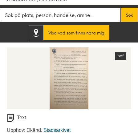
Fritextsök
Sök
Visa vad som finns nära mig
Text
Upphov: Okänd.
Stadsarkivet