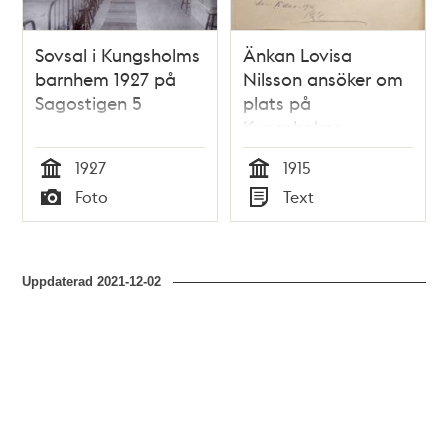
Sovsal i Kungsholms
Änkan Lovisa
barnhem 1927 på
Nilsson ansöker om
Sagostigen 5
plats på
Kungsholms
barnhem för sin
1927
1915
dotter - 1915
Tid
Tid
Foto
Text
Typ
Typ
Uppdaterad
2021-12-02