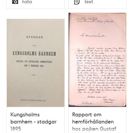
Foto
Text
Typ
Typ
Kungsholms
Rapport om
barnhem - stadgar
hemförhållanden
1895
hos pojken Gustaf