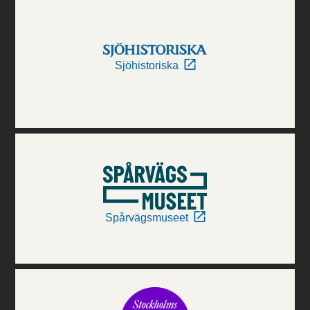
Sjöhistoriska
Spårvägsmuseet