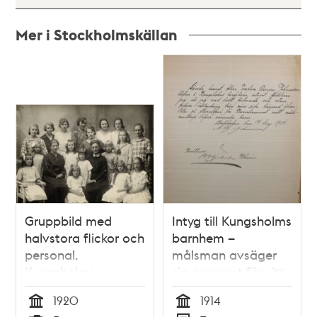
Mer i Stockholmskällan
Relaterade
poster
och
teman
Gruppbild med
Intyg till Kungsholms
halvstora flickor och
barnhem –
personal.
målsman avsäger
Kungsholms
sig ansvaret för sitt
barnhem 1920.
barn 1914
1920
1914
Tid
Tid