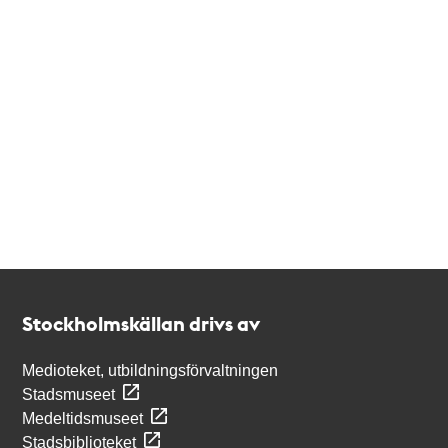
Kontakt
Stockholmskällan
Stockholmskällan drivs av
Medioteket, utbildningsförvaltningen
Stadsmuseet
Medeltidsmuseet
Stadsbiblioteket