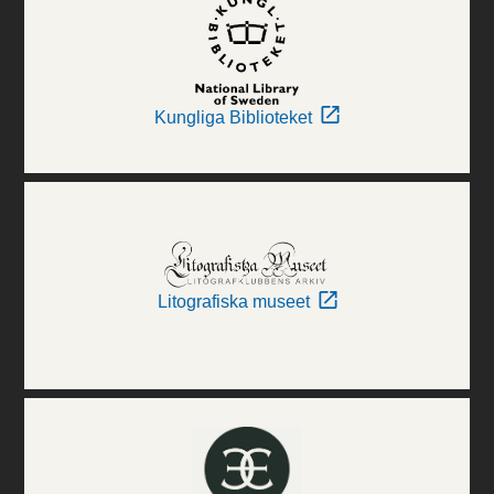
Kungliga Biblioteket
Litografiska museet