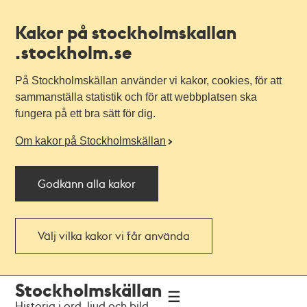
Kakor på stockholmskallan
.stockholm.se
På Stockholmskällan använder vi kakor, cookies, för att
sammanställa statistik och för att webbplatsen ska
fungera på ett bra sätt för dig.
Om kakor på Stockholmskällan
Godkänn alla kakor
Välj vilka kakor vi får använda
Till
Till
Stockholmskällan
navigationen
huvudinnehållet
Historia i ord, ljud och bild