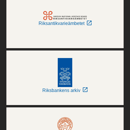
Riksantikvarieämbetet
Riksbankens arkiv