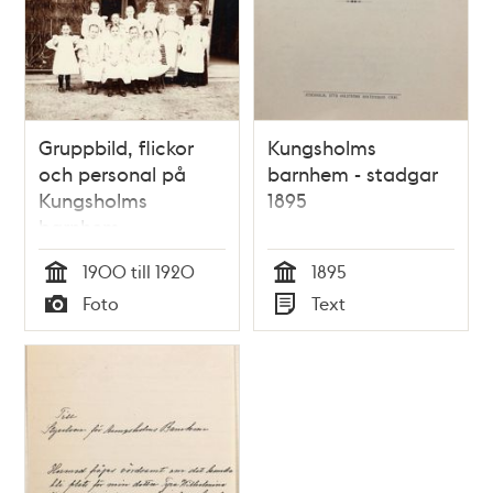
Gruppbild, flickor
Kungsholms
och personal på
barnhem - stadgar
Kungsholms
1895
barnhem.
1900 till 1920
1895
Tid
Tid
Foto
Text
Typ
Typ