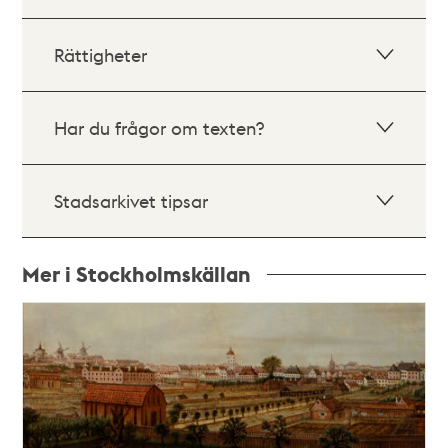
Rättigheter
Har du frågor om texten?
Stadsarkivet tipsar
Mer i Stockholmskällan
Relaterade
poster
och
teman