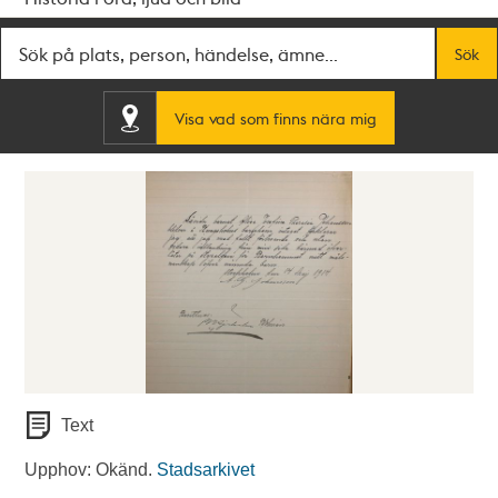
Fritextsök
Sök
Visa vad som finns nära mig
Text
Upphov: Okänd.
Stadsarkivet