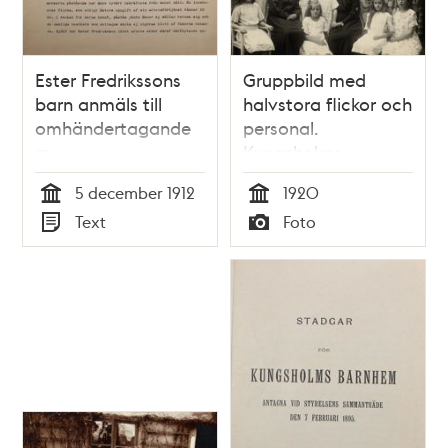
Ester Fredrikssons
Gruppbild med
barn anmäls till
halvstora flickor och
omhändertagande
personal.
av
Kungsholms
Barnavårdsnämnden
barnhem 1920.
5 december 1912
1920
- 1912
Tid
Tid
Text
Foto
Typ
Typ