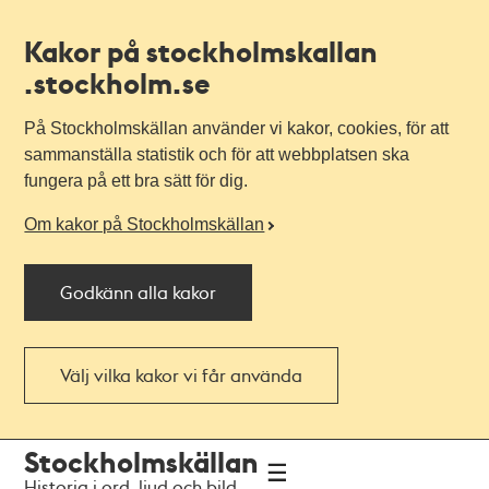
Kakor på stockholmskallan
.stockholm.se
På Stockholmskällan använder vi kakor, cookies, för att
sammanställa statistik och för att webbplatsen ska
fungera på ett bra sätt för dig.
Om kakor på Stockholmskällan
Godkänn alla kakor
Välj vilka kakor vi får använda
Till
Till
Stockholmskällan
navigationen
huvudinnehållet
Historia i ord, ljud och bild