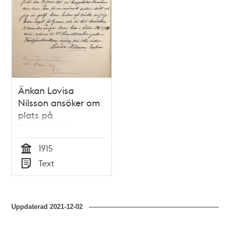
Änkan Lovisa
Nilsson ansöker om
plats på
Kungsholms
barnhem för sin
1915
dotter - 1915
Tid
Text
Typ
Uppdaterad
2021-12-02