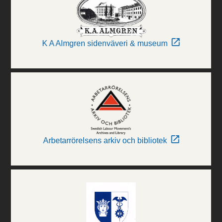
K A Almgren sidenväveri & museum
Arbetarrörelsens arkiv och bibliotek