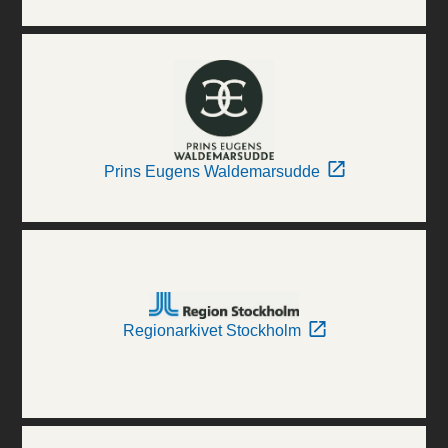
Prins Eugens Waldemarsudde
Regionarkivet Stockholm