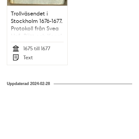
Trollväsendet i
Stockholm 1676-1677.
Protokoll från Svea
Hof- Rätt och Kongl.
Commisorial Rätten
1675 till 1677
med bilagor
Tid
Text
Typ
Uppdaterad
2024-02-28