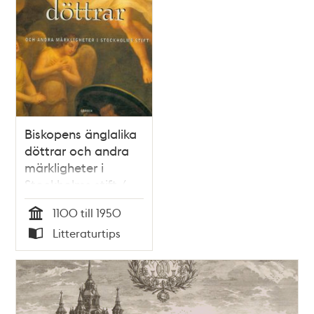
Biskopens änglalika
döttrar och andra
märkligheter i
Stockholms stift /
Carl Henrik Martling
1100 till 1950
Tid
Litteraturtips
Typ