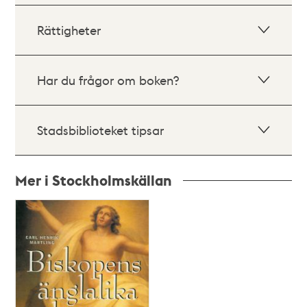
Rättigheter
Har du frågor om boken?
Stadsbiblioteket tipsar
Mer i Stockholmskällan
Relaterade
poster
och
teman