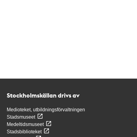
Kontakt
Stockholmskällan
Stockholmskällan drivs av
Medioteket, utbildningsförvaltningen
Stadsmuseet
Medeltidsmuseet
Stadsbiblioteket