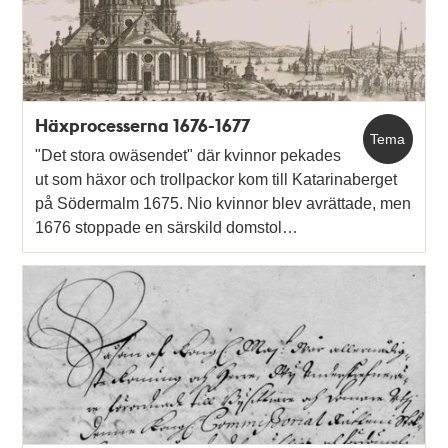
Häxprocesserna 1676-1677
Tema
"Det stora owäsendet" där kvinnor pekades
ut som häxor och trollpackor kom till Katarinaberget
på Södermalm 1675. Nio kvinnor blev avrättade, men
1676 stoppade en särskild domstol…