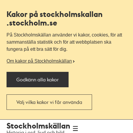
Kakor på stockholmskallan
.stockholm.se
På Stockholmskällan använder vi kakor, cookies, för att
sammanställa statistik och för att webbplatsen ska
fungera på ett bra sätt för dig.
Om kakor på Stockholmskällan
Godkänn alla kakor
Välj vilka kakor vi får använda
Till
Till
Stockholmskällan
navigationen
huvudinnehållet
Historia i ord, ljud och bild