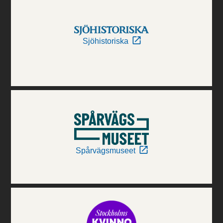
Sjöhistoriska
Spårvägsmuseet