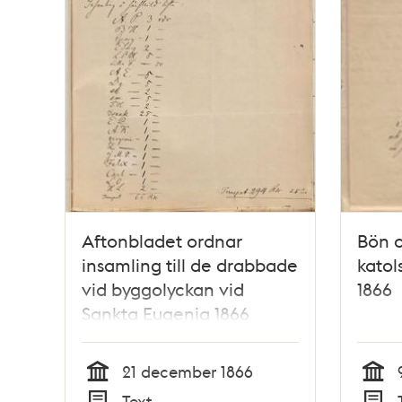
Aftonbladet ordnar
Bön o
insamling till de drabbade
katol
vid byggolyckan vid
1866
Sankta Eugenia 1866
21 december 1866
Tid
Tid
Text