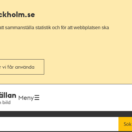
ockholm.se
tt sammanställa statistik och för att webbplatsen ska
or vi får använda
ällan
Meny
h bild
Sök