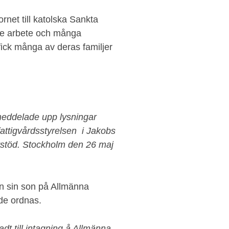
ornet till katolska Sankta
de arbete och många
ick många av deras familjer
meddelade upp lysningar
fattigvårdsstyrelsen i Jakobs
derstöd. Stockholm den 26 maj
 in sin son på Allmänna
de ordnas.
adt till intagning å Allmänna