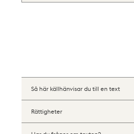
Så här källhänvisar du till en text
Rättigheter
Har du frågor om texten?