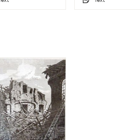
Satir</i>, nr 36, den 
Typ
september 1866