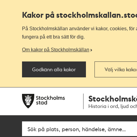
Kakor på stockholmskallan
.st
På Stockholmskällan använder vi kakor, cookies, för a
fungera på ett bra sätt för dig.
Om kakor på Stockholmskällan
Godkänn alla kakor
Välj vilka kak
Till
Till
Stockholmsk
navigationen
huvudinnehållet
Historia i ord, ljud oc
Fritextsök