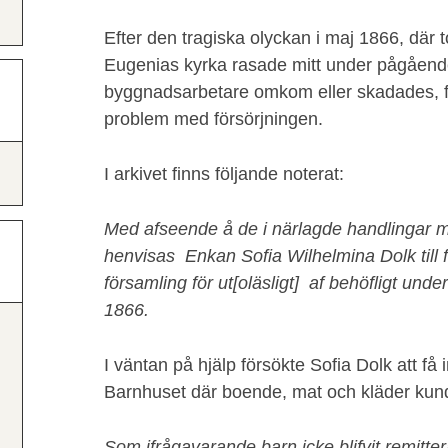
Efter den tragiska olyckan i maj 1866, där t
Eugenias kyrka rasade mitt under pågåen
byggnadsarbetare omkom eller skadades, f
problem med försörjningen.
I arkivet finns följande noterat:
Med afseende å de i närlagde handlingar 
henvisas Enkan Sofia Wilhelmina Dolk till 
församling för ut[oläsligt] af behöfligt un
1866.
I väntan på hjälp försökte Sofia Dolk att få
Barnhuset där boende, mat och kläder kun
Som ifrågavarande barn icke blifvit remitter