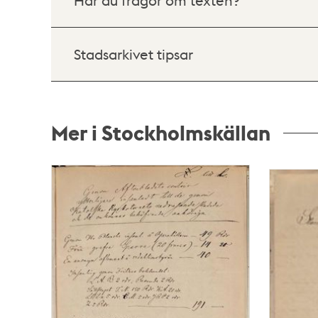
Stadsarkivet tipsar
Mer i Stockholmskällan
Relaterade
poster
och
teman