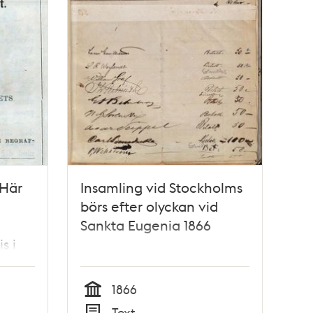
 Här
Insamling vid Stockholms
börs efter olyckan vid
Sankta Eugenia 1866
s i
d för
1866
Tid
Text