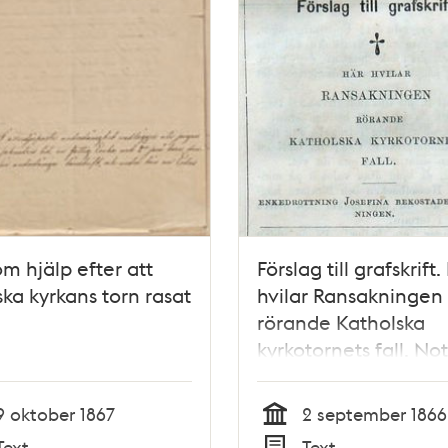
m hjälp efter att
Förslag till grafskrift.
ska kyrkans torn rasat
hvilar Ransakningen
rörande Katholska
kyrkotornets fall. Noti
<i>Söndags-Nisse –
Illustreradt Veckobla
9 oktober 1867
2 september 1866
Skämt, Humor och
Tid
Text
Text