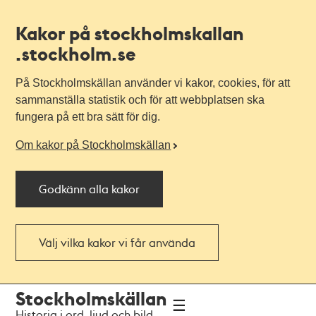
Kakor på stockholmskallan
.stockholm.se
På Stockholmskällan använder vi kakor, cookies, för att
sammanställa statistik och för att webbplatsen ska
fungera på ett bra sätt för dig.
Om kakor på Stockholmskällan
Godkänn alla kakor
Välj vilka kakor vi får använda
Till
Till
Stockholmskällan
navigationen
huvudinnehållet
Historia i ord, ljud och bild