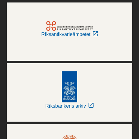
Riksantikvarieämbetet
Riksbankens arkiv