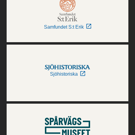
Samfundet S:t Erik
Sjöhistoriska