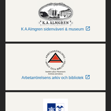
K A Almgren sidenväveri & museum
Arbetarrörelsens arkiv och bibliotek