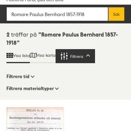
Sök
Fritextsök
Sök
Sökresultat
2
träffar på
Romare Paulus Bernhard 1857-
1918
Visa karta
Visa lista
Filtrera
Filtrera
Filtrera tid
Filtrera materialtyper
Visningsläge
Totalt
2
träffar
Lista
Karta