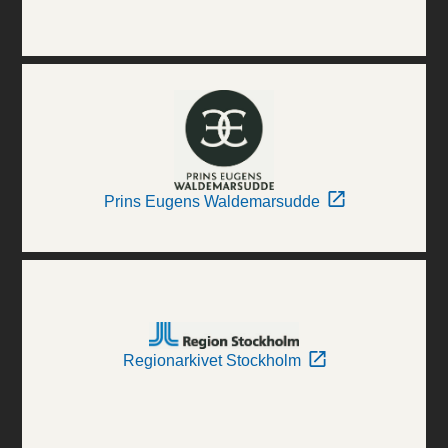
Prins Eugens Waldemarsudde
Regionarkivet Stockholm