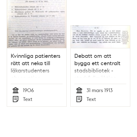
Kvinnliga patienters
Debatt om att
rätt att neka till
bygga ett centralt
läkarstudenters
stadsbibliotek -
observation -
stadsfullmäktige
debatt i
1913
1906
31 mars 1913
stadsfullmäktige
Tid
Tid
Text
Text
1906
Typ
Typ