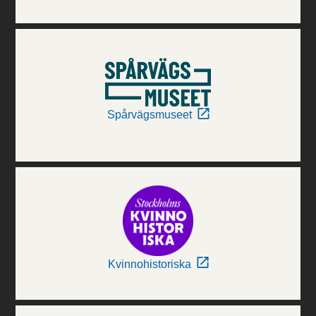
Spårvägsmuseet
Kvinnohistoriska