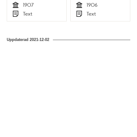
1907
1906
stadsfullmäktige
Tid
Tid
Text
Text
1906
Typ
Typ
Uppdaterad
2021-12-02