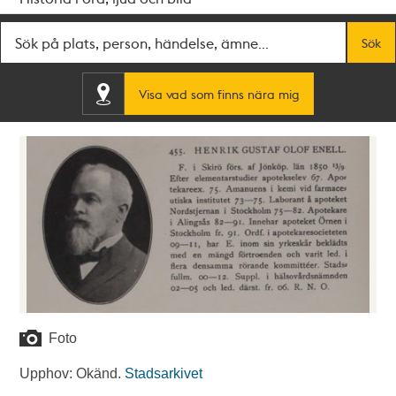
Fritextsök
Sök
Visa vad som finns nära mig
Foto
Upphov: Okänd.
Stadsarkivet