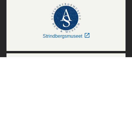
Strindbergsmuseet
Thielska Galleriet