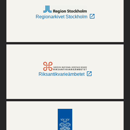
Regionarkivet Stockholm
Riksantikvarieämbetet