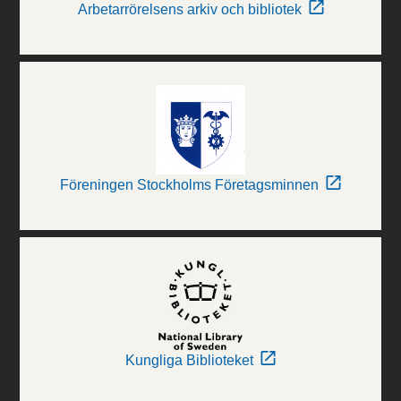
Arbetarrörelsens arkiv och bibliotek
Föreningen Stockholms Företagsminnen
Kungliga Biblioteket