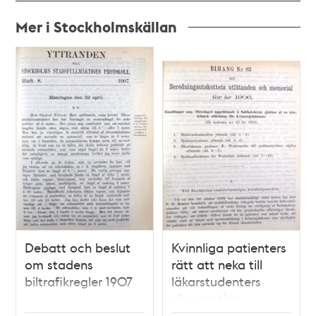
Mer i Stockholmskällan
Relaterade
poster
och
teman
Debatt och beslut
Kvinnliga patienters
om stadens
rätt att neka till
biltrafikregler 1907
läkarstudenters
observation -
debatt i