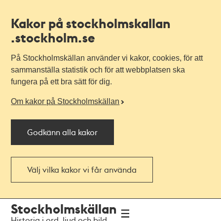
Kakor på stockholmskallan
.stockholm.se
På Stockholmskällan använder vi kakor, cookies, för att
sammanställa statistik och för att webbplatsen ska
fungera på ett bra sätt för dig.
Om kakor på Stockholmskällan
Godkänn alla kakor
Välj vilka kakor vi får använda
Till
Till
Stockholmskällan
navigationen
huvudinnehållet
Historia i ord, ljud och bild