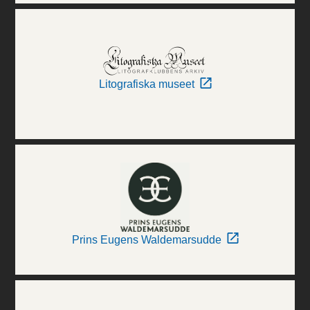
Litografiska museet
Prins Eugens Waldemarsudde