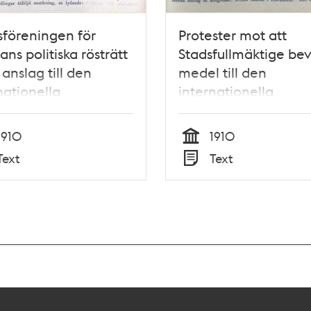
föreningen för
Protester mot att
ans politiska rösträtt
Stadsfullmäktige bevi
 anslag till den
medel till den
nationella
internationella
ressen
kvinnorösträttskonf
1911
1910
1910
Tid
Text
Text
Typ