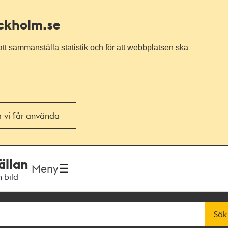
ockholm.se
tt sammanställa statistik och för att webbplatsen ska
or vi får använda
ällan
Meny
h bild
Sök