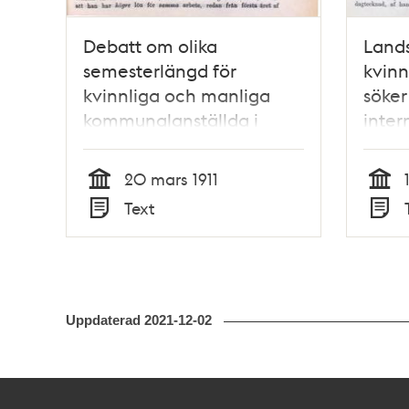
Debatt om olika
Lands
semesterlängd för
kvinn
kvinnliga och manliga
söker
kommunalanställda i
inter
stadsfullmäktige 20 mars
kong
1911
20 mars 1911
Tid
Tid
Text
Typ
Typ
Uppdaterad
2021-12-02
Kontakt