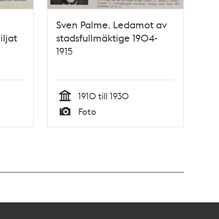
Sven Palme. Ledamot av
ljat
stadsfullmäktige 1904-
1915
erensen
1910 till 1930
Tid
Foto
Typ