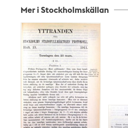
Mer i Stockholmskällan
Relaterade
poster
och
teman