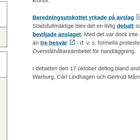
kronor.
Beredningsutskottet yrkade på avslag
Stadsfullmäktige blev det en livlig
debatt
so
beviljade anslaget
. Med det var dock inte 
än
tre besvär
- d. v. s. formella protester
Överståthållareämbetet för handläggning.
I debatten den 17 oktober deltog bland and
Warburg, Carl Lindhagen och Gertrud Mån