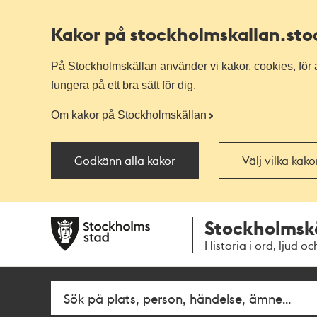
Kakor på stockholmskallan
.st
På Stockholmskällan använder vi kakor, cookies, för a
fungera på ett bra sätt för dig.
Om kakor på Stockholmskällan
Godkänn alla kakor
Välj vilka kak
Till
Till
Stockholmsk
navigationen
huvudinnehållet
Historia i ord, ljud oc
Fritextsök